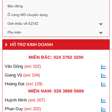
Báo động
Ổ cứng WD chuyên dụng
Giới thiệu về EZVIZ
Phụ kiện
HỖ TRỢ KINH DOANH
MIỀN BẮC: 024 3762 3200
Văn Dũng
(ext 102)
Giang Vũ
(ext 104)
Hoàng Đạt
(ext 129)
MIỀN NAM: 028 3868 5689
Huỳnh Minh
(ext 207)
Phan Duy
(ext 202)