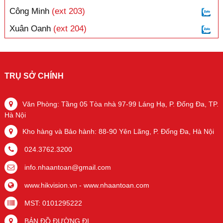
Công Minh
(ext 203)
Xuân Oanh
(ext 204)
TRỤ SỞ CHÍNH
Văn Phòng: Tầng 05 Tòa nhà 97-99 Láng Hạ, P. Đống Đa, TP.
Hà Nội
Kho hàng và Bảo hành: 88-90 Yên Lãng, P. Đống Đa, Hà Nội
024.3762.3200
info.nhaantoan@gmail.com
www.hikvision.vn
-
www.nhaantoan.com
MST: 0101295222
BẢN ĐỒ ĐƯỜNG ĐI