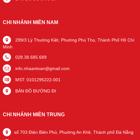
CHI NHÁNH MIỀN NAM
299/3 Lý Thường Kiệt, Phường Phú Thọ, Thành Phố Hồ Chí
Minh
028.38.685.689
info.nhaantoan@gmail.com
MST: 0101295222-001
BẢN ĐỒ ĐƯỜNG ĐI
CHI NHÁNH MIỀN TRUNG
số 703 Điện Biên Phủ, Phường An Khê, Thành phố Đà Nẵng