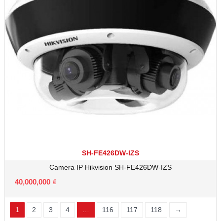
SH-FE426DW-IZS
Camera IP Hikvision SH-FE426DW-IZS
40,000,000
₫
1
2
3
4
…
116
117
118
→