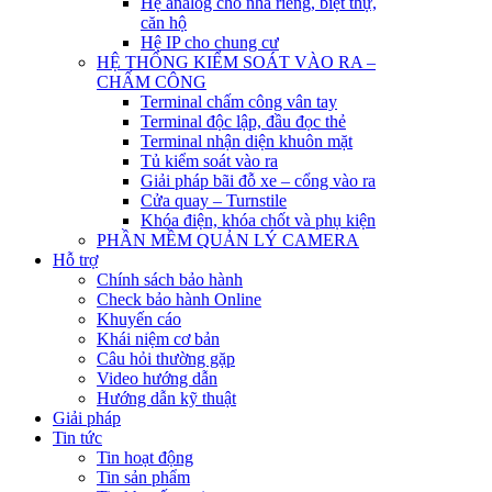
Hệ analog cho nhà riêng, biệt thự,
căn hộ
Hệ IP cho chung cư
HỆ THỐNG KIỂM SOÁT VÀO RA –
CHẤM CÔNG
Terminal chấm công vân tay
Terminal độc lập, đầu đọc thẻ
Terminal nhận diện khuôn mặt
Tủ kiểm soát vào ra
Giải pháp bãi đỗ xe – cổng vào ra
Cửa quay – Turnstile
Khóa điện, khóa chốt và phụ kiện
PHẦN MỀM QUẢN LÝ CAMERA
Hỗ trợ
Chính sách bảo hành
Check bảo hành Online
Khuyến cáo
Khái niệm cơ bản
Câu hỏi thường gặp
Video hướng dẫn
Hướng dẫn kỹ thuật
Giải pháp
Tin tức
Tin hoạt động
Tin sản phẩm