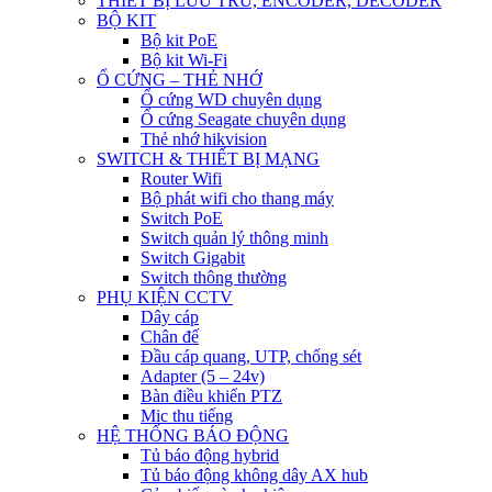
THIẾT BỊ LƯU TRỮ, ENCODER, DECODER
BỘ KIT
Bộ kit PoE
Bộ kit Wi-Fi
Ổ CỨNG – THẺ NHỚ
Ổ cứng WD chuyên dụng
Ổ cứng Seagate chuyên dụng
Thẻ nhớ hikvision
SWITCH & THIẾT BỊ MẠNG
Router Wifi
Bộ phát wifi cho thang máy
Switch PoE
Switch quản lý thông minh
Switch Gigabit
Switch thông thường
PHỤ KIỆN CCTV
Dây cáp
Chân đế
Đầu cáp quang, UTP, chống sét
Adapter (5 – 24v)
Bàn điều khiển PTZ
Mic thu tiếng
HỆ THỐNG BÁO ĐỘNG
Tủ báo động hybrid
Tủ báo động không dây AX hub