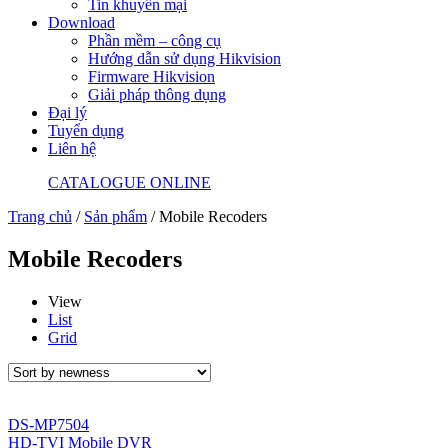
Tin khuyến mại
Download
Phần mềm – công cụ
Hướng dẫn sử dụng Hikvision
Firmware Hikvision
Giải pháp thông dụng
Đại lý
Tuyển dụng
Liên hệ
CATALOGUE ONLINE
Trang chủ
/
Sản phẩm
/ Mobile Recoders
Mobile Recoders
View
List
Grid
DS-MP7504
HD-TVI Mobile DVR