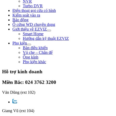
NVR
Turbo DVR
Điện thoại gọi cửa có hình
Kiểm soát vào ra
Báo động
Ổ cứng WD chuyên dụng
Giới thiệu về EZVIZ
Smart Home
Hướng dẫn kỹ thuật EZVIZ
Phụ kiện
Bàn điều khiển
Vỏ che – Chân đế
Ống kính
Phụ kiện khác
Hỗ trợ kinh doanh
Miền Bắc: 024 3762 3200
Văn Dũng
(ext 102)
Giang Vũ
(ext 104)