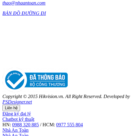
thao@nhaantoan.com
BẢN ĐỒ ĐƯỜNG ĐI
Copyright © 2015 Hikvision.vn. All Right Reserved. Developed by
PSDesigner.net
Liên hệ
Đăng ký đại lý
Chatbot kỹ thuật
HN:
0988 320 885
/ HCM:
0977 555 804
Nhà An Toàn
Nhà An Toàn