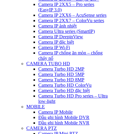
Camera IP 2XX5 – Pro series
(EasyIP 3.0)
Camera IP 2XX6 – AcuSense series
Camera IP 2XX7 – ColorVu series
Camera IP ảnh nhiệt
Camera Ultra series (SmartIP)
Camera IP DeepinView
Camera IP đặc biệt
Camera IP Wi-Fi
Camera IP chống ăn mòn – chống
cháy nổ
CAMERA TUBO HD
Camera Turbo HD 2MP
Camera Turbo HD 5MP
Camera Turbo HD 8MP
Camera Turbo HD ColorVu
Camera Turbo HD đặc biệt
Camera Turbo HD Pro series – Ultra
low-light
MOBILE
Camera IP Mobile
Đầu ghi hình Mobile DVR
Đầu ghi hình Mobile NVR
CAMERA PTZ
Camera IP Mini PTZ