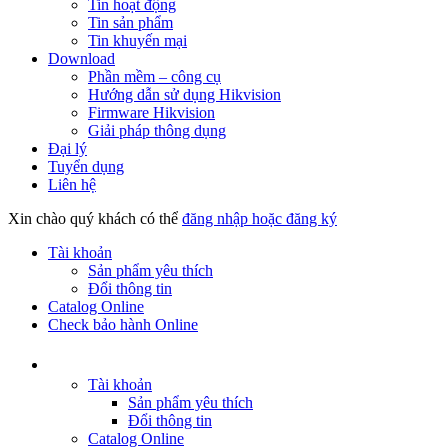
Tin hoạt động
Tin sản phẩm
Tin khuyến mại
Download
Phần mềm – công cụ
Hướng dẫn sử dụng Hikvision
Firmware Hikvision
Giải pháp thông dụng
Đại lý
Tuyển dụng
Liên hệ
Xin chào quý khách có thể
đăng nhập hoặc đăng ký
Tài khoản
Sản phẩm yêu thích
Đổi thông tin
Catalog Online
Check bảo hành Online
Tài khoản
Sản phẩm yêu thích
Đổi thông tin
Catalog Online