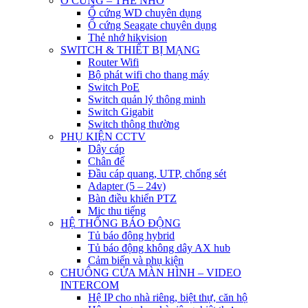
Ổ CỨNG – THẺ NHỚ
Ổ cứng WD chuyên dụng
Ổ cứng Seagate chuyên dụng
Thẻ nhớ hikvision
SWITCH & THIẾT BỊ MẠNG
Router Wifi
Bộ phát wifi cho thang máy
Switch PoE
Switch quản lý thông minh
Switch Gigabit
Switch thông thường
PHỤ KIỆN CCTV
Dây cáp
Chân đế
Đầu cáp quang, UTP, chống sét
Adapter (5 – 24v)
Bàn điều khiển PTZ
Mic thu tiếng
HỆ THỐNG BÁO ĐỘNG
Tủ báo động hybrid
Tủ báo động không dây AX hub
Cảm biến và phụ kiện
CHUÔNG CỬA MÀN HÌNH – VIDEO
INTERCOM
Hệ IP cho nhà riêng, biệt thự, căn hộ