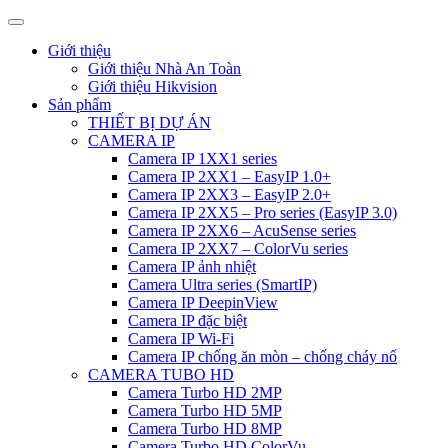
Giới thiệu
Giới thiệu Nhà An Toàn
Giới thiệu Hikvision
Sản phẩm
THIẾT BỊ DỰ ÁN
CAMERA IP
Camera IP 1XX1 series
Camera IP 2XX1 – EasyIP 1.0+
Camera IP 2XX3 – EasyIP 2.0+
Camera IP 2XX5 – Pro series (EasyIP 3.0)
Camera IP 2XX6 – AcuSense series
Camera IP 2XX7 – ColorVu series
Camera IP ảnh nhiệt
Camera Ultra series (SmartIP)
Camera IP DeepinView
Camera IP đặc biệt
Camera IP Wi-Fi
Camera IP chống ăn mòn – chống cháy nổ
CAMERA TUBO HD
Camera Turbo HD 2MP
Camera Turbo HD 5MP
Camera Turbo HD 8MP
Camera Turbo HD ColorVu