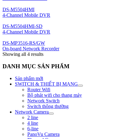
DS-M5504HMI
4-Channel Mobile DVR
DS-M5504HMI-SD
4-Channel Mobile DVR
DS-MP3516-RS/GW
On-board Network Recorder
Showing all 4 results
DANH MỤC SẢN PHẨM
Sản phẩm mới
SWITCH & THIẾT BỊ MẠNG
Router Wifi
Bộ phát wifi cho thang máy
Network Switch
Switch thông thường
Network Camera
2 line
4 line
6-line
PanoVu Camera