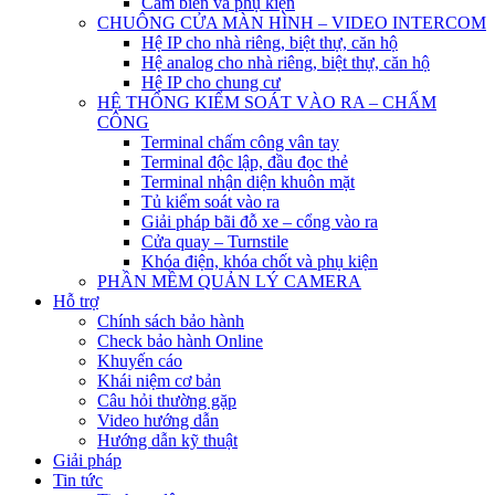
Cảm biến và phụ kiện
CHUÔNG CỬA MÀN HÌNH – VIDEO INTERCOM
Hệ IP cho nhà riêng, biệt thự, căn hộ
Hệ analog cho nhà riêng, biệt thự, căn hộ
Hệ IP cho chung cư
HỆ THỐNG KIỂM SOÁT VÀO RA – CHẤM
CÔNG
Terminal chấm công vân tay
Terminal độc lập, đầu đọc thẻ
Terminal nhận diện khuôn mặt
Tủ kiểm soát vào ra
Giải pháp bãi đỗ xe – cổng vào ra
Cửa quay – Turnstile
Khóa điện, khóa chốt và phụ kiện
PHẦN MỀM QUẢN LÝ CAMERA
Hỗ trợ
Chính sách bảo hành
Check bảo hành Online
Khuyến cáo
Khái niệm cơ bản
Câu hỏi thường gặp
Video hướng dẫn
Hướng dẫn kỹ thuật
Giải pháp
Tin tức