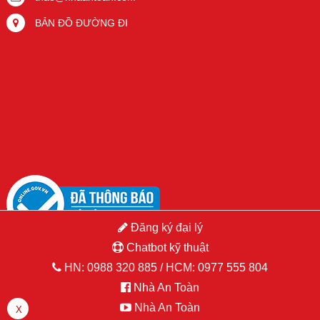
BẢN ĐỒ ĐƯỜNG ĐI
Đăng ký đại lý
Chatbot kỹ thuật
HN:
0988 320 885
/ HCM:
0977 555 804
Nhà An Toàn
Copyright © 2015 Hikvision.vn. All Right Reserved. Developed by
PSDesigner.net
Nhà An Toàn
X