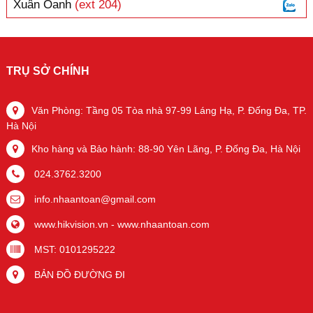
Xuân Oanh
(ext 204)
TRỤ SỞ CHÍNH
Văn Phòng: Tầng 05 Tòa nhà 97-99 Láng Hạ, P. Đống Đa, TP.
Hà Nội
Kho hàng và Bảo hành: 88-90 Yên Lãng, P. Đống Đa, Hà Nội
024.3762.3200
info.nhaantoan@gmail.com
www.hikvision.vn
-
www.nhaantoan.com
MST: 0101295222
BẢN ĐỒ ĐƯỜNG ĐI