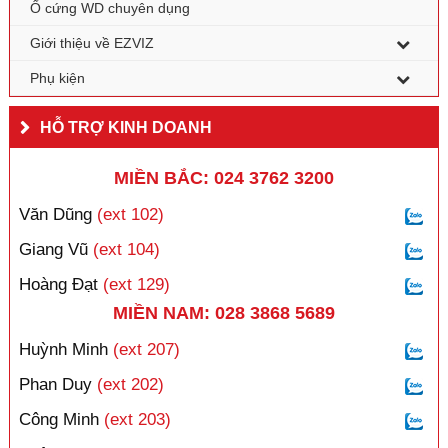
Ổ cứng WD chuyên dụng
Giới thiệu về EZVIZ
Phụ kiện
HỖ TRỢ KINH DOANH
MIỀN BẮC: 024 3762 3200
Văn Dũng
(ext 102)
Giang Vũ
(ext 104)
Hoàng Đạt
(ext 129)
MIỀN NAM: 028 3868 5689
Huỳnh Minh
(ext 207)
Phan Duy
(ext 202)
Công Minh
(ext 203)