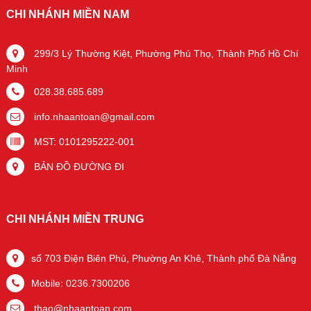
CHI NHÁNH MIỀN NAM
299/3 Lý Thường Kiệt, Phường Phú Thọ, Thành Phố Hồ Chí
Minh
028.38.685.689
info.nhaantoan@gmail.com
MST: 0101295222-001
BẢN ĐỒ ĐƯỜNG ĐI
CHI NHÁNH MIỀN TRUNG
số 703 Điện Biên Phủ, Phường An Khê, Thành phố Đà Nẵng
Mobile: 0236.7300206
thao@nhaantoan.com