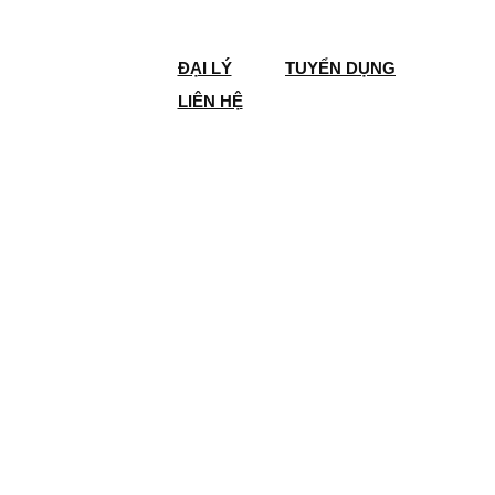
ĐẠI LÝ
TUYỂN DỤNG
LIÊN HỆ