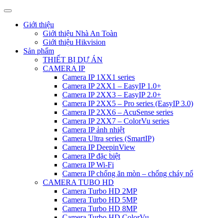
Giới thiệu
Giới thiệu Nhà An Toàn
Giới thiệu Hikvision
Sản phẩm
THIẾT BỊ DỰ ÁN
CAMERA IP
Camera IP 1XX1 series
Camera IP 2XX1 – EasyIP 1.0+
Camera IP 2XX3 – EasyIP 2.0+
Camera IP 2XX5 – Pro series (EasyIP 3.0)
Camera IP 2XX6 – AcuSense series
Camera IP 2XX7 – ColorVu series
Camera IP ảnh nhiệt
Camera Ultra series (SmartIP)
Camera IP DeepinView
Camera IP đặc biệt
Camera IP Wi-Fi
Camera IP chống ăn mòn – chống cháy nổ
CAMERA TUBO HD
Camera Turbo HD 2MP
Camera Turbo HD 5MP
Camera Turbo HD 8MP
Camera Turbo HD ColorVu