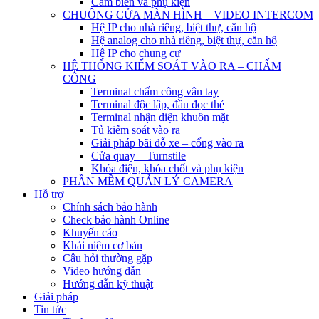
Cảm biến và phụ kiện
CHUÔNG CỬA MÀN HÌNH – VIDEO INTERCOM
Hệ IP cho nhà riêng, biệt thự, căn hộ
Hệ analog cho nhà riêng, biệt thự, căn hộ
Hệ IP cho chung cư
HỆ THỐNG KIỂM SOÁT VÀO RA – CHẤM
CÔNG
Terminal chấm công vân tay
Terminal độc lập, đầu đọc thẻ
Terminal nhận diện khuôn mặt
Tủ kiểm soát vào ra
Giải pháp bãi đỗ xe – cổng vào ra
Cửa quay – Turnstile
Khóa điện, khóa chốt và phụ kiện
PHẦN MỀM QUẢN LÝ CAMERA
Hỗ trợ
Chính sách bảo hành
Check bảo hành Online
Khuyến cáo
Khái niệm cơ bản
Câu hỏi thường gặp
Video hướng dẫn
Hướng dẫn kỹ thuật
Giải pháp
Tin tức