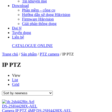
Tin khuyến mại
Download
Phần mềm – công cụ
Hướng dẫn sử dụng Hikvision
Firmware Hikvision
Giải pháp thông dụng
Đại lý
Tuyển dụng
Liên hệ
CATALOGUE ONLINE
Trang chủ
/
Sản phẩm
/
PTZ camera
/ IP PTZ
IP PTZ
View
List
Grid
DS-2SH4428IX-AEL
Camera IP PTZ 4MP DS-2SH4428IX-AEL