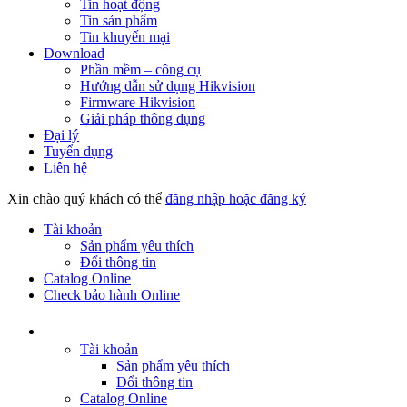
Tin hoạt động
Tin sản phẩm
Tin khuyến mại
Download
Phần mềm – công cụ
Hướng dẫn sử dụng Hikvision
Firmware Hikvision
Giải pháp thông dụng
Đại lý
Tuyển dụng
Liên hệ
Xin chào quý khách có thể
đăng nhập hoặc đăng ký
Tài khoản
Sản phẩm yêu thích
Đổi thông tin
Catalog Online
Check bảo hành Online
Tài khoản
Sản phẩm yêu thích
Đổi thông tin
Catalog Online