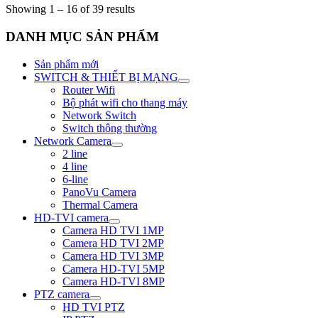
Showing 1 – 16 of 39 results
DANH MỤC SẢN PHẨM
Sản phẩm mới
SWITCH & THIẾT BỊ MẠNG
Router Wifi
Bộ phát wifi cho thang máy
Network Switch
Switch thông thường
Network Camera
2 line
4 line
6-line
PanoVu Camera
Thermal Camera
HD-TVI camera
Camera HD TVI 1MP
Camera HD TVI 2MP
Camera HD TVI 3MP
Camera HD-TVI 5MP
Camera HD-TVI 8MP
PTZ camera
HD TVI PTZ