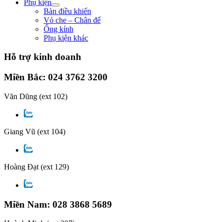
Phụ kiện
Bàn điều khiển
Vỏ che – Chân đế
Ống kính
Phụ kiện khác
Hỗ trợ kinh doanh
Miền Bắc: 024 3762 3200
Văn Dũng
(ext 102)
Giang Vũ
(ext 104)
Hoàng Đạt
(ext 129)
Miền Nam: 028 3868 5689