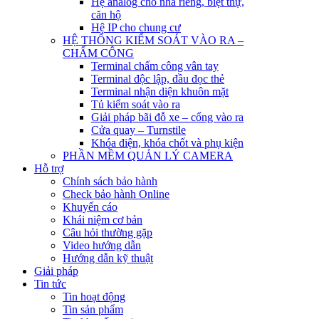
Hệ analog cho nhà riêng, biệt thự,
căn hộ
Hệ IP cho chung cư
HỆ THỐNG KIỂM SOÁT VÀO RA –
CHẤM CÔNG
Terminal chấm công vân tay
Terminal độc lập, đầu đọc thẻ
Terminal nhận diện khuôn mặt
Tủ kiểm soát vào ra
Giải pháp bãi đỗ xe – cổng vào ra
Cửa quay – Turnstile
Khóa điện, khóa chốt và phụ kiện
PHẦN MỀM QUẢN LÝ CAMERA
Hỗ trợ
Chính sách bảo hành
Check bảo hành Online
Khuyến cáo
Khái niệm cơ bản
Câu hỏi thường gặp
Video hướng dẫn
Hướng dẫn kỹ thuật
Giải pháp
Tin tức
Tin hoạt động
Tin sản phẩm