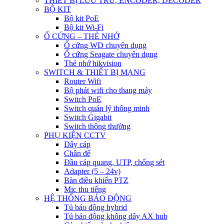
THIẾT BỊ LƯU TRỮ, ENCODER, DECODER
BỘ KIT
Bộ kit PoE
Bộ kit Wi-Fi
Ổ CỨNG – THẺ NHỚ
Ổ cứng WD chuyên dụng
Ổ cứng Seagate chuyên dụng
Thẻ nhớ hikvision
SWITCH & THIẾT BỊ MẠNG
Router Wifi
Bộ phát wifi cho thang máy
Switch PoE
Switch quản lý thông minh
Switch Gigabit
Switch thông thường
PHỤ KIỆN CCTV
Dây cáp
Chân đế
Đầu cáp quang, UTP, chống sét
Adapter (5 – 24v)
Bàn điều khiển PTZ
Mic thu tiếng
HỆ THỐNG BÁO ĐỘNG
Tủ báo động hybrid
Tủ báo động không dây AX hub