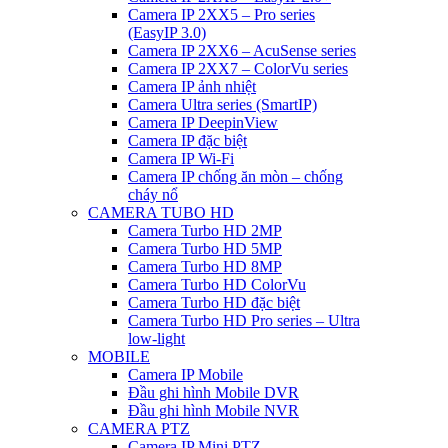
Camera IP 2XX5 – Pro series
(EasyIP 3.0)
Camera IP 2XX6 – AcuSense series
Camera IP 2XX7 – ColorVu series
Camera IP ảnh nhiệt
Camera Ultra series (SmartIP)
Camera IP DeepinView
Camera IP đặc biệt
Camera IP Wi-Fi
Camera IP chống ăn mòn – chống
cháy nổ
CAMERA TUBO HD
Camera Turbo HD 2MP
Camera Turbo HD 5MP
Camera Turbo HD 8MP
Camera Turbo HD ColorVu
Camera Turbo HD đặc biệt
Camera Turbo HD Pro series – Ultra
low-light
MOBILE
Camera IP Mobile
Đầu ghi hình Mobile DVR
Đầu ghi hình Mobile NVR
CAMERA PTZ
Camera IP Mini PTZ