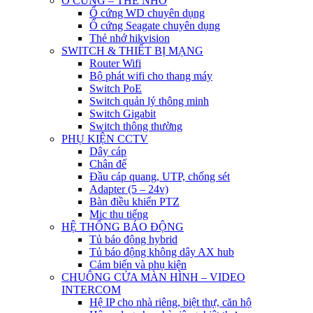
Ổ CỨNG – THẺ NHỚ
Ổ cứng WD chuyên dụng
Ổ cứng Seagate chuyên dụng
Thẻ nhớ hikvision
SWITCH & THIẾT BỊ MẠNG
Router Wifi
Bộ phát wifi cho thang máy
Switch PoE
Switch quản lý thông minh
Switch Gigabit
Switch thông thường
PHỤ KIỆN CCTV
Dây cáp
Chân đế
Đầu cáp quang, UTP, chống sét
Adapter (5 – 24v)
Bàn điều khiển PTZ
Mic thu tiếng
HỆ THỐNG BÁO ĐỘNG
Tủ báo động hybrid
Tủ báo động không dây AX hub
Cảm biến và phụ kiện
CHUÔNG CỬA MÀN HÌNH – VIDEO
INTERCOM
Hệ IP cho nhà riêng, biệt thự, căn hộ