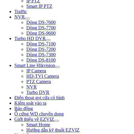
IP PTZ
Smart IP PTZ
Traffic
NVR
Dòng DS-7600
Dòng DS-7700
Dòng DS-9600
Turbo HD DVR
Dòng DS-7100
Dòng DS-7200
Dòng DS-7300
Dòng DS-8100
Smart Line Hikvision
IP Camera
HD-TVI Camera
PTZ Camera
NVR
Turbo DVR
Điện thoại gọi cửa có hình
Kiểm soát vào ra
Báo động
Ổ cứng WD chuyên dụng
Giới thiệu về EZVIZ
Smart Home
Hướng dẫn kỹ thuật EZVIZ