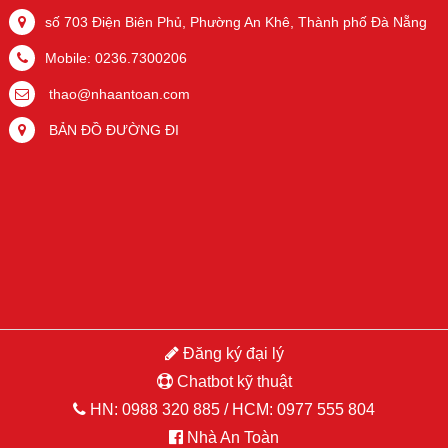
số 703 Điện Biên Phủ, Phường An Khê, Thành phố Đà Nẵng
Mobile: 0236.7300206
thao@nhaantoan.com
BẢN ĐỒ ĐƯỜNG ĐI
Đăng ký đại lý
Chatbot kỹ thuật
HN:
0988 320 885
/ HCM:
0977 555 804
Nhà An Toàn
Copyright © 2015 Hikvision.vn. All Right Reserved. Developed by