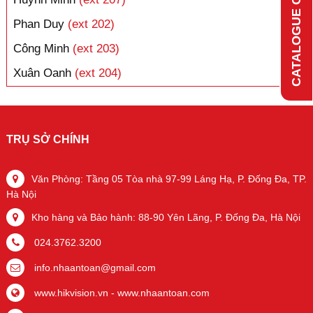
CATALOGUE ONLINE
Phan Duy
(ext 202)
Công Minh
(ext 203)
Xuân Oanh
(ext 204)
TRỤ SỞ CHÍNH
Văn Phòng: Tầng 05 Tòa nhà 97-99 Láng Hạ, P. Đống Đa, TP.
Hà Nội
Kho hàng và Bảo hành: 88-90 Yên Lãng, P. Đống Đa, Hà Nội
024.3762.3200
info.nhaantoan@gmail.com
www.hikvision.vn
-
www.nhaantoan.com