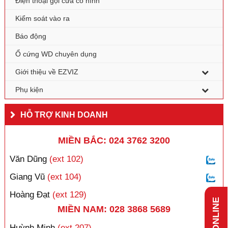
Điện thoại gọi cửa có hình
Kiểm soát vào ra
Báo động
Ổ cứng WD chuyên dụng
Giới thiệu về EZVIZ
Phụ kiện
HỖ TRỢ KINH DOANH
MIỀN BẮC: 024 3762 3200
Văn Dũng
(ext 102)
Giang Vũ
(ext 104)
Hoàng Đạt
(ext 129)
MIỀN NAM: 028 3868 5689
Huỳnh Minh
(ext 207)