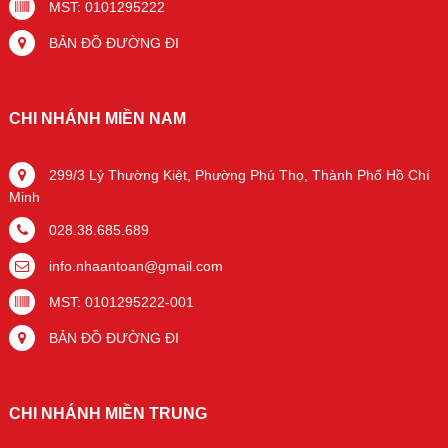
MST: 0101295222
BẢN ĐỒ ĐƯỜNG ĐI
CHI NHÁNH MIỀN NAM
299/3 Lý Thường Kiệt, Phường Phú Thọ, Thành Phố Hồ Chí
Minh
028.38.685.689
info.nhaantoan@gmail.com
MST: 0101295222-001
BẢN ĐỒ ĐƯỜNG ĐI
CHI NHÁNH MIỀN TRUNG