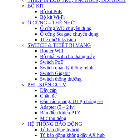
THIẾT BỊ LƯU TRỮ, ENCODER, DECODER
BỘ KIT
Bộ kit PoE
Bộ kit Wi-Fi
Ổ CỨNG – THẺ NHỚ
Ổ cứng WD chuyên dụng
Ổ cứng Seagate chuyên dụng
Thẻ nhớ hikvision
SWITCH & THIẾT BỊ MẠNG
Router Wifi
Bộ phát wifi cho thang máy
Switch PoE
Switch quản lý thông minh
Switch Gigabit
Switch thông thường
PHỤ KIỆN CCTV
Dây cáp
Chân đế
Đầu cáp quang, UTP, chống sét
Adapter (5 – 24v)
Bàn điều khiển PTZ
Mic thu tiếng
HỆ THỐNG BÁO ĐỘNG
Tủ báo động hybrid
Tủ báo động không dây AX hub