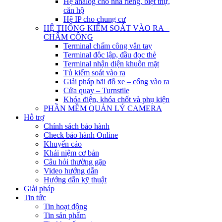
Hệ analog cho nhà riêng, biệt thự,
căn hộ
Hệ IP cho chung cư
HỆ THỐNG KIỂM SOÁT VÀO RA –
CHẤM CÔNG
Terminal chấm công vân tay
Terminal độc lập, đầu đọc thẻ
Terminal nhận diện khuôn mặt
Tủ kiểm soát vào ra
Giải pháp bãi đỗ xe – cổng vào ra
Cửa quay – Turnstile
Khóa điện, khóa chốt và phụ kiện
PHẦN MỀM QUẢN LÝ CAMERA
Hỗ trợ
Chính sách bảo hành
Check bảo hành Online
Khuyến cáo
Khái niệm cơ bản
Câu hỏi thường gặp
Video hướng dẫn
Hướng dẫn kỹ thuật
Giải pháp
Tin tức
Tin hoạt động
Tin sản phẩm