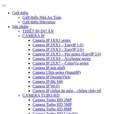
Giới thiệu
Giới thiệu Nhà An Toàn
Giới thiệu Hikvision
Sản phẩm
THIẾT BỊ DỰ ÁN
CAMERA IP
Camera IP 1XX1 series
Camera IP 2XX1 – EasyIP 1.0+
Camera IP 2XX3 – EasyIP 2.0+
Camera IP 2XX5 – Pro series (EasyIP 3.0)
Camera IP 2XX6 – AcuSense series
Camera IP 2XX7 – ColorVu series
Camera IP ảnh nhiệt
Camera Ultra series (SmartIP)
Camera IP DeepinView
Camera IP đặc biệt
Camera IP Wi-Fi
Camera IP chống ăn mòn – chống cháy nổ
CAMERA TUBO HD
Camera Turbo HD 2MP
Camera Turbo HD 5MP
Camera Turbo HD 8MP
Camera Turbo HD ColorVu