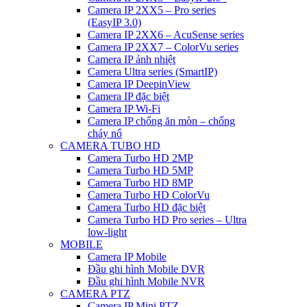
Camera IP 2XX5 – Pro series
(EasyIP 3.0)
Camera IP 2XX6 – AcuSense series
Camera IP 2XX7 – ColorVu series
Camera IP ảnh nhiệt
Camera Ultra series (SmartIP)
Camera IP DeepinView
Camera IP đặc biệt
Camera IP Wi-Fi
Camera IP chống ăn mòn – chống
cháy nổ
CAMERA TUBO HD
Camera Turbo HD 2MP
Camera Turbo HD 5MP
Camera Turbo HD 8MP
Camera Turbo HD ColorVu
Camera Turbo HD đặc biệt
Camera Turbo HD Pro series – Ultra
low-light
MOBILE
Camera IP Mobile
Đầu ghi hình Mobile DVR
Đầu ghi hình Mobile NVR
CAMERA PTZ
Camera IP Mini PTZ