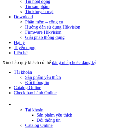
Tin hoạt động
Tin sản phẩm
Tin khuyến mại
Download
Phần mềm – công cụ
Hướng dẫn sử dụng Hikvision
Firmware Hikvision
Giải pháp thông dụng
Đại lý
Tuyển dụng
Liên hệ
Xin chào quý khách có thể
đăng nhập hoặc đăng ký
Tài khoản
Sản phẩm yêu thích
Đổi thông tin
Catalog Online
Check bảo hành Online
Tài khoản
Sản phẩm yêu thích
Đổi thông tin
Catalog Online