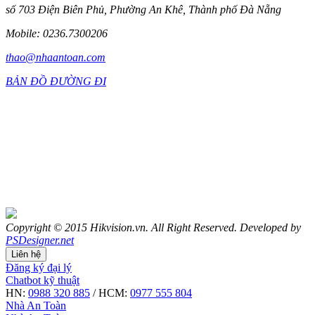
số 703 Điện Biên Phủ, Phường An Khê, Thành phố Đà Nẵng
Mobile: 0236.7300206
thao@nhaantoan.com
BẢN ĐỒ ĐƯỜNG ĐI
Copyright © 2015 Hikvision.vn. All Right Reserved. Developed by
PSDesigner.net
Liên hệ
Đăng ký đại lý
Chatbot kỹ thuật
HN:
0988 320 885
/ HCM:
0977 555 804
Nhà An Toàn