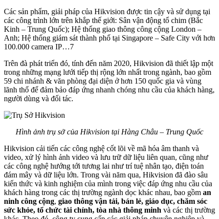
Các sản phẩm, giải pháp của Hikvision được tin cậy và sử dụng tại
các công trình lớn trên khắp thế giới: Sân vận động tổ chim (Bắc
Kinh – Trung Quốc); Hệ thống giao thông công cộng London –
Anh; Hệ thống giám sát thành phố tại Singapore – Safe City với hơn
100.000 camera IP…7
Trên đà phát triển đó, tính đến năm 2020, Hikvision đã thiết lập một
trong những mạng lưới tiếp thị rộng lớn nhất trong ngành, bao gồm
59 chi nhánh & văn phòng đại diện ở hơn 150 quốc gia và vùng
lãnh thổ để đảm bảo đáp ứng nhanh chóng nhu cầu của khách hàng,
người dùng và đối tác.
Hình ảnh trụ sở của Hikvision tại Hàng Châu – Trung Quốc
Hikvision cải tiến các công nghệ cốt lõi về mã hóa âm thanh và
video, xử lý hình ảnh video và lưu trữ dữ liệu liên quan, cũng như
các công nghệ hướng tới tương lai như trí tuệ nhân tạo, điện toán
đám mây và dữ liệu lớn. Trong vài năm qua, Hikvision đã đào sâu
kiến ​​thức và kinh nghiệm của mình trong việc đáp ứng nhu cầu của
khách hàng trong các thị trường ngành dọc khác nhau, bao gồm
an
ninh công cộng
,
giao thông vận tải, bán lẻ, giáo dục, chăm sóc
sức khỏe, tổ chức tài chính, tòa nhà thông minh
và các thị trường
khác. Theo đó, công ty cung cấp các giải pháp chuyên nghiệp và