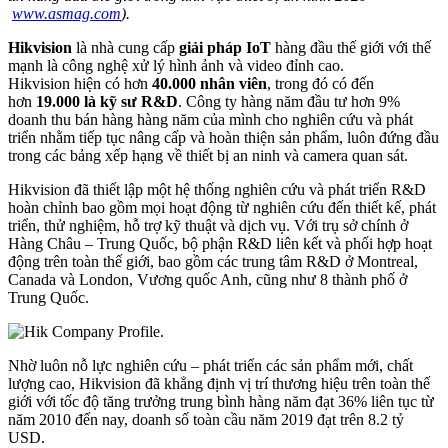
www.asmag.com
).
Hikvision
là nhà cung cấp
giải pháp IoT
hàng đầu thế giới với thế
mạnh là công nghệ xử lý hình ảnh và video đỉnh cao.
Hikvision hiện có hơn
40.000 nhân viên
, trong đó có đến
hơn
19.000 là kỹ sư R&D
. Công ty hàng năm đầu tư hơn 9%
doanh thu bán hàng hàng năm của mình cho nghiên cứu và phát
triển nhằm tiếp tục nâng cấp và hoàn thiện sản phẩm, luôn đứng đầu
trong các bảng xếp hạng về thiết bị an ninh và camera quan sát.
Hikvision đã thiết lập một hệ thống nghiên cứu và phát triển R&D
hoàn chỉnh bao gồm mọi hoạt động từ nghiên cứu đến thiết kế, phát
triển, thử nghiệm, hỗ trợ kỹ thuật và dịch vụ. Với trụ sở chính ở
Hàng Châu – Trung Quốc, bộ phận R&D liên kết và phối hợp hoạt
động trên toàn thế giới, bao gồm các trung tâm R&D ở Montreal,
Canada và London, Vương quốc Anh, cũng như 8 thành phố ở
Trung Quốc.
Nhờ luôn nỗ lực nghiên cứu – phát triển các sản phẩm mới, chất
lượng cao, Hikvision đã khẳng định vị trí thương hiệu trên toàn thế
giới với tốc độ tăng trưởng trung bình hàng năm đạt 36% liên tục từ
năm 2010 đến nay, doanh số toàn cầu năm 2019 đạt trên 8.2 tỷ
USD.