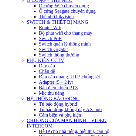
Ổ CỨNG – THẺ NHỚ
Ổ cứng WD chuyên dụng
Ổ cứng Seagate chuyên dụng
Thẻ nhớ hikvision
SWITCH & THIẾT BỊ MẠNG
Router Wifi
Bộ phát wifi cho thang máy
Switch PoE
Switch quản lý thông minh
Switch Gigabit
Switch thông thường
PHỤ KIỆN CCTV
Dây cáp
Chân đế
Đầu cáp quang, UTP, chống sét
Adapter (5 – 24v)
Bàn điều khiển PTZ
Mic thu tiếng
HỆ THỐNG BÁO ĐỘNG
Tủ báo động hybrid
Tủ báo động không dây AX hub
Cảm biến và phụ kiện
CHUÔNG CỬA MÀN HÌNH – VIDEO
INTERCOM
Hệ IP cho nhà riêng, biệt thự, căn hộ