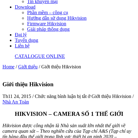
Tin khuyến mại
Download
Phần mềm – công cụ
Hướng dẫn sử dụng Hikvision
Firmware Hikvision
Giải pháp thông dụng
Đại lý
Tuyển dụng
Liên hệ
CATALOGUE ONLINE
Home
/
Giới thiệu
/
Giới thiệu Hikvision
Giới thiệu Hikvision
Th11 24, 2015
/
Chức năng bình luận bị tắt
ở Giới thiệu Hikvision
/
Nhà An Toàn
HIKVISION – CAMERA SỐ 1 THẾ GIỚI
Hikvision được công nhận là Nhà sản xuất lớn nhất thế giới về
camera quan sát – Theo nghiên cứu của Tạp chí A&S (Tạp chí uy
tín hàng đầu thế giới trong lĩnh vực thiết bị an ninh 2020 –