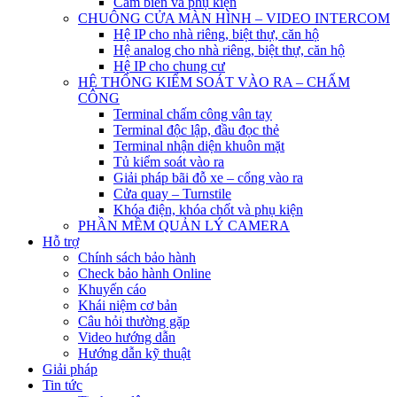
Cảm biến và phụ kiện
CHUÔNG CỬA MÀN HÌNH – VIDEO INTERCOM
Hệ IP cho nhà riêng, biệt thự, căn hộ
Hệ analog cho nhà riêng, biệt thự, căn hộ
Hệ IP cho chung cư
HỆ THỐNG KIỂM SOÁT VÀO RA – CHẤM
CÔNG
Terminal chấm công vân tay
Terminal độc lập, đầu đọc thẻ
Terminal nhận diện khuôn mặt
Tủ kiểm soát vào ra
Giải pháp bãi đỗ xe – cổng vào ra
Cửa quay – Turnstile
Khóa điện, khóa chốt và phụ kiện
PHẦN MỀM QUẢN LÝ CAMERA
Hỗ trợ
Chính sách bảo hành
Check bảo hành Online
Khuyến cáo
Khái niệm cơ bản
Câu hỏi thường gặp
Video hướng dẫn
Hướng dẫn kỹ thuật
Giải pháp
Tin tức