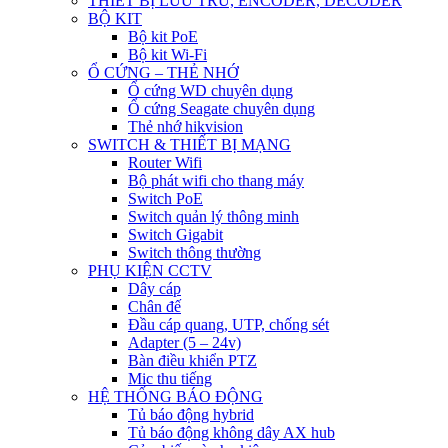
THIẾT BỊ LƯU TRỮ, ENCODER, DECODER
BỘ KIT
Bộ kit PoE
Bộ kit Wi-Fi
Ổ CỨNG – THẺ NHỚ
Ổ cứng WD chuyên dụng
Ổ cứng Seagate chuyên dụng
Thẻ nhớ hikvision
SWITCH & THIẾT BỊ MẠNG
Router Wifi
Bộ phát wifi cho thang máy
Switch PoE
Switch quản lý thông minh
Switch Gigabit
Switch thông thường
PHỤ KIỆN CCTV
Dây cáp
Chân đế
Đầu cáp quang, UTP, chống sét
Adapter (5 – 24v)
Bàn điều khiển PTZ
Mic thu tiếng
HỆ THỐNG BÁO ĐỘNG
Tủ báo động hybrid
Tủ báo động không dây AX hub