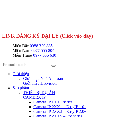
LINK ĐĂNG KÝ ĐẠI LÝ (Click vào đây)
Miền Bắc
0988 320 885
Miền Nam
0977 555 804
Miền Trung
0977 555 630
Giới thiệu
Giới thiệu Nhà An Toàn
Giới thiệu Hikvision
Sản phẩm
THIẾT BỊ DỰ ÁN
CAMERA IP
Camera IP 1XX1 series
Camera IP 2XX1 – EasyIP 1.0+
Camera IP 2XX3 – EasyIP 2.0+
Camera IP 2XX5 – Pro series