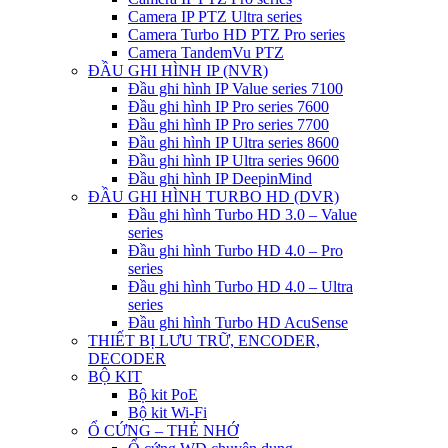
Camera IP PTZ Ultra series
Camera Turbo HD PTZ Pro series
Camera TandemVu PTZ
ĐẦU GHI HÌNH IP (NVR)
Đầu ghi hình IP Value series 7100
Đầu ghi hình IP Pro series 7600
Đầu ghi hình IP Pro series 7700
Đầu ghi hình IP Ultra series 8600
Đầu ghi hình IP Ultra series 9600
Đầu ghi hình IP DeepinMind
ĐẦU GHI HÌNH TURBO HD (DVR)
Đầu ghi hình Turbo HD 3.0 – Value
series
Đầu ghi hình Turbo HD 4.0 – Pro
series
Đầu ghi hình Turbo HD 4.0 – Ultra
series
Đầu ghi hình Turbo HD AcuSense
THIẾT BỊ LƯU TRỮ, ENCODER,
DECODER
BỘ KIT
Bộ kit PoE
Bộ kit Wi-Fi
Ổ CỨNG – THẺ NHỚ