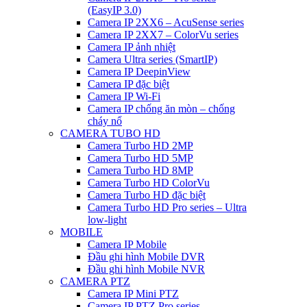
(EasyIP 3.0)
Camera IP 2XX6 – AcuSense series
Camera IP 2XX7 – ColorVu series
Camera IP ảnh nhiệt
Camera Ultra series (SmartIP)
Camera IP DeepinView
Camera IP đặc biệt
Camera IP Wi-Fi
Camera IP chống ăn mòn – chống
cháy nổ
CAMERA TUBO HD
Camera Turbo HD 2MP
Camera Turbo HD 5MP
Camera Turbo HD 8MP
Camera Turbo HD ColorVu
Camera Turbo HD đặc biệt
Camera Turbo HD Pro series – Ultra
low-light
MOBILE
Camera IP Mobile
Đầu ghi hình Mobile DVR
Đầu ghi hình Mobile NVR
CAMERA PTZ
Camera IP Mini PTZ
Camera IP PTZ Pro series