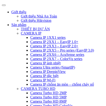
Giới thiệu
Giới thiệu Nhà An Toàn
Giới thiệu Hikvision
Sản phẩm
THIẾT BỊ DỰ ÁN
CAMERA IP
Camera IP 1XX1 series
Camera IP 2XX1 – EasyIP 1.0+
Camera IP 2XX3 – EasyIP 2.0+
Camera IP 2XX5 – Pro series (EasyIP 3.0)
Camera IP 2XX6 – AcuSense series
Camera IP 2XX7 – ColorVu series
Camera IP ảnh nhiệt
Camera Ultra series (SmartIP)
Camera IP DeepinView
Camera IP đặc biệt
Camera IP Wi-Fi
Camera IP chống ăn mòn – chống cháy nổ
CAMERA TUBO HD
Camera Turbo HD 2MP
Camera Turbo HD 5MP
Camera Turbo HD 8MP
Camera Turbo HD ColorVu