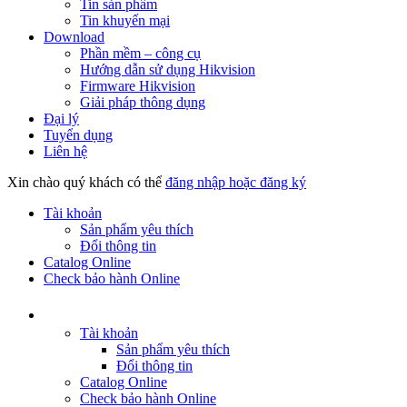
Tin sản phẩm
Tin khuyến mại
Download
Phần mềm – công cụ
Hướng dẫn sử dụng Hikvision
Firmware Hikvision
Giải pháp thông dụng
Đại lý
Tuyển dụng
Liên hệ
Xin chào quý khách có thể
đăng nhập hoặc đăng ký
Tài khoản
Sản phẩm yêu thích
Đổi thông tin
Catalog Online
Check bảo hành Online
Tài khoản
Sản phẩm yêu thích
Đổi thông tin
Catalog Online
Check bảo hành Online