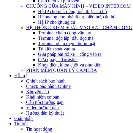
Cảm biến và phụ kiện
CHUÔNG CỬA MÀN HÌNH – VIDEO INTERCOM
Hệ IP cho nhà riêng, biệt thự, căn hộ
Hệ analog cho nhà riêng, biệt thự, căn hộ
Hệ IP cho chung cư
HỆ THỐNG KIỂM SOÁT VÀO RA – CHẤM CÔNG
Terminal chấm công vân tay
Terminal độc lập, đầu đọc thẻ
Terminal nhận diện khuôn mặt
Tủ kiểm soát vào ra
Giải pháp bãi đỗ xe – cổng vào ra
Cửa quay – Turnstile
Khóa điện, khóa chốt và phụ kiện
PHẦN MỀM QUẢN LÝ CAMERA
Hỗ trợ
Chính sách bảo hành
Check bảo hành Online
Khuyến cáo
Khái niệm cơ bản
Câu hỏi thường gặp
Video hướng dẫn
Hướng dẫn kỹ thuật
Giải pháp
Tin tức
Tin hoạt động