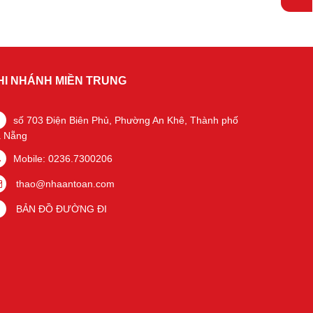
HI NHÁNH MIỀN TRUNG
số 703 Điện Biên Phủ, Phường An Khê, Thành phố
 Nẵng
Mobile: 0236.7300206
thao@nhaantoan.com
BẢN ĐỒ ĐƯỜNG ĐI