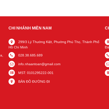
CHI NHÁNH MIỀN NAM
C
299/3 Lý Thường Kiệt, Phường Phú Thọ, Thành Phố
Hồ Chí Minh
Đà
a,
028.38.685.689
info.nhaantoan@gmail.com
MST: 0101295222-001
BẢN ĐỒ ĐƯỜNG ĐI