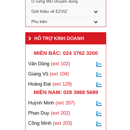
Ổ cứng WD chuyên dụng
Giới thiệu về EZVIZ
Phụ kiện
HỖ TRỢ KINH DOANH
MIỀN BẮC: 024 3762 3200
Văn Dũng
(ext 102)
Giang Vũ
(ext 104)
Hoàng Đạt
(ext 129)
MIỀN NAM: 028 3868 5689
Huỳnh Minh
(ext 207)
Phan Duy
(ext 202)
Công Minh
(ext 203)