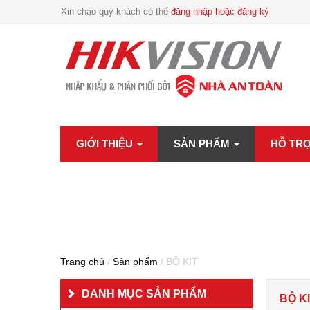
Xin chào quý khách có thể
đăng nhập hoặc đăng ký
GIỚI THIỆU
SẢN PHẨM
HỖ TR
Trang chủ
/
Sản phẩm
/ BỘ KIT
DANH MỤC SẢN PHẨM
BỘ K