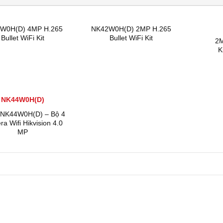
W0H(D) 4MP H.265
NK42W0H(D) 2MP H.265
Bullet WiFi Kit
Bullet WiFi Kit
2M
K
NK44W0H(D)
t NK44W0H(D) – Bộ 4
a Wifi Hikvision 4.0
MP