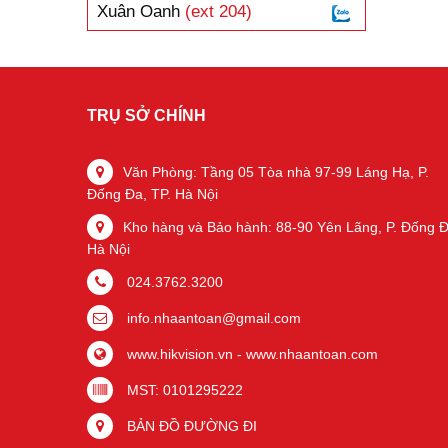
Xuân Oanh
(ext 204)
TRỤ SỞ CHÍNH
Văn Phòng: Tầng 05 Tòa nhà 97-99 Láng Hạ, P.
Đống Đa, TP. Hà Nội
Kho hàng và Bảo hành: 88-90 Yên Lãng, P. Đống Đ
Hà Nội
024.3762.3200
info.nhaantoan@gmail.com
www.hikvision.vn
-
www.nhaantoan.com
MST: 0101295222
BẢN ĐỒ ĐƯỜNG ĐI