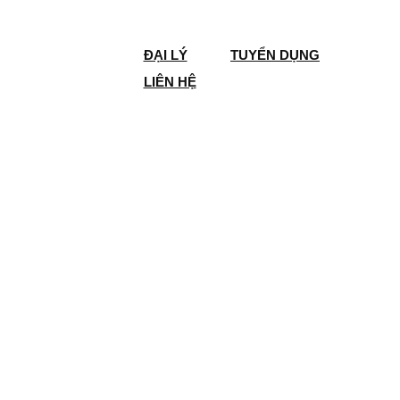
ĐẠI LÝ
TUYỂN DỤNG
LIÊN HỆ