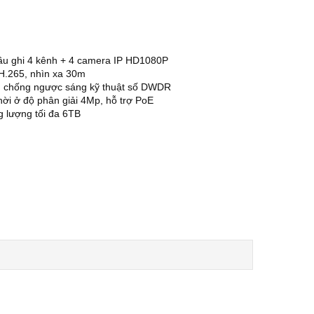
đầu ghi 4 kênh + 4 camera IP HD1080P
H.265, nhìn xa 30m
ng chống ngược sáng kỹ thuật số DWDR
hời ở độ phân giải 4Mp, hỗ trợ PoE
g lượng tối đa 6TB