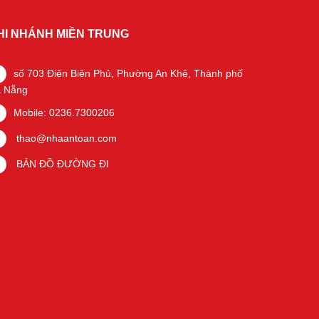
HI NHÁNH MIỀN TRUNG
số 703 Điện Biên Phủ, Phường An Khê, Thành phố
 Nẵng
Mobile: 0236.7300206
thao@nhaantoan.com
BẢN ĐỒ ĐƯỜNG ĐI