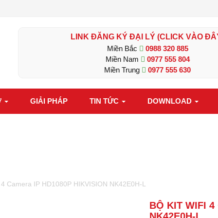
LINK ĐĂNG KÝ ĐẠI LÝ (CLICK VÀO ĐÂ
Miền Bắc
0988 320 885
Miền Nam
0977 555 804
Miền Trung
0977 555 630
Ợ
GIẢI PHÁP
TIN TỨC
DOWNLOAD
ifi 4 Camera IP HD1080P HIKVISION NK42E0H-L
BỘ KIT WIFI 
NK42E0H-L