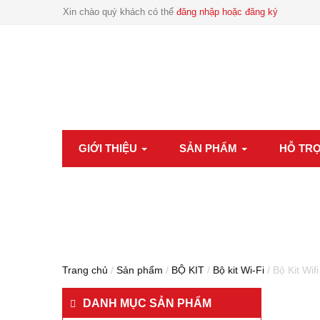
Xin chào quý khách có thể
đăng nhập hoặc đăng ký
GIỚI THIỆU
SẢN PHẨM
HỖ TR
Trang chủ
/
Sản phẩm
/
BỘ KIT
/
Bộ kit Wi-Fi
/ Bộ Kit W
DANH MỤC SẢN PHẨM