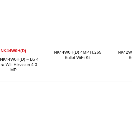
NK44W0H(D)
NK44W0H(D) 4MP H.265
NK42W
Bullet WiFi Kit
B
t NK44W0H(D) – Bộ 4
a Wifi Hikvision 4.0
MP