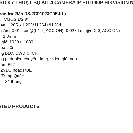
SỐ KỸ THUẬT BỘ KIT 4 CAMERA IP HD1080P HIKVISION 
hân trụ 2Mp DS-2CD1023G0E-I(L)
ến CMOS 1/2.8”
én H.265+/H.265/ H.264+/H.264
 sáng 0.01 Lux @(F1.2; AGC ON), 0.028 Lux @(F2.0; AGC ON)
nh 2.8mm
 giải 1920 × 1080,
goại 30m
ăng BLC, DWDR, ICR
ng phát hiện chuyển động, video giả mạo
uẩn IP67
12VDC hoặc POE
: Trung Quốc
h: 24 tháng
ATED PRODUCTS