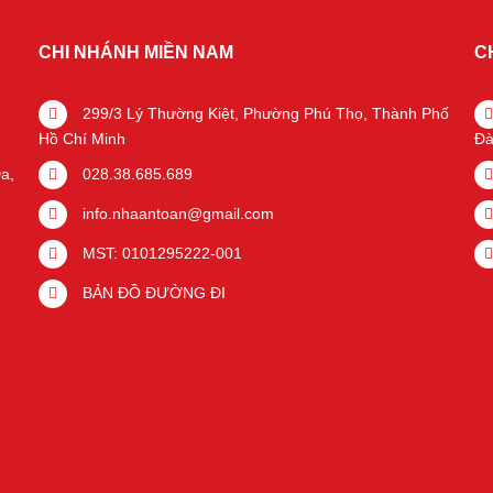
CHI NHÁNH MIỀN NAM
C
299/3 Lý Thường Kiệt, Phường Phú Thọ, Thành Phố
Hồ Chí Minh
Đà
a,
028.38.685.689
info.nhaantoan@gmail.com
MST: 0101295222-001
BẢN ĐỒ ĐƯỜNG ĐI