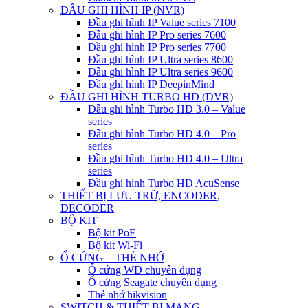
ĐẦU GHI HÌNH IP (NVR)
Đầu ghi hình IP Value series 7100
Đầu ghi hình IP Pro series 7600
Đầu ghi hình IP Pro series 7700
Đầu ghi hình IP Ultra series 8600
Đầu ghi hình IP Ultra series 9600
Đầu ghi hình IP DeepinMind
ĐẦU GHI HÌNH TURBO HD (DVR)
Đầu ghi hình Turbo HD 3.0 – Value
series
Đầu ghi hình Turbo HD 4.0 – Pro
series
Đầu ghi hình Turbo HD 4.0 – Ultra
series
Đầu ghi hình Turbo HD AcuSense
THIẾT BỊ LƯU TRỮ, ENCODER,
DECODER
BỘ KIT
Bộ kit PoE
Bộ kit Wi-Fi
Ổ CỨNG – THẺ NHỚ
Ổ cứng WD chuyên dụng
Ổ cứng Seagate chuyên dụng
Thẻ nhớ hikvision
SWITCH & THIẾT BỊ MẠNG