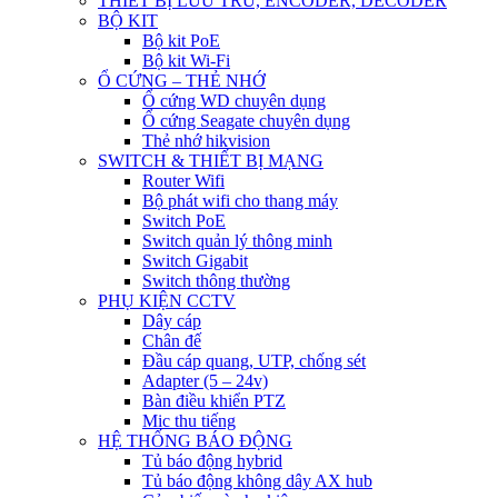
THIẾT BỊ LƯU TRỮ, ENCODER, DECODER
BỘ KIT
Bộ kit PoE
Bộ kit Wi-Fi
Ổ CỨNG – THẺ NHỚ
Ổ cứng WD chuyên dụng
Ổ cứng Seagate chuyên dụng
Thẻ nhớ hikvision
SWITCH & THIẾT BỊ MẠNG
Router Wifi
Bộ phát wifi cho thang máy
Switch PoE
Switch quản lý thông minh
Switch Gigabit
Switch thông thường
PHỤ KIỆN CCTV
Dây cáp
Chân đế
Đầu cáp quang, UTP, chống sét
Adapter (5 – 24v)
Bàn điều khiển PTZ
Mic thu tiếng
HỆ THỐNG BÁO ĐỘNG
Tủ báo động hybrid
Tủ báo động không dây AX hub