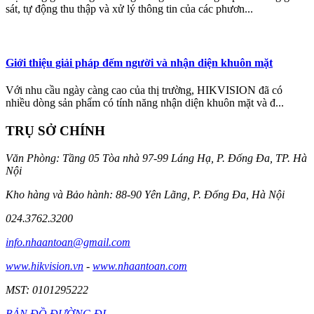
sát, tự động thu thập và xử lý thông tin của các phươn...
Giới thiệu giải pháp đếm người và nhận diện khuôn mặt
Với nhu cầu ngày càng cao của thị trường, HIKVISION đã có
nhiều dòng sản phẩm có tính năng nhận diện khuôn mặt và đ...
TRỤ SỞ CHÍNH
Văn Phòng: Tầng 05 Tòa nhà 97-99 Láng Hạ, P. Đống Đa, TP. Hà
Nội
Kho hàng và Bảo hành: 88-90 Yên Lãng, P. Đống Đa, Hà Nội
024.3762.3200
info.nhaantoan@gmail.com
www.hikvision.vn
-
www.nhaantoan.com
MST: 0101295222
BẢN ĐỒ ĐƯỜNG ĐI