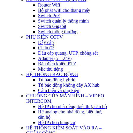
Router Wifi
Bộ phát wifi cho thang máy
Switch PoE
Switch quản lý thông minh
Switch Gigabit
Switch thông thường
PHỤ KIỆN CCTV
Dây cáp
Chân đế
Đầu cáp quang, UTP, chống sét
Adapter (5 – 24v)
Bàn điều khiển PTZ
Mic thu tiếng
HỆ THỐNG BÁO ĐỘNG
Tủ báo động hybrid
Tủ báo động không dây AX hub
Cảm biến và phụ kiện
CHUÔNG CỬA MÀN HÌNH – VIDEO
INTERCOM
Hệ IP cho nhà riêng, biệt thự, căn hộ
Hệ analog cho nhà riêng, biệt thự,
căn hộ
Hệ IP cho chung cư
HỆ THỐNG KIỂM SOÁT VÀO RA –