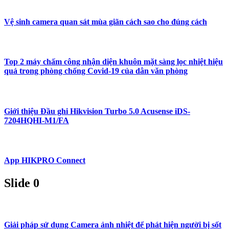
Vệ sinh camera quan sát mùa giãn cách sao cho đúng cách
Top 2 máy chấm công nhận diện khuôn mặt sàng lọc nhiệt hiệu
quả trong phòng chống Covid-19 của dân văn phòng
Giới thiệu Đầu ghi Hikvision Turbo 5.0 Acusense iDS-
7204HQHI-M1/FA
App HIKPRO Connect
Slide 0
Giải pháp sử dụng Camera ảnh nhiệt để phát hiện người bị sốt