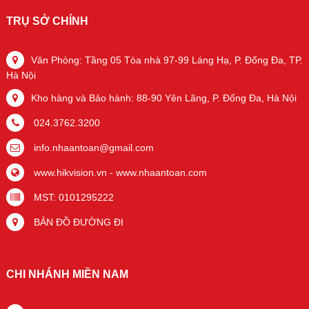
TRỤ SỞ CHÍNH
Văn Phòng: Tầng 05 Tòa nhà 97-99 Láng Hạ, P. Đống Đa, TP.
Hà Nội
Kho hàng và Bảo hành: 88-90 Yên Lãng, P. Đống Đa, Hà Nội
024.3762.3200
info.nhaantoan@gmail.com
www.hikvision.vn
-
www.nhaantoan.com
MST: 0101295222
BẢN ĐỒ ĐƯỜNG ĐI
CHI NHÁNH MIỀN NAM