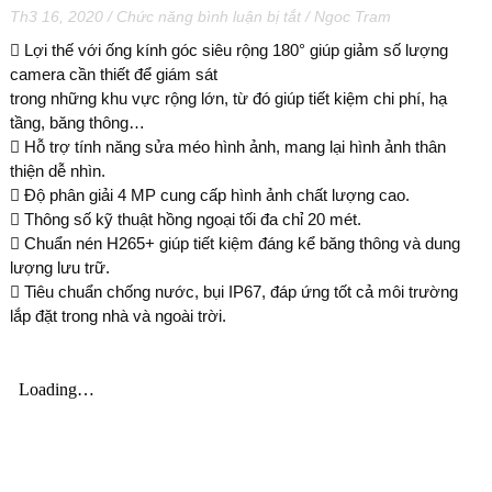
ở
Th3 16, 2020
/
Chức năng bình luận bị tắt
/
Ngoc Tram
Giới
 Lợi thế với ống kính góc siêu rộng 180° giúp giảm số lượng
thiệu
camera cần thiết để giám sát
dòng
trong những khu vực rộng lớn, từ đó giúp tiết kiệm chi phí, hạ
camera
IP
tầng, băng thông…
ống
 Hỗ trợ tính năng sửa méo hình ảnh, mang lại hình ảnh thân
kính
thiện dễ nhìn.
góc
 Độ phân giải 4 MP cung cấp hình ảnh chất lượng cao.
siêu
 Thông số kỹ thuật hồng ngoại tối đa chỉ 20 mét.
rộng
 Chuẩn nén H265+ giúp tiết kiệm đáng kể băng thông và dung
DS-
2CD2T45G0P-
lượng lưu trữ.
I
 Tiêu chuẩn chống nước, bụi IP67, đáp ứng tốt cả môi trường
lắp đặt trong nhà và ngoài trời.