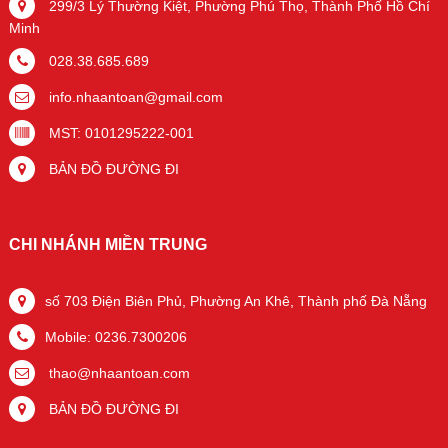
299/3 Lý Thường Kiệt, Phường Phú Thọ, Thành Phố Hồ Chí
Minh
028.38.685.689
info.nhaantoan@gmail.com
MST: 0101295222-001
BẢN ĐỒ ĐƯỜNG ĐI
CHI NHÁNH MIỀN TRUNG
số 703 Điện Biên Phủ, Phường An Khê, Thành phố Đà Nẵng
Mobile: 0236.7300206
thao@nhaantoan.com
BẢN ĐỒ ĐƯỜNG ĐI