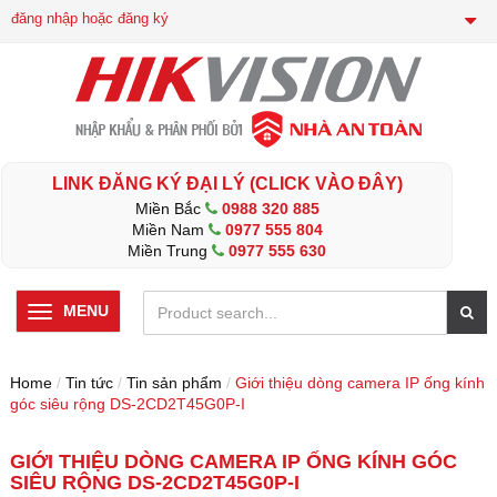
đăng nhập hoặc đăng ký
LINK ĐĂNG KÝ ĐẠI LÝ (CLICK VÀO ĐÂY)
Miền Bắc
0988 320 885
Miền Nam
0977 555 804
Miền Trung
0977 555 630
MENU
Home
/
Tin tức
/
Tin sản phẩm
/
Giới thiệu dòng camera IP ống kính
góc siêu rộng DS-2CD2T45G0P-I
GIỚI THIỆU DÒNG CAMERA IP ỐNG KÍNH GÓC
SIÊU RỘNG DS-2CD2T45G0P-I