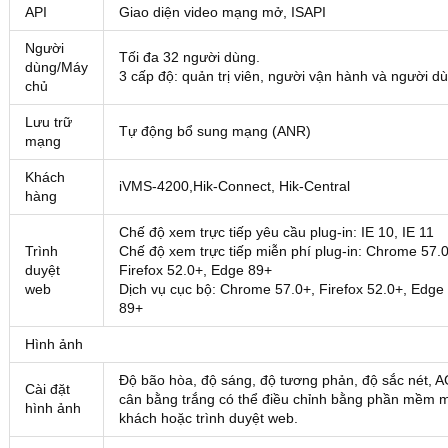
API
Giao diện video mạng mở, ISAPI
Người
Tối đa 32 người dùng.
dùng/Máy
3 cấp độ: quản trị viên, người vận hành và người d
chủ
Lưu trữ
Tự động bổ sung mạng (ANR)
mạng
Khách
iVMS-4200,Hik-Connect, Hik-Central
hàng
Chế độ xem trực tiếp yêu cầu plug-in: IE 10, IE 11
Trình
Chế độ xem trực tiếp miễn phí plug-in: Chrome 57.0
duyệt
Firefox 52.0+, Edge 89+
web
Dịch vụ cục bộ: Chrome 57.0+, Firefox 52.0+, Edge
89+
Hình ảnh
Độ bão hòa, độ sáng, độ tương phản, độ sắc nét, 
Cài đặt
cân bằng trắng có thể điều chỉnh bằng phần mềm 
hình ảnh
khách hoặc trình duyệt web.