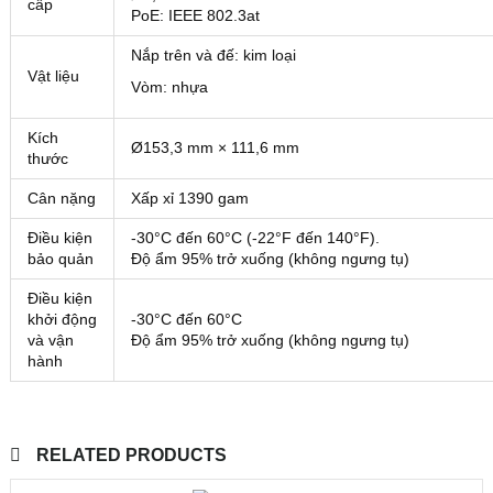
cấp
PoE: IEEE 802.3at
Nắp trên và đế: kim loại
Vật liệu
Vòm: nhựa
Kích
Ø153,3 mm × 111,6 mm
thước
Cân nặng
Xấp xỉ 1390 gam
Điều kiện
-30°C đến 60°C (-22°F đến 140°F).
bảo quản
Độ ẩm 95% trở xuống (không ngưng tụ)
Điều kiện
khởi động
-30°C đến 60°C
và vận
Độ ẩm 95% trở xuống (không ngưng tụ)
hành
RELATED PRODUCTS