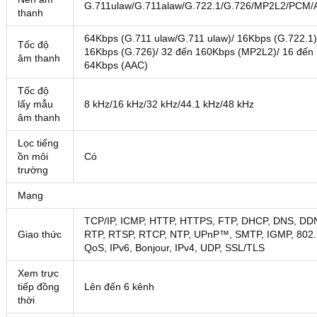
G.711ulaw/G.711alaw/G.722.1/G.726/MP2L2/PCM
thanh
64Kbps (G.711 ulaw/G.711 ulaw)/ 16Kbps (G.722.1)
Tốc độ
16Kbps (G.726)/ 32 đến 160Kbps (MP2L2)/ 16 đến
âm thanh
64Kbps (AAC)
Tốc độ
lấy mẫu
8 kHz/16 kHz/32 kHz/44.1 kHz/48 kHz
âm thanh
Lọc tiếng
ồn môi
Có
trường
Mạng
TCP/IP, ICMP, HTTP, HTTPS, FTP, DHCP, DNS, DD
Giao thức
RTP, RTSP, RTCP, NTP, UPnP™, SMTP, IGMP, 802.
QoS, IPv6, Bonjour, IPv4, UDP, SSL/TLS
Xem trực
tiếp đồng
Lên đến 6 kênh
thời