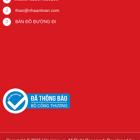
thao@nhaantoan.com
BẢN ĐỒ ĐƯỜNG ĐI