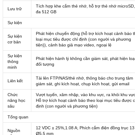
Tích hợp khe cắm thẻ nhớ, hỗ trợ thẻ nhớ microSD, 
Lưu trữ
đa 512 GB
Sự kiện
Phát hiện chuyển động (hỗ trợ kích hoạt cảnh báo 
Sự kiện
loại mục tiêu được chỉ định (con người và phương
cơ bản
tiện)), cảnh báo giả mạo video, ngoại lệ
Sự kiện
Phát hiện hành lý không cần giám sát, phát hiện loạ
thông
đối tượng
minh
Tải lên FTP/NAS/thẻ nhớ, thông báo cho trung tâm
Liên kết
giám sát, ghi kích hoạt, chụp kích hoạt, gửi email
Chức
Vượt tuyến, xâm nhập, vào khu vực, ra khỏi khu vự
năng học
Hỗ trợ kích hoạt cảnh báo theo loại mục tiêu được c
sâu
định (con người và phương tiện)
Tổng quan
12 VDC ± 25%,1.08 A; Phích cắm điện đồng trục 13
Nguồn
Ø5,5 mm