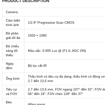
PRODUCT DESCRIPTION
Camera
Cảm biến
1/2.8″ Progressive Scan CMOS
hình ảnh
Độ phân
1920 × 1080
giải tối đa
Độ chiếu
sáng tối
Màu sắc: 0.005 Lux @ (F1.6, AGC ON)
thiểu
Ngày
Bộ lọc cắt IR
đêm
Thấu kính có tiêu cự đa dạng, thấu kính có động cơ
Ống kính
2,7 đến 13,5 mm
Tiêu cự
2,7 đến 13,5 mm, FOV ngang 107° đến 32°, FOV d
và FOV
56° đến 18°, FOV chéo 128° đến 37°
Đèn
Hồng ngoại