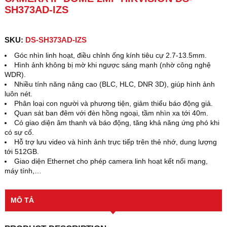
SH373AD-IZS
SKU:
DS-SH373AD-IZS
Góc nhìn linh hoạt, điều chỉnh ống kính tiêu cự 2.7-13.5mm.
Hình ảnh không bị mờ khi ngược sáng mạnh (nhờ công nghệ
WDR).
Nhiều tính năng nâng cao (BLC, HLC, DNR 3D), giúp hình ảnh
luôn nét.
Phân loại con người và phương tiện, giảm thiểu báo động giả.
Quan sát ban đêm với đèn hồng ngoại, tầm nhìn xa tới 40m.
Có giao diện âm thanh và báo động, tăng khả năng ứng phó khi
có sự cố.
Hỗ trợ lưu video và hình ảnh trực tiếp trên thẻ nhớ, dung lượng
tới 512GB.
Giao diện Ethernet cho phép camera linh hoạt kết nối mạng,
máy tính,…
MÔ TẢ