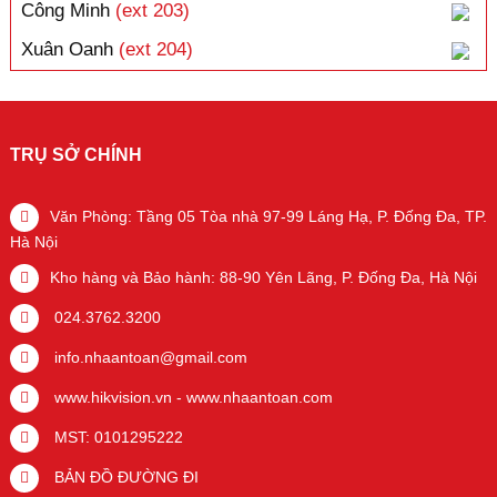
Công Minh
(ext 203)
Xuân Oanh
(ext 204)
TRỤ SỞ CHÍNH
Văn Phòng: Tầng 05 Tòa nhà 97-99 Láng Hạ, P. Đống Đa, TP.
Hà Nội
Kho hàng và Bảo hành: 88-90 Yên Lãng, P. Đống Đa, Hà Nội
024.3762.3200
info.nhaantoan@gmail.com
www.hikvision.vn
-
www.nhaantoan.com
MST: 0101295222
BẢN ĐỒ ĐƯỜNG ĐI