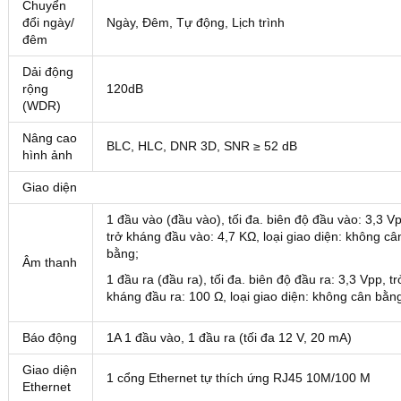
Chuyển
đổi ngày/
Ngày, Đêm, Tự động, Lịch trình
đêm
Dải động
rộng
120dB
(WDR)
Nâng cao
BLC, HLC, DNR 3D, SNR ≥ 52 dB
hình ảnh
Giao diện
1 đầu vào (đầu vào), tối đa. biên độ đầu vào: 3,3 V
trở kháng đầu vào: 4,7 KΩ, loại giao diện: không câ
bằng;
Âm thanh
1 đầu ra (đầu ra), tối đa. biên độ đầu ra: 3,3 Vpp, tr
kháng đầu ra: 100 Ω, loại giao diện: không cân bằn
Báo động
1A 1 đầu vào, 1 đầu ra (tối đa 12 V, 20 mA)
Giao diện
1 cổng Ethernet tự thích ứng RJ45 10M/100 M
Ethernet