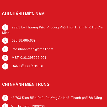
CHI NHÁNH MIỀN NAM
299/3 Lý Thường Kiệt, Phường Phú Thọ, Thành Phố Hồ Chí
Minh
028.38.685.689
info.nhaantoan@gmail.com
MST: 0101295222-001
BẢN ĐỒ ĐƯỜNG ĐI
CHI NHÁNH MIỀN TRUNG
số 703 Điện Biên Phủ, Phường An Khê, Thành phố Đà Nẵng
Mobile: 0236.7300206