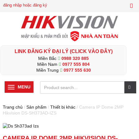
đăng nhập hoặc đăng ký
LINK ĐĂNG KÝ ĐẠI LÝ (CLICK VÀO ĐÂY)
Miền Bắc
0988 320 885
Miền Nam
0977 555 804
Miền Trung
0977 555 630
MENU
Trang chủ
/
Sản phẩm
/
Thiết bị khác
/ Camera IP Dome 2MP
Hikvision DS-SH373AD-IZS
CAMERA IP DOME 2MP HIKVISION DS-