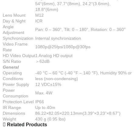
54°(6mm), 37.7°(8mm), 24.2°(3.6mm),
18.8°(6mm)
Lens Mount
M12
Day & Night
ICR
Angle
Pan: 0 – 360°, Tilt: 0 – 180°, Rotation: 0 – 360°
Adjustment
Synchronization
Internal synchronization
Video Frame
1080p@25fps/1080p@30fps
Rate
HD Video Output
1 Analog HD output
S/N Ratio
＞62dB
General
Operating
-40 °C – 60 °C (-40 °F – 140 °F), Humidity 90% or
Conditions
less (non-condensing)
Power Supply
12 VDC±15%
Power
Max. 4W
Consumption
Protection Level
IP66
IR Range
Up to 40m
Dimensions
86.22×82.05×220.13mm(3.39”×3.23”×8.67”)
Weight
430 g (0.95 lbs)
Related Products