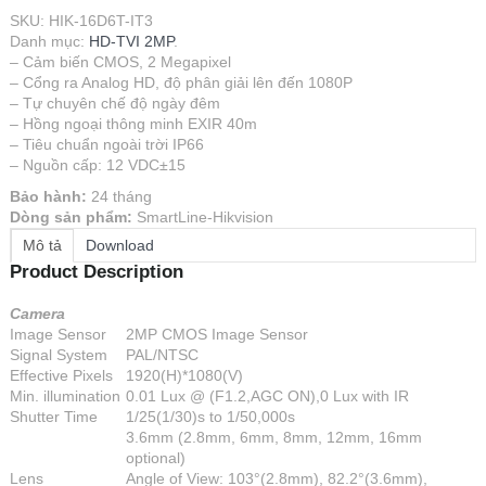
SKU:
HIK-16D6T-IT3
Danh mục:
HD-TVI 2MP
.
– Cảm biến CMOS, 2 Megapixel
– Cổng ra Analog HD, độ phân giải lên đến 1080P
– Tự chuyên chế độ ngày đêm
– Hồng ngoại thông minh EXIR 40m
– Tiêu chuẩn ngoài trời IP66
– Nguồn cấp: 12 VDC±15
Bảo hành:
24 tháng
Dòng sản phẩm:
SmartLine-Hikvision
Mô tả
Download
Product Description
Camera
Image Sensor
2MP CMOS Image Sensor
Signal System
PAL/NTSC
Effective Pixels
1920(H)*1080(V)
Min. illumination
0.01 Lux @ (F1.2,AGC ON),0 Lux with IR
Shutter Time
1/25(1/30)s to 1/50,000s
3.6mm (2.8mm, 6mm, 8mm, 12mm, 16mm
optional)
Lens
Angle of View: 103°(2.8mm), 82.2°(3.6mm),