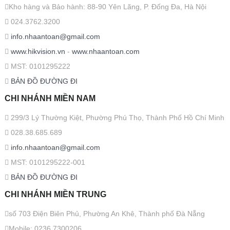
Kho hàng và Bảo hành: 88-90 Yên Lãng, P. Đống Đa, Hà Nội
024.3762.3200
info.nhaantoan@gmail.com
www.hikvision.vn
-
www.nhaantoan.com
MST: 0101295222
BẢN ĐỒ ĐƯỜNG ĐI
CHI NHÁNH MIỀN NAM
299/3 Lý Thường Kiệt, Phường Phú Thọ, Thành Phố Hồ Chí Minh
028.38.685.689
info.nhaantoan@gmail.com
MST: 0101295222-001
BẢN ĐỒ ĐƯỜNG ĐI
CHI NHÁNH MIỀN TRUNG
số 703 Điện Biên Phủ, Phường An Khê, Thành phố Đà Nẵng
Mobile: 0236.7300206