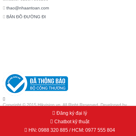
thao@nhaantoan.com
BẢN ĐỒ ĐƯỜNG ĐI
Copyright © 2015 Hikvision.vn. All Right Reserved. Developed by
PSDesigner.net
Đăng ký đại lý
Chatbot kỹ thuật
HN:
0988 320 885
/ HCM:
0977 555 804