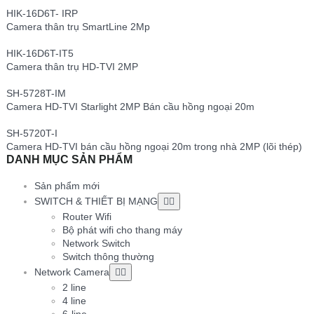
HIK-16D6T- IRP
Camera thân trụ SmartLine 2Mp
HIK-16D6T-IT5
Camera thân trụ HD-TVI 2MP
SH-5728T-IM
Camera HD-TVI Starlight 2MP Bán cầu hồng ngoại 20m
SH-5720T-I
Camera HD-TVI bán cầu hồng ngoại 20m trong nhà 2MP (lõi thép)
DANH MỤC SẢN PHẨM
Sản phẩm mới
SWITCH & THIẾT BỊ MẠNG
Router Wifi
Bộ phát wifi cho thang máy
Network Switch
Switch thông thường
Network Camera
2 line
4 line
6-line