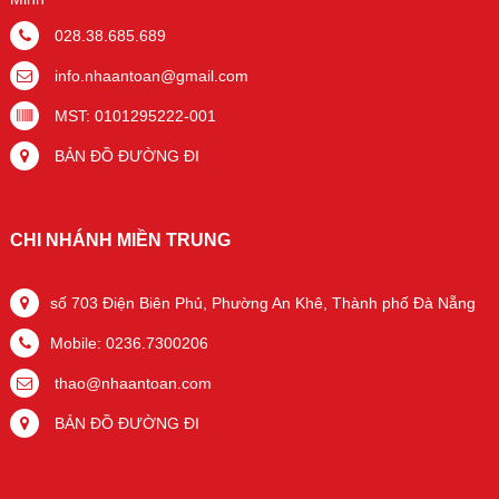
028.38.685.689
info.nhaantoan@gmail.com
MST: 0101295222-001
BẢN ĐỒ ĐƯỜNG ĐI
CHI NHÁNH MIỀN TRUNG
số 703 Điện Biên Phủ, Phường An Khê, Thành phố Đà Nẵng
Mobile: 0236.7300206
thao@nhaantoan.com
BẢN ĐỒ ĐƯỜNG ĐI