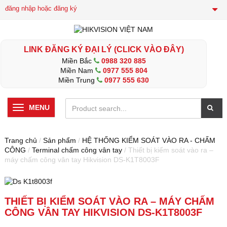
đăng nhập hoặc đăng ký
LINK ĐĂNG KÝ ĐẠI LÝ (CLICK VÀO ĐÂY)
Miền Bắc
0988 320 885
Miền Nam
0977 555 804
Miền Trung
0977 555 630
MENU
Trang chủ
/
Sản phẩm
/
HỆ THỐNG KIỂM SOÁT VÀO RA - CHẤM
CÔNG
/
Terminal chấm công vân tay
/ Thiết bị kiểm soát vào ra –
máy chấm công vân tay Hikvision DS-K1T8003F
THIẾT BỊ KIỂM SOÁT VÀO RA – MÁY CHẤM
CÔNG VÂN TAY HIKVISION DS-K1T8003F