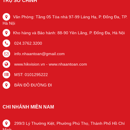
TRỤ SỞ CHÍNH
Văn Phòng: Tầng 05 Tòa nhà 97-99 Láng Hạ, P. Đống Đa, TP.
Hà Nội
Kho hàng và Bảo hành: 88-90 Yên Lãng, P. Đống Đa, Hà Nội
024.3762.3200
info.nhaantoan@gmail.com
www.hikvision.vn
-
www.nhaantoan.com
MST: 0101295222
BẢN ĐỒ ĐƯỜNG ĐI
CHI NHÁNH MIỀN NAM
299/3 Lý Thường Kiệt, Phường Phú Thọ, Thành Phố Hồ Chí
Minh