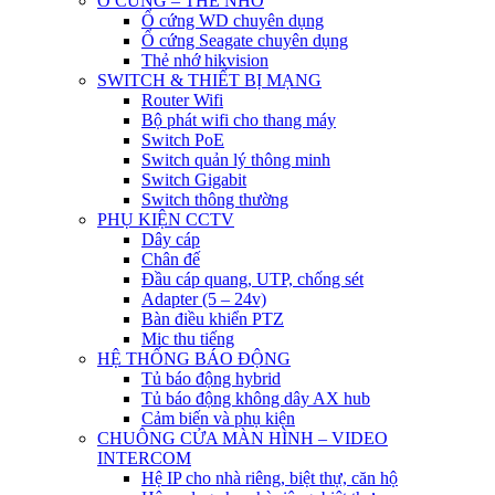
Ổ CỨNG – THẺ NHỚ
Ổ cứng WD chuyên dụng
Ổ cứng Seagate chuyên dụng
Thẻ nhớ hikvision
SWITCH & THIẾT BỊ MẠNG
Router Wifi
Bộ phát wifi cho thang máy
Switch PoE
Switch quản lý thông minh
Switch Gigabit
Switch thông thường
PHỤ KIỆN CCTV
Dây cáp
Chân đế
Đầu cáp quang, UTP, chống sét
Adapter (5 – 24v)
Bàn điều khiển PTZ
Mic thu tiếng
HỆ THỐNG BÁO ĐỘNG
Tủ báo động hybrid
Tủ báo động không dây AX hub
Cảm biến và phụ kiện
CHUÔNG CỬA MÀN HÌNH – VIDEO
INTERCOM
Hệ IP cho nhà riêng, biệt thự, căn hộ