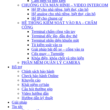
Cảm biến và phụ kiện
CHUÔNG CỬA MÀN HÌNH – VIDEO INTERCOM
Hệ IP cho nhà riêng, biệt thự, căn hộ
Hệ analog cho nhà riêng, biệt thự, căn hộ
Hệ IP cho chung cư
HỆ THỐNG KIỂM SOÁT VÀO RA – CHẤM
CÔNG
Terminal chấm công vân tay
Terminal độc lập, đầu đọc thẻ
Terminal nhận diện khuôn mặt
Tủ kiểm soát vào ra
Giải pháp bãi đỗ xe – cổng vào ra
Cửa quay – Turnstile
Khóa điện, khóa chốt và phụ kiện
PHẦN MỀM QUẢN LÝ CAMERA
Hỗ trợ
Chính sách bảo hành
Check bảo hành Online
Khuyến cáo
Khái niệm cơ bản
Câu hỏi thường gặp
Video hướng dẫn
Hướng dẫn kỹ thuật
Giải pháp
Tin tức