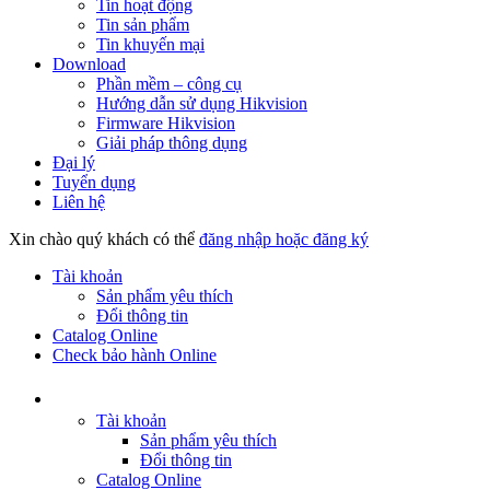
Tin hoạt động
Tin sản phẩm
Tin khuyến mại
Download
Phần mềm – công cụ
Hướng dẫn sử dụng Hikvision
Firmware Hikvision
Giải pháp thông dụng
Đại lý
Tuyển dụng
Liên hệ
Xin chào quý khách có thể
đăng nhập hoặc đăng ký
Tài khoản
Sản phẩm yêu thích
Đổi thông tin
Catalog Online
Check bảo hành Online
Tài khoản
Sản phẩm yêu thích
Đổi thông tin
Catalog Online