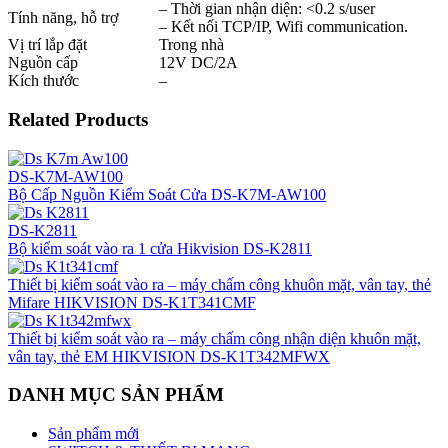
– Thời gian nhận diện: <0.2 s/user
Tính năng, hỗ trợ
– Kết nối TCP/IP, Wifi communication.
Vị trí lắp đặt
Trong nhà
Nguồn cấp
12V DC/2A
Kích thước
–
Related Products
DS-K7M-AW100
Bộ Cấp Nguồn Kiểm Soát Cửa DS-K7M-AW100
DS-K2811
Bộ kiểm soát vào ra 1 cửa Hikvision DS-K2811
Thiết bị kiểm soát vào ra – máy chấm công khuôn mặt, vân tay, thẻ
Mifare HIKVISION DS-K1T341CMF
Thiết bị kiểm soát vào ra – máy chấm công nhận diện khuôn mặt,
vân tay, thẻ EM HIKVISION DS-K1T342MFWX
DANH MỤC SẢN PHẨM
Sản phẩm mới