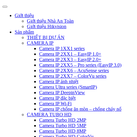
Giới thiệu
Giới thiệu Nhà An Toàn
Giới thiệu Hikvision
Sản phẩm
THIẾT BỊ DỰ ÁN
CAMERA IP
Camera IP 1XX1 series
Camera IP 2XX1 – EasyIP 1.0+
Camera IP 2XX3 – EasyIP 2.0+
Camera IP 2XX5 – Pro series (EasyIP 3.0)
Camera IP 2XX6 – AcuSense series
Camera IP 2XX7 – ColorVu series
Camera IP ảnh nhiệt
Camera Ultra series (SmartIP)
Camera IP DeepinView
Camera IP đặc biệt
Camera IP Wi-Fi
Camera IP chống ăn mòn – chống cháy nổ
CAMERA TUBO HD
Camera Turbo HD 2MP
Camera Turbo HD 5MP
Camera Turbo HD 8MP
Camera Turbo HD ColorVu