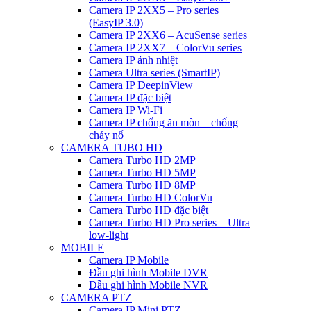
Camera IP 2XX5 – Pro series
(EasyIP 3.0)
Camera IP 2XX6 – AcuSense series
Camera IP 2XX7 – ColorVu series
Camera IP ảnh nhiệt
Camera Ultra series (SmartIP)
Camera IP DeepinView
Camera IP đặc biệt
Camera IP Wi-Fi
Camera IP chống ăn mòn – chống
cháy nổ
CAMERA TUBO HD
Camera Turbo HD 2MP
Camera Turbo HD 5MP
Camera Turbo HD 8MP
Camera Turbo HD ColorVu
Camera Turbo HD đặc biệt
Camera Turbo HD Pro series – Ultra
low-light
MOBILE
Camera IP Mobile
Đầu ghi hình Mobile DVR
Đầu ghi hình Mobile NVR
CAMERA PTZ
Camera IP Mini PTZ