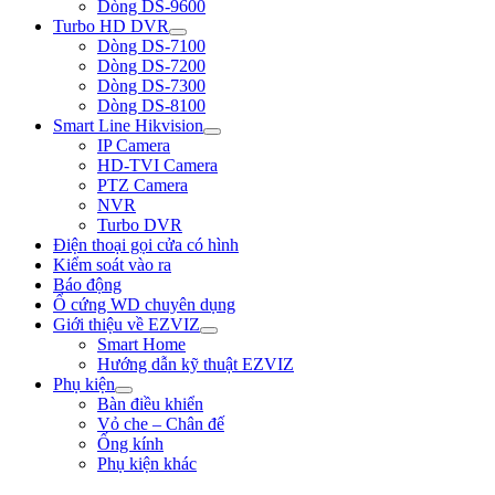
Dòng DS-9600
Turbo HD DVR
Dòng DS-7100
Dòng DS-7200
Dòng DS-7300
Dòng DS-8100
Smart Line Hikvision
IP Camera
HD-TVI Camera
PTZ Camera
NVR
Turbo DVR
Điện thoại gọi cửa có hình
Kiểm soát vào ra
Báo động
Ổ cứng WD chuyên dụng
Giới thiệu về EZVIZ
Smart Home
Hướng dẫn kỹ thuật EZVIZ
Phụ kiện
Bàn điều khiển
Vỏ che – Chân đế
Ống kính
Phụ kiện khác