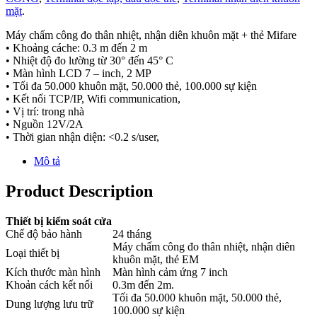
mặt
.
Máy chấm công đo thân nhiệt, nhận diên khuôn mặt + thẻ Mifare
• Khoảng cáche: 0.3 m đến 2 m
• Nhiệt độ đo lường từ 30° đến 45° C
• Màn hình LCD 7 – inch, 2 MP
• Tối đa 50.000 khuôn mặt, 50.000 thẻ, 100.000 sự kiện
• Kết nối TCP/IP, Wifi communication,
• Vị trí: trong nhà
• Nguồn 12V/2A
• Thời gian nhận diện: <0.2 s/user,
Mô tả
Product Description
Thiết bị kiểm soát cửa
Chế độ bảo hành
24 tháng
Máy chấm công đo thân nhiệt, nhận diên
Loại thiết bị
khuôn mặt, thẻ EM
Kích thước màn hình
Màn hình cảm ứng 7 inch
Khoản cách kết nối
0.3m đến 2m.
Tối đa 50.000 khuôn mặt, 50.000 thẻ,
Dung lượng lưu trữ
100.000 sự kiện