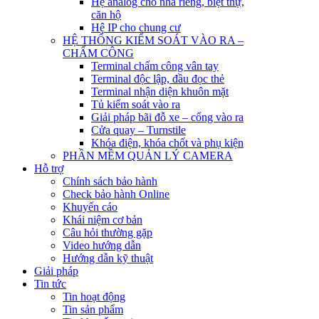
Hệ analog cho nhà riêng, biệt thự,
căn hộ
Hệ IP cho chung cư
HỆ THỐNG KIỂM SOÁT VÀO RA –
CHẤM CÔNG
Terminal chấm công vân tay
Terminal độc lập, đầu đọc thẻ
Terminal nhận diện khuôn mặt
Tủ kiểm soát vào ra
Giải pháp bãi đỗ xe – cổng vào ra
Cửa quay – Turnstile
Khóa điện, khóa chốt và phụ kiện
PHẦN MỀM QUẢN LÝ CAMERA
Hỗ trợ
Chính sách bảo hành
Check bảo hành Online
Khuyến cáo
Khái niệm cơ bản
Câu hỏi thường gặp
Video hướng dẫn
Hướng dẫn kỹ thuật
Giải pháp
Tin tức
Tin hoạt động
Tin sản phẩm