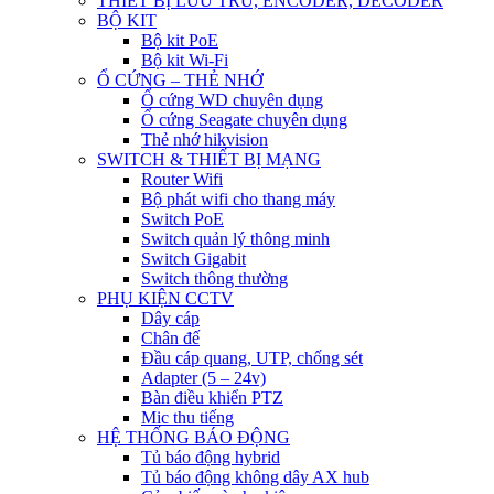
THIẾT BỊ LƯU TRỮ, ENCODER, DECODER
BỘ KIT
Bộ kit PoE
Bộ kit Wi-Fi
Ổ CỨNG – THẺ NHỚ
Ổ cứng WD chuyên dụng
Ổ cứng Seagate chuyên dụng
Thẻ nhớ hikvision
SWITCH & THIẾT BỊ MẠNG
Router Wifi
Bộ phát wifi cho thang máy
Switch PoE
Switch quản lý thông minh
Switch Gigabit
Switch thông thường
PHỤ KIỆN CCTV
Dây cáp
Chân đế
Đầu cáp quang, UTP, chống sét
Adapter (5 – 24v)
Bàn điều khiển PTZ
Mic thu tiếng
HỆ THỐNG BÁO ĐỘNG
Tủ báo động hybrid
Tủ báo động không dây AX hub