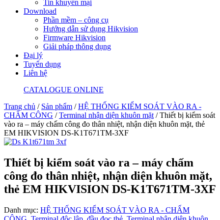
Tin khuyến mại
Download
Phần mềm – công cụ
Hướng dẫn sử dụng Hikvision
Firmware Hikvision
Giải pháp thông dụng
Đại lý
Tuyển dụng
Liên hệ
CATALOGUE ONLINE
Trang chủ
/
Sản phẩm
/
HỆ THỐNG KIỂM SOÁT VÀO RA -
CHẤM CÔNG
/
Terminal nhận diện khuôn mặt
/ Thiết bị kiểm soát
vào ra – máy chấm công đo thân nhiệt, nhận diện khuôn mặt, thẻ
EM HIKVISION DS-K1T671TM-3XF
Thiết bị kiểm soát vào ra – máy chấm
công đo thân nhiệt, nhận diện khuôn mặt,
thẻ EM HIKVISION DS-K1T671TM-3XF
Danh mục:
HỆ THỐNG KIỂM SOÁT VÀO RA - CHẤM
CÔNG
,
Terminal độc lập, đầu đọc thẻ
,
Terminal nhận diện khuôn