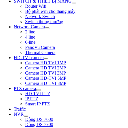
SWITCH & THIẾT BỊ MẠNG
Router Wifi
Bộ phát wifi cho thang máy
Network Switch
Switch thông thường
Network Camera
2 line
4 line
6-line
PanoVu Camera
Thermal Camera
HD-TVI camera
Camera HD TVI 1MP
Camera HD TVI 2MP
Camera HD TVI 3MP
Camera HD-TVI 5MP
Camera HD-TVI 8MP
PTZ camera
HD TVI PTZ
IP PTZ
Smart IP PTZ
Traffic
NVR
Dòng DS-7600
Dòng DS-7700