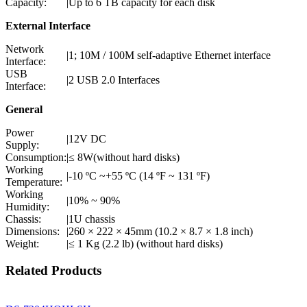
Capacity:
|
Up to 6 TB capacity for each disk
External Interface
Network
|
1; 10M / 100M self-adaptive Ethernet interface
Interface:
USB
|
2 USB 2.0 Interfaces
Interface:
General
Power
|
12V DC
Supply:
Consumption:
|
≤ 8W(without hard disks)
Working
|
-10 ºC ~+55 ºC (14 ºF ~ 131 ºF)
Temperature:
Working
|
10% ~ 90%
Humidity:
Chassis:
|
1U chassis
Dimensions:
|
260 × 222 × 45mm (10.2 × 8.7 × 1.8 inch)
Weight:
|
≤ 1 Kg (2.2 lb) (without hard disks)
Related Products