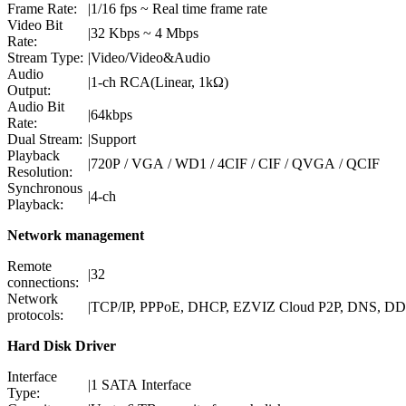
Frame Rate:
|
1/16 fps ~ Real time frame rate
Video Bit
|
32 Kbps ~ 4 Mbps
Rate:
Stream Type:
|
Video/Video&Audio
Audio
|
1-ch RCA(Linear, 1kΩ)
Output:
Audio Bit
|
64kbps
Rate:
Dual Stream:
|
Support
Playback
|
720P / VGA / WD1 / 4CIF / CIF / QVGA / QCIF
Resolution:
Synchronous
|
4-ch
Playback:
Network management
Remote
|
32
connections:
Network
|
TCP/IP, PPPoE, DHCP, EZVIZ Cloud P2P, DNS, D
protocols:
Hard Disk Driver
Interface
|
1 SATA Interface
Type: