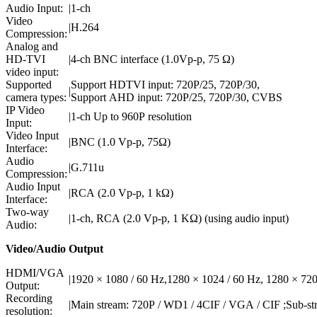
Audio Input:
|
1-ch
Video
|
H.264
Compression:
Analog and
HD-TVI
|
4-ch BNC interface (1.0Vp-p, 75 Ω)
video input:
Supported
Support HDTVI input: 720P/25, 720P/30,
|
camera types:
Support AHD input: 720P/25, 720P/30, CVBS
IP Video
|
1-ch Up to 960P resolution
Input:
Video Input
|
BNC (1.0 Vp-p, 75Ω)
Interface:
Audio
|
G.711u
Compression:
Audio Input
|
RCA (2.0 Vp-p, 1 kΩ)
Interface:
Two-way
|
1-ch, RCA (2.0 Vp-p, 1 KΩ) (using audio input)
Audio:
Video/Audio Output
HDMI/VGA
|
1920 × 1080 / 60 Hz,1280 × 1024 / 60 Hz, 1280 × 720
Output:
Recording
|
Main stream: 720P / WD1 / 4CIF / VGA / CIF ;Sub-str
resolution: