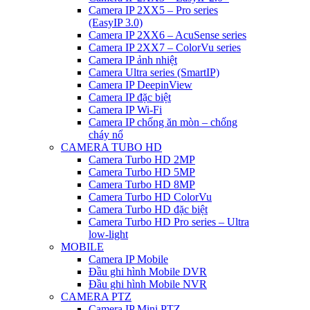
Camera IP 2XX5 – Pro series
(EasyIP 3.0)
Camera IP 2XX6 – AcuSense series
Camera IP 2XX7 – ColorVu series
Camera IP ảnh nhiệt
Camera Ultra series (SmartIP)
Camera IP DeepinView
Camera IP đặc biệt
Camera IP Wi-Fi
Camera IP chống ăn mòn – chống
cháy nổ
CAMERA TUBO HD
Camera Turbo HD 2MP
Camera Turbo HD 5MP
Camera Turbo HD 8MP
Camera Turbo HD ColorVu
Camera Turbo HD đặc biệt
Camera Turbo HD Pro series – Ultra
low-light
MOBILE
Camera IP Mobile
Đầu ghi hình Mobile DVR
Đầu ghi hình Mobile NVR
CAMERA PTZ
Camera IP Mini PTZ