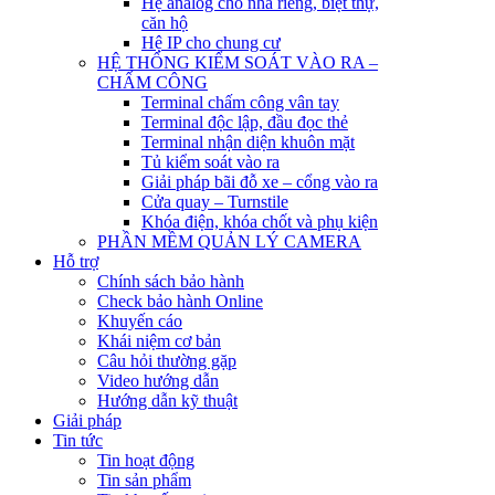
Hệ analog cho nhà riêng, biệt thự,
căn hộ
Hệ IP cho chung cư
HỆ THỐNG KIỂM SOÁT VÀO RA –
CHẤM CÔNG
Terminal chấm công vân tay
Terminal độc lập, đầu đọc thẻ
Terminal nhận diện khuôn mặt
Tủ kiểm soát vào ra
Giải pháp bãi đỗ xe – cổng vào ra
Cửa quay – Turnstile
Khóa điện, khóa chốt và phụ kiện
PHẦN MỀM QUẢN LÝ CAMERA
Hỗ trợ
Chính sách bảo hành
Check bảo hành Online
Khuyến cáo
Khái niệm cơ bản
Câu hỏi thường gặp
Video hướng dẫn
Hướng dẫn kỹ thuật
Giải pháp
Tin tức
Tin hoạt động
Tin sản phẩm