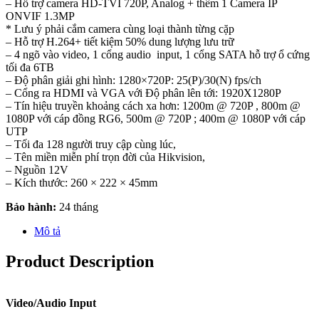
– Hỗ trợ camera HD-TVI 720P, Analog + thêm 1 Camera IP
ONVIF 1.3MP
* Lưu ý phải cắm camera cùng loại thành từng cặp
– Hỗ trợ H.264+ tiết kiệm 50% dung lượng lưu trữ
– 4 ngõ vào video, 1 cổng audio input, 1 cổng SATA hỗ trợ ổ cứng
tối đa 6TB
– Độ phân giải ghi hình: 1280×720P: 25(P)/30(N) fps/ch
– Cổng ra HDMI và VGA với Độ phân lên tới: 1920X1280P
– Tín hiệu truyền khoảng cách xa hơn: 1200m @ 720P , 800m @
1080P với cáp đồng RG6, 500m @ 720P ; 400m @ 1080P với cáp
UTP
– Tối đa 128 người truy cập cùng lúc,
– Tên miền miễn phí trọn đời của Hikvision,
– Nguồn 12V
– Kích thước: 260 × 222 × 45mm
Bảo hành:
24 tháng
Mô tả
Product Description
Video/Audio Input