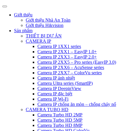
Giới thiệu
Giới thiệu Nhà An Toàn
Giới thiệu Hikvision
Sản phẩm
THIẾT BỊ DỰ ÁN
CAMERA IP
Camera IP 1XX1 series
Camera IP 2XX1 – EasyIP 1.0+
Camera IP 2XX3 – EasyIP 2.0+
Camera IP 2XX5 – Pro series (EasyIP 3.0)
Camera IP 2XX6 – AcuSense series
Camera IP 2XX7 – ColorVu series
Camera IP ảnh nhiệt
Camera Ultra series (SmartIP)
Camera IP DeepinView
Camera IP đặc biệt
Camera IP Wi-Fi
Camera IP chống ăn mòn – chống cháy nổ
CAMERA TUBO HD
Camera Turbo HD 2MP
Camera Turbo HD 5MP
Camera Turbo HD 8MP
Camera Turbo HD ColorVu