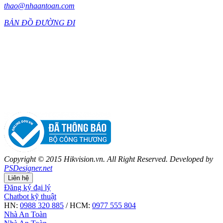
thao@nhaantoan.com
BẢN ĐỒ ĐƯỜNG ĐI
Copyright © 2015 Hikvision.vn. All Right Reserved. Developed by
PSDesigner.net
Liên hệ
Đăng ký đại lý
Chatbot kỹ thuật
HN:
0988 320 885
/ HCM:
0977 555 804
Nhà An Toàn