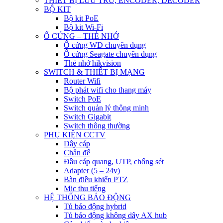
THIẾT BỊ LƯU TRỮ, ENCODER, DECODER
BỘ KIT
Bộ kit PoE
Bộ kit Wi-Fi
Ổ CỨNG – THẺ NHỚ
Ổ cứng WD chuyên dụng
Ổ cứng Seagate chuyên dụng
Thẻ nhớ hikvision
SWITCH & THIẾT BỊ MẠNG
Router Wifi
Bộ phát wifi cho thang máy
Switch PoE
Switch quản lý thông minh
Switch Gigabit
Switch thông thường
PHỤ KIỆN CCTV
Dây cáp
Chân đế
Đầu cáp quang, UTP, chống sét
Adapter (5 – 24v)
Bàn điều khiển PTZ
Mic thu tiếng
HỆ THỐNG BÁO ĐỘNG
Tủ báo động hybrid
Tủ báo động không dây AX hub