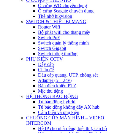
Ổ CỨNG – THẺ NHỚ
Ổ cứng WD chuyên dụng
Ổ cứng Seagate chuyên dụng
Thẻ nhớ hikvision
SWITCH & THIẾT BỊ MẠNG
Router Wifi
Bộ phát wifi cho thang máy
Switch PoE
Switch quản lý thông minh
Switch Gigabit
Switch thông thường
PHỤ KIỆN CCTV
Dây cáp
Chân đế
Đầu cáp quang, UTP, chống sét
Adapter (5 – 24v)
Bàn điều khiển PTZ
Mic thu tiếng
HỆ THỐNG BÁO ĐỘNG
Tủ báo động hybrid
Tủ báo động không dây AX hub
Cảm biến và phụ kiện
CHUÔNG CỬA MÀN HÌNH – VIDEO
INTERCOM
Hệ IP cho nhà riêng, biệt thự, căn hộ