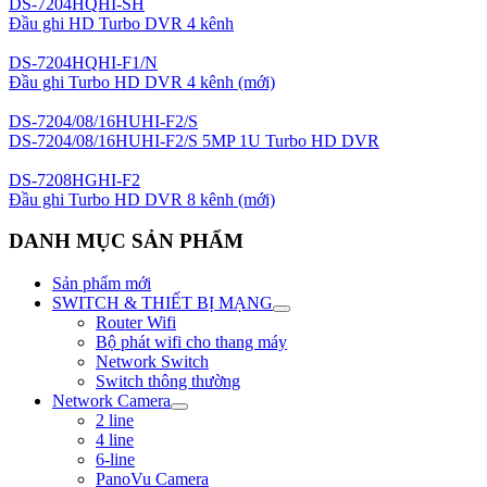
DS-7204HQHI-SH
Đầu ghi HD Turbo DVR 4 kênh
DS-7204HQHI-F1/N
Đầu ghi Turbo HD DVR 4 kênh (mới)
DS-7204/08/16HUHI-F2/S
DS-7204/08/16HUHI-F2/S 5MP 1U Turbo HD DVR
DS-7208HGHI-F2
Đầu ghi Turbo HD DVR 8 kênh (mới)
DANH MỤC SẢN PHẨM
Sản phẩm mới
SWITCH & THIẾT BỊ MẠNG
Router Wifi
Bộ phát wifi cho thang máy
Network Switch
Switch thông thường
Network Camera
2 line
4 line
6-line
PanoVu Camera