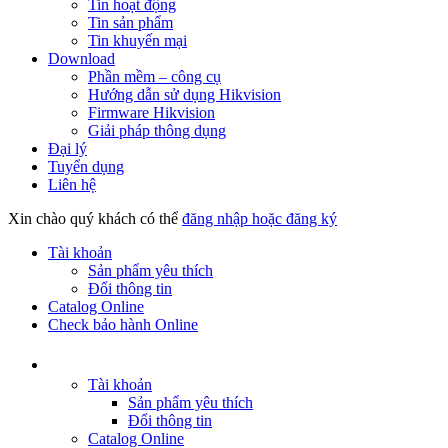
Tin hoạt động
Tin sản phẩm
Tin khuyến mại
Download
Phần mềm – công cụ
Hướng dẫn sử dụng Hikvision
Firmware Hikvision
Giải pháp thông dụng
Đại lý
Tuyển dụng
Liên hệ
Xin chào quý khách có thể
đăng nhập hoặc đăng ký
Tài khoản
Sản phẩm yêu thích
Đổi thông tin
Catalog Online
Check bảo hành Online
Tài khoản
Sản phẩm yêu thích
Đổi thông tin
Catalog Online