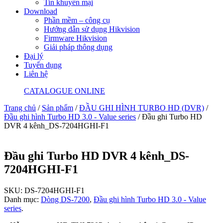
Tin khuyến mại
Download
Phần mềm – công cụ
Hướng dẫn sử dụng Hikvision
Firmware Hikvision
Giải pháp thông dụng
Đại lý
Tuyển dụng
Liên hệ
CATALOGUE ONLINE
Trang chủ
/
Sản phẩm
/
ĐẦU GHI HÌNH TURBO HD (DVR)
/
Đầu ghi hình Turbo HD 3.0 - Value series
/ Đầu ghi Turbo HD
DVR 4 kênh_DS-7204HGHI-F1
Đầu ghi Turbo HD DVR 4 kênh_DS-
7204HGHI-F1
SKU:
DS-7204HGHI-F1
Danh mục:
Dòng DS-7200
,
Đầu ghi hình Turbo HD 3.0 - Value
series
.