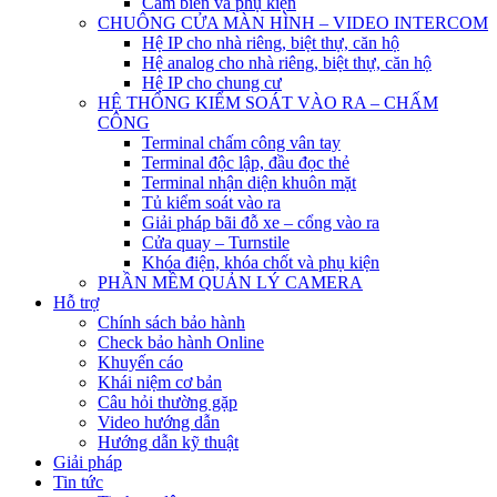
Cảm biến và phụ kiện
CHUÔNG CỬA MÀN HÌNH – VIDEO INTERCOM
Hệ IP cho nhà riêng, biệt thự, căn hộ
Hệ analog cho nhà riêng, biệt thự, căn hộ
Hệ IP cho chung cư
HỆ THỐNG KIỂM SOÁT VÀO RA – CHẤM
CÔNG
Terminal chấm công vân tay
Terminal độc lập, đầu đọc thẻ
Terminal nhận diện khuôn mặt
Tủ kiểm soát vào ra
Giải pháp bãi đỗ xe – cổng vào ra
Cửa quay – Turnstile
Khóa điện, khóa chốt và phụ kiện
PHẦN MỀM QUẢN LÝ CAMERA
Hỗ trợ
Chính sách bảo hành
Check bảo hành Online
Khuyến cáo
Khái niệm cơ bản
Câu hỏi thường gặp
Video hướng dẫn
Hướng dẫn kỹ thuật
Giải pháp
Tin tức