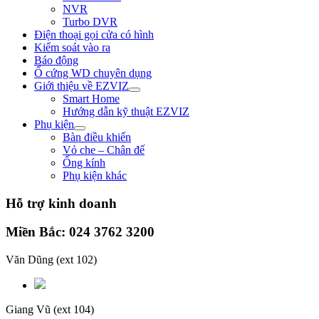
NVR
Turbo DVR
Điện thoại gọi cửa có hình
Kiểm soát vào ra
Báo động
Ổ cứng WD chuyên dụng
Giới thiệu về EZVIZ
Smart Home
Hướng dẫn kỹ thuật EZVIZ
Phụ kiện
Bàn điều khiển
Vỏ che – Chân đế
Ống kính
Phụ kiện khác
Hỗ trợ kinh doanh
Miền Bắc: 024 3762 3200
Văn Dũng
(ext 102)
Giang Vũ
(ext 104)