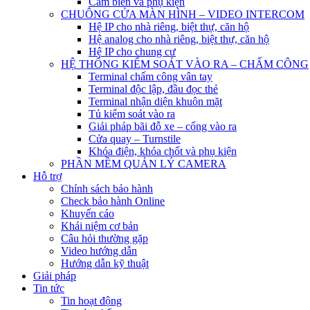
Cảm biến và phụ kiện
CHUÔNG CỬA MÀN HÌNH – VIDEO INTERCOM
Hệ IP cho nhà riêng, biệt thự, căn hộ
Hệ analog cho nhà riêng, biệt thự, căn hộ
Hệ IP cho chung cư
HỆ THỐNG KIỂM SOÁT VÀO RA – CHẤM CÔNG
Terminal chấm công vân tay
Terminal độc lập, đầu đọc thẻ
Terminal nhận diện khuôn mặt
Tủ kiểm soát vào ra
Giải pháp bãi đỗ xe – cổng vào ra
Cửa quay – Turnstile
Khóa điện, khóa chốt và phụ kiện
PHẦN MỀM QUẢN LÝ CAMERA
Hỗ trợ
Chính sách bảo hành
Check bảo hành Online
Khuyến cáo
Khái niệm cơ bản
Câu hỏi thường gặp
Video hướng dẫn
Hướng dẫn kỹ thuật
Giải pháp
Tin tức
Tin hoạt động