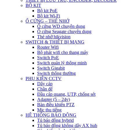
THIẾT BỊ LƯU TRỮ, ENCODER, DECODER
BỘ KIT
Bộ kit PoE
Bộ kit Wi-Fi
Ổ CỨNG – THẺ NHỚ
Ổ cứng WD chuyên dụng
Ổ cứng Seagate chuyên dụng
Thẻ nhớ hikvision
SWITCH & THIẾT BỊ MẠNG
Router Wifi
Bộ phát wifi cho thang máy
Switch PoE
Switch quản lý thông minh
Switch Gigabit
Switch thông thường
PHỤ KIỆN CCTV
Dây cáp
Chân đế
Đầu cáp quang, UTP, chống sét
Adapter (5 – 24v)
Bàn điều khiển PTZ
Mic thu tiếng
HỆ THỐNG BÁO ĐỘNG
Tủ báo động hybrid
Tủ báo động không dây AX hub