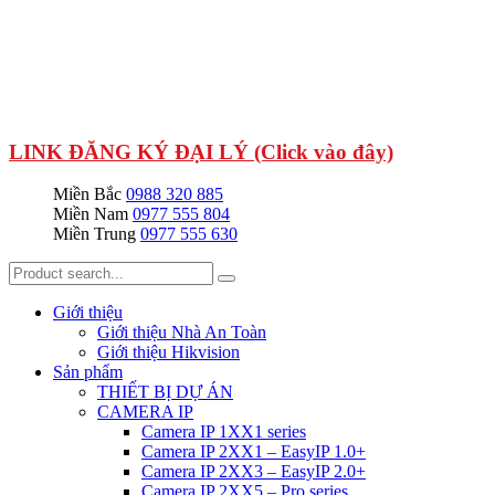
LINK ĐĂNG KÝ ĐẠI LÝ (Click vào đây)
Miền Bắc
0988 320 885
Miền Nam
0977 555 804
Miền Trung
0977 555 630
Giới thiệu
Giới thiệu Nhà An Toàn
Giới thiệu Hikvision
Sản phẩm
THIẾT BỊ DỰ ÁN
CAMERA IP
Camera IP 1XX1 series
Camera IP 2XX1 – EasyIP 1.0+
Camera IP 2XX3 – EasyIP 2.0+
Camera IP 2XX5 – Pro series