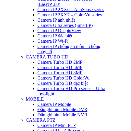
(EasyIP 3.0)
Camera IP 2XX6 – AcuSense series
Camera IP 2XX7 – ColorVu series
Camera IP ảnh nhiệt
Camera Ultra series (SmartIP)
Camera IP DeepinView
Camera IP đặc biệt
Camera IP Wi-Fi
Camera IP chống ăn mòn – chống
cháy nổ
CAMERA TUBO HD
Camera Turbo HD 2MP
Camera Turbo HD 5MP
Camera Turbo HD 8MP
Camera Turbo HD ColorVu
Camera Turbo HD đặc biệt
Camera Turbo HD Pro series – Ultra
low-light
MOBILE
Camera IP Mobile
Đầu ghi hình Mobile DVR
Đầu ghi hình Mobile NVR
CAMERA PTZ
Camera IP Mini PTZ
Camera IP PTZ Pro series