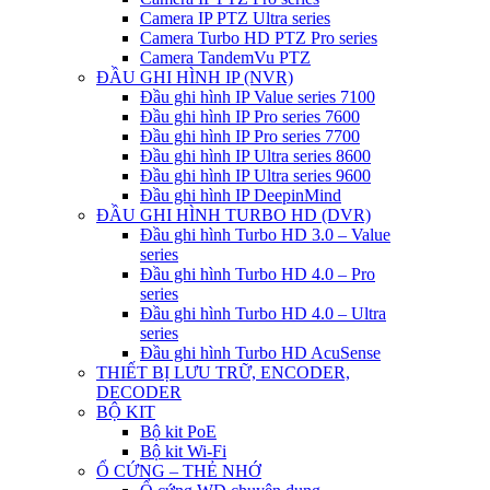
Camera IP PTZ Ultra series
Camera Turbo HD PTZ Pro series
Camera TandemVu PTZ
ĐẦU GHI HÌNH IP (NVR)
Đầu ghi hình IP Value series 7100
Đầu ghi hình IP Pro series 7600
Đầu ghi hình IP Pro series 7700
Đầu ghi hình IP Ultra series 8600
Đầu ghi hình IP Ultra series 9600
Đầu ghi hình IP DeepinMind
ĐẦU GHI HÌNH TURBO HD (DVR)
Đầu ghi hình Turbo HD 3.0 – Value
series
Đầu ghi hình Turbo HD 4.0 – Pro
series
Đầu ghi hình Turbo HD 4.0 – Ultra
series
Đầu ghi hình Turbo HD AcuSense
THIẾT BỊ LƯU TRỮ, ENCODER,
DECODER
BỘ KIT
Bộ kit PoE
Bộ kit Wi-Fi
Ổ CỨNG – THẺ NHỚ