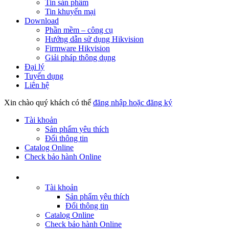
Tin sản phẩm
Tin khuyến mại
Download
Phần mềm – công cụ
Hướng dẫn sử dụng Hikvision
Firmware Hikvision
Giải pháp thông dụng
Đại lý
Tuyển dụng
Liên hệ
Xin chào quý khách có thể
đăng nhập hoặc đăng ký
Tài khoản
Sản phẩm yêu thích
Đổi thông tin
Catalog Online
Check bảo hành Online
Tài khoản
Sản phẩm yêu thích
Đổi thông tin
Catalog Online
Check bảo hành Online