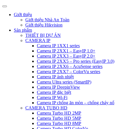
Giới thiệu
Giới thiệu Nhà An Toàn
Giới thiệu Hikvision
Sản phẩm
THIẾT BỊ DỰ ÁN
CAMERA IP
Camera IP 1XX1 series
Camera IP 2XX1 – EasyIP 1.0+
Camera IP 2XX3 – EasyIP 2.0+
Camera IP 2XX5 – Pro series (EasyIP 3.0)
Camera IP 2XX6 – AcuSense series
Camera IP 2XX7 – ColorVu series
Camera IP ảnh nhiệt
Camera Ultra series (SmartIP)
Camera IP DeepinView
Camera IP đặc biệt
Camera IP Wi-Fi
Camera IP chống ăn mòn – chống cháy nổ
CAMERA TUBO HD
Camera Turbo HD 2MP
Camera Turbo HD 5MP
Camera Turbo HD 8MP
Camera Turbo HD ColorVu