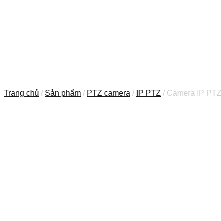
Trang chủ
/
Sản phẩm
/
PTZ camera
/
IP PTZ
/ Camera IP PT