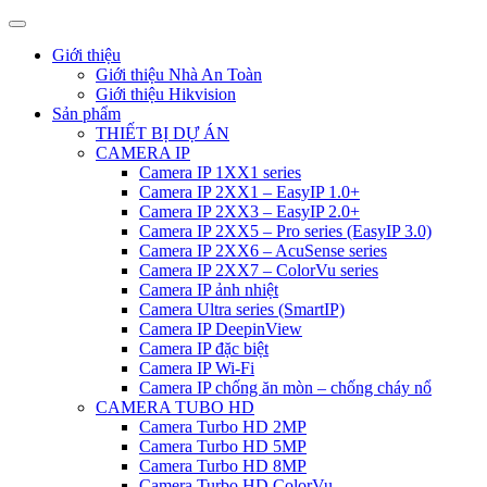
Giới thiệu
Giới thiệu Nhà An Toàn
Giới thiệu Hikvision
Sản phẩm
THIẾT BỊ DỰ ÁN
CAMERA IP
Camera IP 1XX1 series
Camera IP 2XX1 – EasyIP 1.0+
Camera IP 2XX3 – EasyIP 2.0+
Camera IP 2XX5 – Pro series (EasyIP 3.0)
Camera IP 2XX6 – AcuSense series
Camera IP 2XX7 – ColorVu series
Camera IP ảnh nhiệt
Camera Ultra series (SmartIP)
Camera IP DeepinView
Camera IP đặc biệt
Camera IP Wi-Fi
Camera IP chống ăn mòn – chống cháy nổ
CAMERA TUBO HD
Camera Turbo HD 2MP
Camera Turbo HD 5MP
Camera Turbo HD 8MP
Camera Turbo HD ColorVu