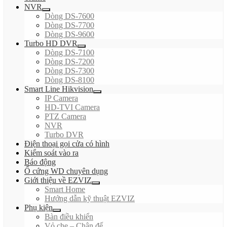
NVR
Dòng DS-7600
Dòng DS-7700
Dòng DS-9600
Turbo HD DVR
Dòng DS-7100
Dòng DS-7200
Dòng DS-7300
Dòng DS-8100
Smart Line Hikvision
IP Camera
HD-TVI Camera
PTZ Camera
NVR
Turbo DVR
Điện thoại gọi cửa có hình
Kiểm soát vào ra
Báo động
Ổ cứng WD chuyên dụng
Giới thiệu về EZVIZ
Smart Home
Hướng dẫn kỹ thuật EZVIZ
Phụ kiện
Bàn điều khiển
Vỏ che – Chân đế