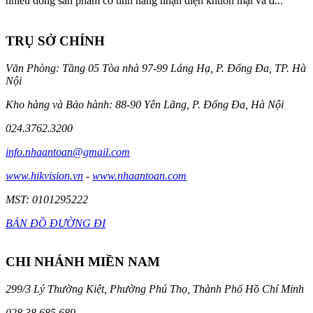
nhiều dòng sản phẩm có tính năng nhận diện khuôn mặt và đ...
TRỤ SỞ CHÍNH
Văn Phòng: Tầng 05 Tòa nhà 97-99 Láng Hạ, P. Đống Đa, TP. Hà
Nội
Kho hàng và Bảo hành: 88-90 Yên Lãng, P. Đống Đa, Hà Nội
024.3762.3200
info.nhaantoan@gmail.com
www.hikvision.vn
-
www.nhaantoan.com
MST: 0101295222
BẢN ĐỒ ĐƯỜNG ĐI
CHI NHÁNH MIỀN NAM
299/3 Lý Thường Kiệt, Phường Phú Thọ, Thành Phố Hồ Chí Minh
028.38.685.689