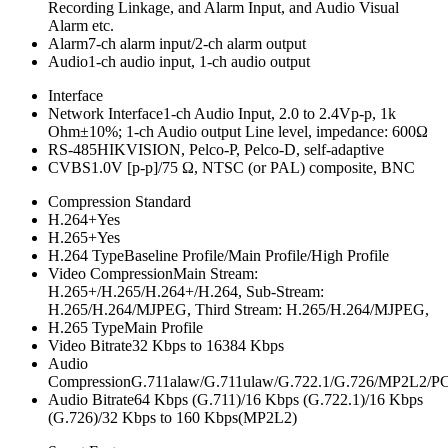
Recording Linkage, and Alarm Input, and Audio Visual
Alarm etc.
Alarm
7-ch alarm input/2-ch alarm output
Audio
1-ch audio input, 1-ch audio output
Interface
Network Interface
1-ch Audio Input, 2.0 to 2.4Vp-p, 1k
Ohm±10%; 1-ch Audio output Line level, impedance: 600Ω
RS-485
HIKVISION, Pelco-P, Pelco-D, self-adaptive
CVBS
1.0V [p-p]/75 Ω, NTSC (or PAL) composite, BNC
Compression Standard
H.264+
Yes
H.265+
Yes
H.264 Type
Baseline Profile/Main Profile/High Profile
Video Compression
Main Stream:
H.265+/H.265/H.264+/H.264, Sub-Stream:
H.265/H.264/MJPEG, Third Stream: H.265/H.264/MJPEG,
H.265 Type
Main Profile
Video Bitrate
32 Kbps to 16384 Kbps
Audio
Compression
G.711alaw/G.711ulaw/G.722.1/G.726/MP2L2/
Audio Bitrate
64 Kbps (G.711)/16 Kbps (G.722.1)/16 Kbps
(G.726)/32 Kbps to 160 Kbps(MP2L2)