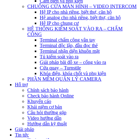
Cảm biến và phụ kiện
CHUÔNG CỬA MÀN HÌNH – VIDEO INTERCOM
Hệ IP cho nhà riêng, biệt thự, căn hộ
Hệ analog cho nhà riêng, biệt thự, căn hộ
Hệ IP cho chung cư
HỆ THỐNG KIỂM SOÁT VÀO RA – CHẤM
CÔNG
Terminal chấm công vân tay
Terminal độc lập, đầu đọc thẻ
Terminal nhận diện khuôn mặt
Tủ kiểm soát vào ra
Giải pháp bãi đỗ xe – cổng vào ra
Cửa quay – Turnstile
Khóa điện, khóa chốt và phụ kiện
PHẦN MỀM QUẢN LÝ CAMERA
Hỗ trợ
Chính sách bảo hành
Check bảo hành Online
Khuyến cáo
Khái niệm cơ bản
Câu hỏi thường gặp
Video hướng dẫn
Hướng dẫn kỹ thuật
Giải pháp
Tin tức