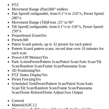
PTZ
Movement Range (Pan)
360° endless
Pan Speed
Configurable, from 0.1°/s to 210°/s, Preset Speed:
280°/s
Movement Range (Tilt)
From -25° to 90°
Tilt Speed
Configurable, from 0.1°/s to 150°/s, Preset Speed:
250°/s
Proportional Zoom
Yes
Presets
300
Patrol Scan
8 patrols, up to 32 presets for each patrol
Pattern Scan
4 pattern scans, record time over 10 minutes for
each scan
Power-Off Memory
Yes
Park Action
Preset/Pattern Scan/Patrol Scan/Auto Scan/Tilt
Scan/Random Scan/Frame Scan/Panorama Scan
3D Positioning
Yes
PTZ Status Display
Yes
Preset Freezing
Yes
Scheduled Task
Preset/Pattern Scan/Patrol Scan/Auto
Scan/Tilt Scan/Random Scan/Frame Scan/Panorama
Scan/Dome Reboot/Dome Adjust/Aux Output
General
Material
ADC12