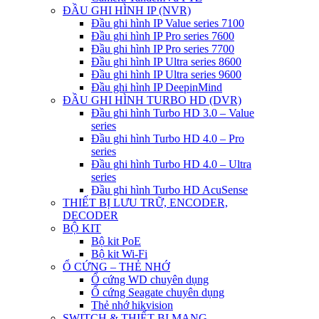
ĐẦU GHI HÌNH IP (NVR)
Đầu ghi hình IP Value series 7100
Đầu ghi hình IP Pro series 7600
Đầu ghi hình IP Pro series 7700
Đầu ghi hình IP Ultra series 8600
Đầu ghi hình IP Ultra series 9600
Đầu ghi hình IP DeepinMind
ĐẦU GHI HÌNH TURBO HD (DVR)
Đầu ghi hình Turbo HD 3.0 – Value
series
Đầu ghi hình Turbo HD 4.0 – Pro
series
Đầu ghi hình Turbo HD 4.0 – Ultra
series
Đầu ghi hình Turbo HD AcuSense
THIẾT BỊ LƯU TRỮ, ENCODER,
DECODER
BỘ KIT
Bộ kit PoE
Bộ kit Wi-Fi
Ổ CỨNG – THẺ NHỚ
Ổ cứng WD chuyên dụng
Ổ cứng Seagate chuyên dụng
Thẻ nhớ hikvision
SWITCH & THIẾT BỊ MẠNG