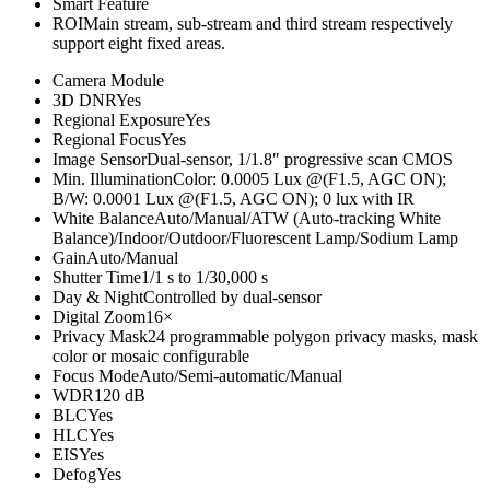
Smart Feature
ROI
Main stream, sub-stream and third stream respectively
support eight fixed areas.
Camera Module
3D DNR
Yes
Regional Exposure
Yes
Regional Focus
Yes
Image Sensor
Dual-sensor, 1/1.8″ progressive scan CMOS
Min. Illumination
Color: 0.0005 Lux @(F1.5, AGC ON);
B/W: 0.0001 Lux @(F1.5, AGC ON); 0 lux with IR
White Balance
Auto/Manual/ATW (Auto-tracking White
Balance)/Indoor/Outdoor/Fluorescent Lamp/Sodium Lamp
Gain
Auto/Manual
Shutter Time
1/1 s to 1/30,000 s
Day & Night
Controlled by dual-sensor
Digital Zoom
16×
Privacy Mask
24 programmable polygon privacy masks, mask
color or mosaic configurable
Focus Mode
Auto/Semi-automatic/Manual
WDR
120 dB
BLC
Yes
HLC
Yes
EIS
Yes
Defog
Yes