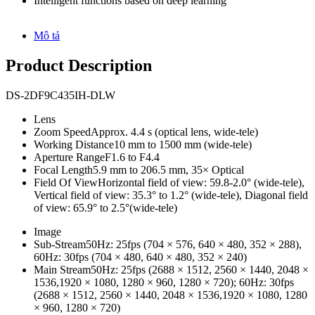
Intelligent functions based on deep learning
Mô tả
Product Description
DS-2DF9C435IH-DLW
Lens
Zoom Speed
Approx. 4.4 s (optical lens, wide-tele)
Working Distance
10 mm to 1500 mm (wide-tele)
Aperture Range
F1.6 to F4.4
Focal Length
5.9 mm to 206.5 mm, 35× Optical
Field Of View
Horizontal field of view: 59.8-2.0° (wide-tele),
Vertical field of view: 35.3° to 1.2° (wide-tele), Diagonal field
of view: 65.9° to 2.5°(wide-tele)
Image
Sub-Stream
50Hz: 25fps (704 × 576, 640 × 480, 352 × 288),
60Hz: 30fps (704 × 480, 640 × 480, 352 × 240)
Main Stream
50Hz: 25fps (2688 × 1512, 2560 × 1440, 2048 ×
1536,1920 × 1080, 1280 × 960, 1280 × 720); 60Hz: 30fps
(2688 × 1512, 2560 × 1440, 2048 × 1536,1920 × 1080, 1280
× 960, 1280 × 720)