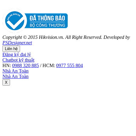
Copyright © 2015 Hikvision.vn. All Right Reserved. Developed by
PSDesigner.net
Liên hệ
Đăng ký đại lý
Chatbot kỹ thuật
HN:
0988 320 885
/ HCM:
0977 555 804
Nhà An Toàn
Nhà An Toàn
X