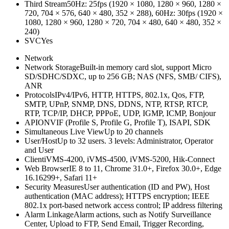
Third Stream
50Hz: 25fps (1920 × 1080, 1280 × 960, 1280 ×
720, 704 × 576, 640 × 480, 352 × 288), 60Hz: 30fps (1920 ×
1080, 1280 × 960, 1280 × 720, 704 × 480, 640 × 480, 352 ×
240)
SVC
Yes
Network
Network Storage
Built-in memory card slot, support Micro
SD/SDHC/SDXC, up to 256 GB; NAS (NFS, SMB/ CIFS),
ANR
Protocols
IPv4/IPv6, HTTP, HTTPS, 802.1x, Qos, FTP,
SMTP, UPnP, SNMP, DNS, DDNS, NTP, RTSP, RTCP,
RTP, TCP/IP, DHCP, PPPoE, UDP, IGMP, ICMP, Bonjour
API
ONVIF (Profile S, Profile G, Profile T), ISAPI, SDK
Simultaneous Live View
Up to 20 channels
User/Host
Up to 32 users. 3 levels: Administrator, Operator
and User
Client
iVMS-4200, iVMS-4500, iVMS-5200, Hik-Connect
Web Browser
IE 8 to 11, Chrome 31.0+, Firefox 30.0+, Edge
16.16299+, Safari 11+
Security Measures
User authentication (ID and PW), Host
authentication (MAC address); HTTPS encryption; IEEE
802.1x port-based network access control; IP address filtering
Alarm Linkage
Alarm actions, such as Notify Surveillance
Center, Upload to FTP, Send Email, Trigger Recording,