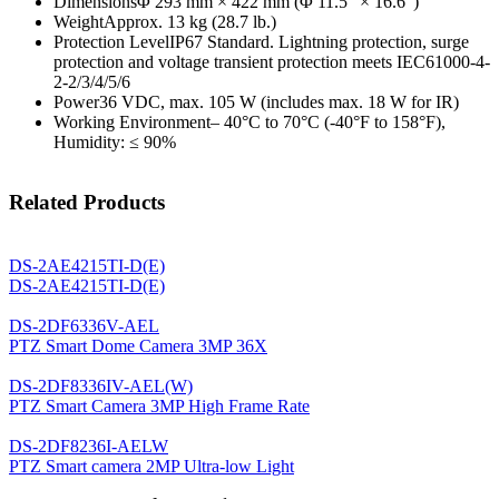
Dimensions
Φ 293 mm × 422 mm (Φ 11.5″ × 16.6″)
Weight
Approx. 13 kg (28.7 lb.)
Protection Level
IP67 Standard. Lightning protection, surge
protection and voltage transient protection meets IEC61000-4-
2-2/3/4/5/6
Power
36 VDC, max. 105 W (includes max. 18 W for IR)
Working Environment
– 40°C to 70°C (-40°F to 158°F),
Humidity: ≤ 90%
Related Products
DS-2AE4215TI-D(E)
DS-2AE4215TI-D(E)
DS-2DF6336V-AEL
PTZ Smart Dome Camera 3MP 36X
DS-2DF8336IV-AEL(W)
PTZ Smart Camera 3MP High Frame Rate
DS-2DF8236I-AELW
PTZ Smart camera 2MP Ultra-low Light