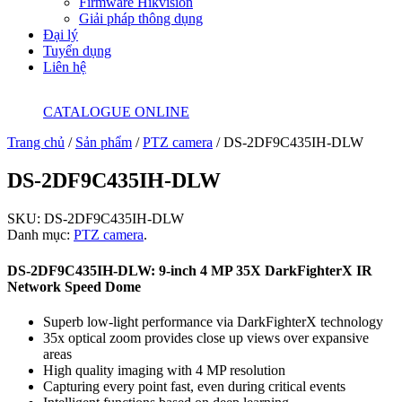
Firmware Hikvision
Giải pháp thông dụng
Đại lý
Tuyển dụng
Liên hệ
CATALOGUE ONLINE
Trang chủ
/
Sản phẩm
/
PTZ camera
/ DS-2DF9C435IH-DLW
DS-2DF9C435IH-DLW
SKU:
DS-2DF9C435IH-DLW
Danh mục:
PTZ camera
.
DS-2DF9C435IH-DLW: 9-inch 4 MP 35X DarkFighterX IR
Network Speed Dome
Superb low-light performance via DarkFighterX technology
35x optical zoom provides close up views over expansive
areas
High quality imaging with 4 MP resolution
Capturing every point fast, even during critical events