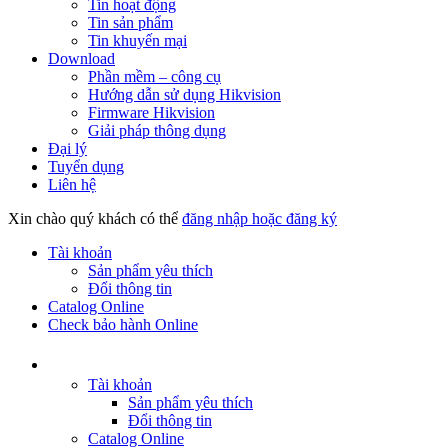
Tin hoạt động
Tin sản phẩm
Tin khuyến mại
Download
Phần mềm – công cụ
Hướng dẫn sử dụng Hikvision
Firmware Hikvision
Giải pháp thông dụng
Đại lý
Tuyển dụng
Liên hệ
Xin chào quý khách có thể
đăng nhập hoặc đăng ký
Tài khoản
Sản phẩm yêu thích
Đổi thông tin
Catalog Online
Check bảo hành Online
Tài khoản
Sản phẩm yêu thích
Đổi thông tin
Catalog Online