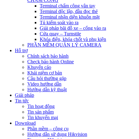
CHẤM CÔNG
Terminal chấm công vân tay
Terminal độc lập, đầu đọc thẻ
Terminal nhận diện khuôn mặt
Tủ kiểm soát vào ra
Giải pháp bãi đỗ xe – cổng vào ra
Cửa quay – Turnstile
Khóa điện, khóa chốt và phụ kiện
PHẦN MỀM QUẢN LÝ CAMERA
Hỗ trợ
Chính sách bảo hành
Check bảo hành Online
Khuyến cáo
Khái niệm cơ bản
Câu hỏi thường gặp
Video hướng dẫn
Hướng dẫn kỹ thuật
Giải pháp
Tin tức
Tin hoạt động
Tin sản phẩm
Tin khuyến mại
Download
Phần mềm – công cụ
Hướng dẫn sử dụng Hikvision