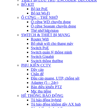
THIẾT BỊ LƯU TRỮ, ENCODER, DECODER
BỘ KIT
Bộ kit PoE
Bộ kit Wi-Fi
Ổ CỨNG – THẺ NHỚ
Ổ cứng WD chuyên dụng
Ổ cứng Seagate chuyên dụng
Thẻ nhớ hikvision
SWITCH & THIẾT BỊ MẠNG
Router Wifi
Bộ phát wifi cho thang máy
Switch PoE
Switch quản lý thông minh
Switch Gigabit
Switch thông thường
PHỤ KIỆN CCTV
Dây cáp
Chân đế
Đầu cáp quang, UTP, chống sét
Adapter (5 – 24v)
Bàn điều khiển PTZ
Mic thu tiếng
HỆ THỐNG BÁO ĐỘNG
Tủ báo động hybrid
Tủ báo động không dây AX hub