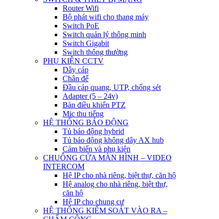
Router Wifi
Bộ phát wifi cho thang máy
Switch PoE
Switch quản lý thông minh
Switch Gigabit
Switch thông thường
PHỤ KIỆN CCTV
Dây cáp
Chân đế
Đầu cáp quang, UTP, chống sét
Adapter (5 – 24v)
Bàn điều khiển PTZ
Mic thu tiếng
HỆ THỐNG BÁO ĐỘNG
Tủ báo động hybrid
Tủ báo động không dây AX hub
Cảm biến và phụ kiện
CHUÔNG CỬA MÀN HÌNH – VIDEO
INTERCOM
Hệ IP cho nhà riêng, biệt thự, căn hộ
Hệ analog cho nhà riêng, biệt thự,
căn hộ
Hệ IP cho chung cư
HỆ THỐNG KIỂM SOÁT VÀO RA –