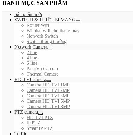
DANH MỤC SẢN PHẨM
Sản phẩm mới
SWITCH & THIẾT BỊ MẠNG
Router Wifi
Bộ phát wifi cho thang máy
Network Switch
Switch thông thường
Network Camera
2 line
4 line
6-line
PanoVu Camera
Thermal Camera
HD-TVI camera
Camera HD TVI 1MP
Camera HD TVI 2MP
Camera HD TVI 3MP
Camera HD-TVI 5MP
Camera HD-TVI 8MP
PTZ camera
HD TVI PTZ
IP PTZ
Smart IP PTZ
Traffic