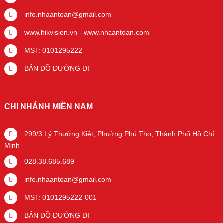
info.nhaantoan@gmail.com
www.hikvision.vn
-
www.nhaantoan.com
MST: 0101295222
BẢN ĐỒ ĐƯỜNG ĐI
CHI NHÁNH MIỀN NAM
299/3 Lý Thường Kiệt, Phường Phú Thọ, Thành Phố Hồ Chí
Minh
028.38.685.689
info.nhaantoan@gmail.com
MST: 0101295222-001
BẢN ĐỒ ĐƯỜNG ĐI