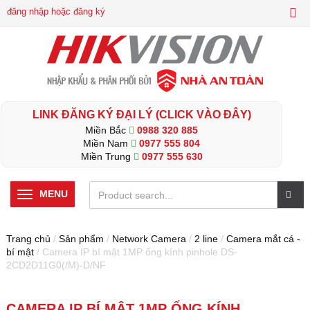
đăng nhập hoặc đăng ký
LINK ĐĂNG KÝ ĐẠI LÝ (CLICK VÀO ĐÂY)
Miền Bắc
0988 320 885
Miền Nam
0977 555 804
Miền Trung
0977 555 630
MENU
Trang chủ
/
Sản phẩm
/
Network Camera
/
2 line
/
Camera mắt cá -
bí mật
/ Camera IP bí mật 1MP ống kính pinhole DS-
2CD2D11G0(/M)-D/NF
CAMERA IP BÍ MẬT 1MP ỐNG KÍNH