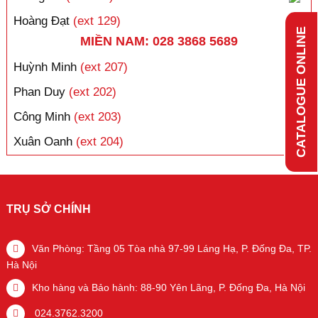
Hoàng Đạt
(ext 129)
CATALOGUE ONLINE
MIỀN NAM: 028 3868 5689
Huỳnh Minh
(ext 207)
Phan Duy
(ext 202)
Công Minh
(ext 203)
Xuân Oanh
(ext 204)
TRỤ SỞ CHÍNH
Văn Phòng: Tầng 05 Tòa nhà 97-99 Láng Hạ, P. Đống Đa, TP.
Hà Nội
Kho hàng và Bảo hành: 88-90 Yên Lãng, P. Đống Đa, Hà Nội
024.3762.3200