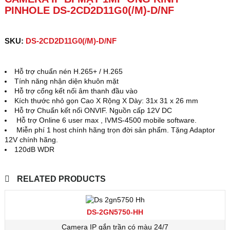
PINHOLE DS-2CD2D11G0(/M)-D/NF
SKU:
DS-2CD2D11G0(/M)-D/NF
Hỗ trợ chuẩn nén
H.265+
/ H.265
Tính năng nhận diện khuôn mặt
Hỗ trợ cổng kết nối âm thanh đầu vào
Kích thước nhỏ gọn Cao X Rộng X Dày: 31x 31 x 26 mm
Hỗ trợ Chuẩn kết nối ONVIF. Nguồn cấp 12V DC
Hỗ trợ Online 6 user max , IVMS-4500 mobile software.
Miễn phí 1 host chính hãng trọn đời sản phẩm. Tặng Adaptor
12V chính hãng.
120dB WDR
RELATED PRODUCTS
DS-2GN5750-HH
Camera IP gắn trần có màu 24/7