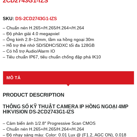
2CD2743G1-IZS
SKU:
DS-2CD2743G1-IZS
– Chuẩn nén H.265+/H.265/H.264+/H.264
– Độ phân giải 4.0 megapxiel
– Ống kinh 2.8~12mm, tầm xa hồng ngoại 30m
– Hỗ trợ thẻ nhớ SD/SDHC/SDXC tối đa 128GB
– Có hỗ trợ Audio/Alarm IO
– Tiêu chuẩn IP67, tiêu chuẩn chống đập phá IK10
MÔ TẢ
PRODUCT DESCRIPTION
THÔNG SỐ KỸ THUẬT CAMERA IP HỒNG NGOẠI 4MP
HIKVISION DS-2CD2743G1-IZS
– Cảm biến ảnh 1/2.8″ Progressive Scan CMOS
– Chuẩn nén H.265+/H.265/H.264+/H.264
– Độ nhạy sáng màu: Color: 0.01 Lux @ (F1.2, AGC ON), 0.018