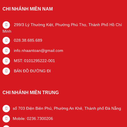
CHI NHÁNH MIỀN NAM
299/3 Lý Thường Kiệt, Phường Phú Thọ, Thành Phố Hồ Chí
Minh
028.38.685.689
info.nhaantoan@gmail.com
MST: 0101295222-001
BẢN ĐỒ ĐƯỜNG ĐI
CHI NHÁNH MIỀN TRUNG
số 703 Điện Biên Phủ, Phường An Khê, Thành phố Đà Nẵng
Mobile: 0236.7300206