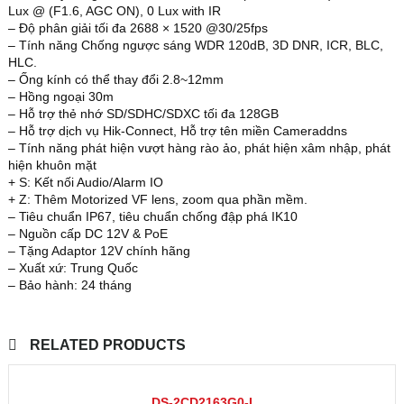
Lux @ (F1.6, AGC ON), 0 Lux with IR
– Độ phân giải tối đa 2688 × 1520 @30/25fps
– Tính năng Chống ngược sáng WDR 120dB, 3D DNR, ICR, BLC,
HLC.
– Ống kính có thể thay đổi 2.8~12mm
– Hồng ngoại 30m
– Hỗ trợ thẻ nhớ SD/SDHC/SDXC tối đa 128GB
– Hỗ trợ dịch vụ Hik-Connect, Hỗ trợ tên miền Cameraddns
– Tính năng phát hiện vượt hàng rào ảo, phát hiện xâm nhập, phát
hiện khuôn mặt
+ S: Kết nối Audio/Alarm IO
+ Z: Thêm Motorized VF lens, zoom qua phần mềm.
– Tiêu chuẩn IP67, tiêu chuẩn chống đập phá IK10
– Nguồn cấp DC 12V & PoE
– Tặng Adaptor 12V chính hãng
– Xuất xứ: Trung Quốc
– Bảo hành: 24 tháng
RELATED PRODUCTS
DS-2CD2163G0-I