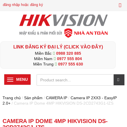
đăng nhập hoặc đăng ký
LINK ĐĂNG KÝ ĐẠI LÝ (CLICK VÀO ĐÂY)
Miền Bắc
0988 320 885
Miền Nam
0977 555 804
Miền Trung
0977 555 630
MENU
Trang chủ
/
Sản phẩm
/
CAMERA IP
/
Camera IP 2XX3 - EasyIP
2.0+
/ Camera IP Dome 4MP HIKVISION DS-2CD2743G1-IZS
CAMERA IP DOME 4MP HIKVISION DS-