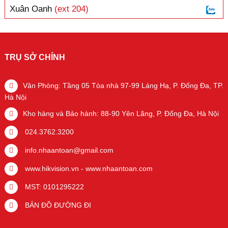
Xuân Oanh
(ext 204)
TRỤ SỞ CHÍNH
Văn Phòng: Tầng 05 Tòa nhà 97-99 Láng Hạ, P. Đống Đa, TP.
Hà Nội
Kho hàng và Bảo hành: 88-90 Yên Lãng, P. Đống Đa, Hà Nội
024.3762.3200
info.nhaantoan@gmail.com
www.hikvision.vn
-
www.nhaantoan.com
MST: 0101295222
BẢN ĐỒ ĐƯỜNG ĐI