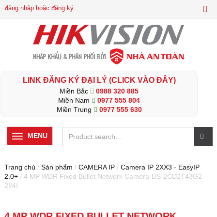
đăng nhập hoặc đăng ký
LINK ĐĂNG KÝ ĐẠI LÝ (CLICK VÀO ĐÂY)
Miền Bắc
0988 320 885
Miền Nam
0977 555 804
Miền Trung
0977 555 630
MENU
Trang chủ
/
Sản phẩm
/
CAMERA IP
/
Camera IP 2XX3 - EasyIP
2.0+
/ 4 MP WDR Fixed Bullet Network Camera-DS-2CD2T43G2-
2I/4I
4 MP WDR FIXED BULLET NETWORK