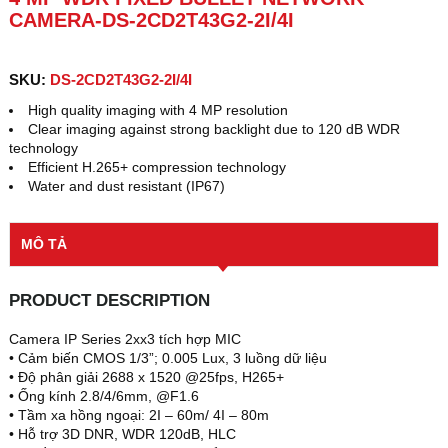
CAMERA-DS-2CD2T43G2-2I/4I
SKU:
DS-2CD2T43G2-2I/4I
High quality imaging with 4 MP resolution
Clear imaging against strong backlight due to 120 dB WDR
technology
Efficient H.265+ compression technology
Water and dust resistant (IP67)
MÔ TẢ
PRODUCT DESCRIPTION
Camera IP Series 2xx3 tích hợp MIC
• Cảm biến CMOS 1/3”; 0.005 Lux, 3 luồng dữ liệu
• Độ phân giải 2688 x 1520 @25fps, H265+
• Ống kính 2.8/4/6mm, @F1.6
• Tầm xa hồng ngoại: 2I – 60m/ 4I – 80m
• Hỗ trợ 3D DNR, WDR 120dB, HLC