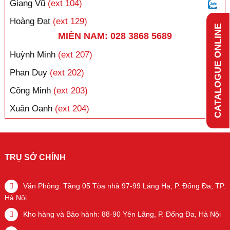
Giang Vũ
(ext 104)
Hoàng Đạt
(ext 129)
CATALOGUE ONLINE
MIỀN NAM: 028 3868 5689
Huỳnh Minh
(ext 207)
Phan Duy
(ext 202)
Công Minh
(ext 203)
Xuân Oanh
(ext 204)
TRỤ SỞ CHÍNH
Văn Phòng: Tầng 05 Tòa nhà 97-99 Láng Hạ, P. Đống Đa, TP.
Hà Nội
Kho hàng và Bảo hành: 88-90 Yên Lãng, P. Đống Đa, Hà Nội