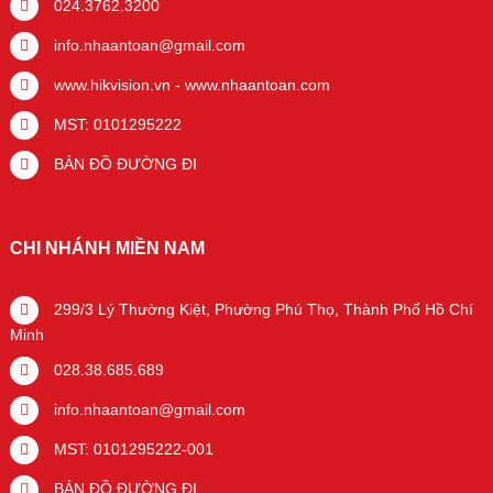
024.3762.3200
info.nhaantoan@gmail.com
www.hikvision.vn
-
www.nhaantoan.com
MST: 0101295222
BẢN ĐỒ ĐƯỜNG ĐI
CHI NHÁNH MIỀN NAM
299/3 Lý Thường Kiệt, Phường Phú Thọ, Thành Phố Hồ Chí
Minh
028.38.685.689
info.nhaantoan@gmail.com
MST: 0101295222-001
BẢN ĐỒ ĐƯỜNG ĐI