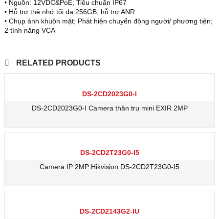
• Nguồn: 12VDC&PoE; Tiêu chuẩn IP67
• Hỗ trợ thẻ nhớ tối đa 256GB, hỗ trợ ANR
• Chụp ảnh khuôn mặt; Phát hiện chuyển động người/ phương tiện;
2 tính năng VCA
RELATED PRODUCTS
DS-2CD2023G0-I
DS-2CD2023G0-I Camera thân trụ mini EXIR 2MP
DS-2CD2T23G0-I5
Camera IP 2MP Hikvision DS-2CD2T23G0-I5
DS-2CD2143G2-IU