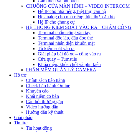
Cảm biến và phụ kiện
CHUÔNG CỬA MÀN HÌNH – VIDEO INTERCOM
Hệ IP cho nhà riêng, biệt thự, căn hộ
Hệ analog cho nhà riêng, biệt thự, căn hộ
Hệ IP cho chung cư
HỆ THỐNG KIỂM SOÁT VÀO RA – CHẤM CÔNG
Terminal chấm công vân tay
Terminal độc lập, đầu đọc thẻ
Terminal nhận diện khuôn mặt
Tủ kiểm soát vào ra
Giải pháp bãi đỗ xe – cổng vào ra
Cửa quay – Turnstile
Khóa điện, khóa chốt và phụ kiện
PHẦN MỀM QUẢN LÝ CAMERA
Hỗ trợ
Chính sách bảo hành
Check bảo hành Online
Khuyến cáo
Khái niệm cơ bản
Câu hỏi thường gặp
Video hướng dẫn
Hướng dẫn kỹ thuật
Giải pháp
Tin tức
Tin hoạt động