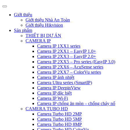
Giới thiệu
Giới thiệu Nhà An Toàn
Giới thiệu Hikvision
Sản phẩm
THIẾT BỊ DỰ ÁN
CAMERA IP
Camera IP 1XX1 series
Camera IP 2XX1 – EasyIP 1.0+
Camera IP 2XX3 – EasyIP 2.0+
Camera IP 2XX5 – Pro series (EasyIP 3.0)
Camera IP 2XX6 – AcuSense series
Camera IP 2XX7 – ColorVu series
Camera IP ảnh nhiệt
Camera Ultra series (SmartIP)
Camera IP DeepinView
Camera IP đặc biệt
Camera IP Wi-Fi
Camera IP chống ăn mòn – chống cháy nổ
CAMERA TUBO HD
Camera Turbo HD 2MP
Camera Turbo HD 5MP
Camera Turbo HD 8MP
Camera Turbo HD ColorVu