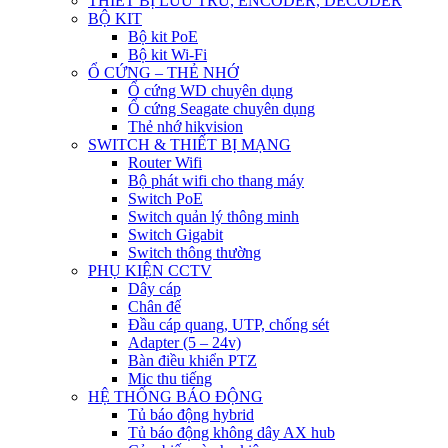
THIẾT BỊ LƯU TRỮ, ENCODER, DECODER
BỘ KIT
Bộ kit PoE
Bộ kit Wi-Fi
Ổ CỨNG – THẺ NHỚ
Ổ cứng WD chuyên dụng
Ổ cứng Seagate chuyên dụng
Thẻ nhớ hikvision
SWITCH & THIẾT BỊ MẠNG
Router Wifi
Bộ phát wifi cho thang máy
Switch PoE
Switch quản lý thông minh
Switch Gigabit
Switch thông thường
PHỤ KIỆN CCTV
Dây cáp
Chân đế
Đầu cáp quang, UTP, chống sét
Adapter (5 – 24v)
Bàn điều khiển PTZ
Mic thu tiếng
HỆ THỐNG BÁO ĐỘNG
Tủ báo động hybrid
Tủ báo động không dây AX hub