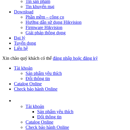
Tin sản phẩm
Tin khuyến mại
Download
Phần mềm – công cụ
Hướng dẫn sử dụng Hikvision
Firmware Hikvision
Giải pháp thông dụng
Đại lý
Tuyển dụng
Liên hệ
Xin chào quý khách có thể
đăng nhập hoặc đăng ký
Tài khoản
Sản phẩm yêu thích
Đổi thông tin
Catalog Online
Check bảo hành Online
Tài khoản
Sản phẩm yêu thích
Đổi thông tin
Catalog Online
Check bảo hành Online