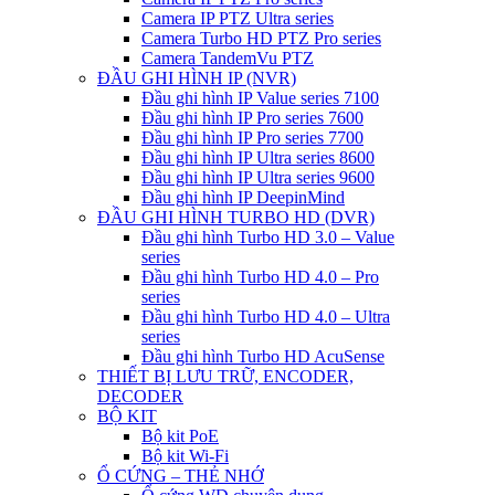
Camera IP PTZ Ultra series
Camera Turbo HD PTZ Pro series
Camera TandemVu PTZ
ĐẦU GHI HÌNH IP (NVR)
Đầu ghi hình IP Value series 7100
Đầu ghi hình IP Pro series 7600
Đầu ghi hình IP Pro series 7700
Đầu ghi hình IP Ultra series 8600
Đầu ghi hình IP Ultra series 9600
Đầu ghi hình IP DeepinMind
ĐẦU GHI HÌNH TURBO HD (DVR)
Đầu ghi hình Turbo HD 3.0 – Value
series
Đầu ghi hình Turbo HD 4.0 – Pro
series
Đầu ghi hình Turbo HD 4.0 – Ultra
series
Đầu ghi hình Turbo HD AcuSense
THIẾT BỊ LƯU TRỮ, ENCODER,
DECODER
BỘ KIT
Bộ kit PoE
Bộ kit Wi-Fi
Ổ CỨNG – THẺ NHỚ