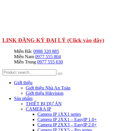
LINK ĐĂNG KÝ ĐẠI LÝ (Click vào đây)
Miền Bắc
0988 320 885
Miền Nam
0977 555 804
Miền Trung
0977 555 630
Giới thiệu
Giới thiệu Nhà An Toàn
Giới thiệu Hikvision
Sản phẩm
THIẾT BỊ DỰ ÁN
CAMERA IP
Camera IP 1XX1 series
Camera IP 2XX1 – EasyIP 1.0+
Camera IP 2XX3 – EasyIP 2.0+
Camera IP 2XX5 – Pro series