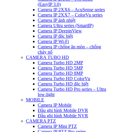
(EasyIP 3.0)
Camera IP 2XX6 – AcuSense series
Camera IP 2XX7 – ColorVu series
Camera IP ảnh nhiệt
Camera Ultra series (SmartIP)
Camera IP DeepinView
Camera IP đặc biệt
Camera IP Wi-Fi
Camera IP chống ăn mòn – chống
cháy nổ
CAMERA TUBO HD
Camera Turbo HD 2MP
Camera Turbo HD 5MP
Camera Turbo HD 8MP
Camera Turbo HD ColorVu
Camera Turbo HD đặc biệt
Camera Turbo HD Pro series – Ultra
low-light
MOBILE
Camera IP Mobile
Đầu ghi hình Mobile DVR
Đầu ghi hình Mobile NVR
CAMERA PTZ
Camera IP Mini PTZ
Camera IP PTZ Pro series