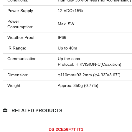
Conditions:
Humidity 90% or less (non-condensing)
Power Supply:
|
12 VDC±15%
Power
|
Max. 5W
Consumption:
Weather Proof:
|
IP66
IR Range:
|
Up to 40m
Communication
Up the coax
|
:
Protocol: HIKVISION-C(Coaxitron)
Dimension:
|
φ110mm×93.2mm (φ4.33”×3.67”)
Weight:
|
Approx. 350g (0.77lb)
RELATED PRODUCTS
DS-2CE56F7T-IT1