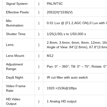
Signal System:
|
PAL/NTSC
Effective Pixels:
|
2052(H)*1536(V)
Min.
|
0.01 Lux @ (F1.2,AGC ON),0 Lux with 
Illumination:
Shutter Time:
|
1/25(1/30) s to 1/50,000 s
2.8mm, 3.6mm, 6mm, 8mm, 12mm, 16m
Lens:
|
Angle of View: 84°(2.8mm), 67.8°(3.6
Lens Mount:
|
M12
Adjustment
|
Pan: 0° – 360°; Tilt: 0° – 75°; Rotate: 0
Range:
Day& Night:
|
IR cut filter with auto switch
Video Frame
|
1920 ×1536@18fps
Rate:
HD Video
|
1 Analog HD output
Output: