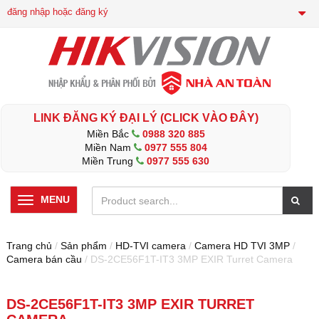
đăng nhập hoặc đăng ký
LINK ĐĂNG KÝ ĐẠI LÝ (CLICK VÀO ĐÂY)
Miền Bắc
0988 320 885
Miền Nam
0977 555 804
Miền Trung
0977 555 630
MENU
Trang chủ
/
Sản phẩm
/
HD-TVI camera
/
Camera HD TVI 3MP
/
Camera bán cầu
/ DS-2CE56F1T-IT3 3MP EXIR Turret Camera
DS-2CE56F1T-IT3 3MP EXIR TURRET