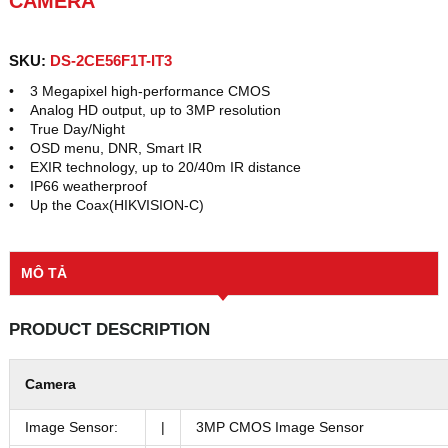
CAMERA
SKU:
DS-2CE56F1T-IT3
• 3 Megapixel high-performance CMOS
• Analog HD output, up to 3MP resolution
• True Day/Night
• OSD menu, DNR, Smart IR
• EXIR technology, up to 20/40m IR distance
• IP66 weatherproof
• Up the Coax(HIKVISION-C)
MÔ TẢ
PRODUCT DESCRIPTION
Camera
Image Sensor:
|
3MP CMOS Image Sensor