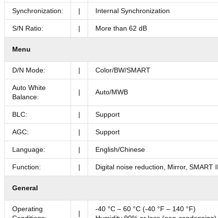
Synchronization:
|
Internal Synchronization
S/N Ratio:
|
More than 62 dB
Menu
D/N Mode:
|
Color/BW/SMART
Auto White
|
Auto/MWB
Balance:
BLC:
|
Support
AGC:
|
Support
Language:
|
English/Chinese
Function:
|
Digital noise reduction, Mirror, SMART 
General
Operating
-40 °C – 60 °C (-40 °F – 140 °F)
|