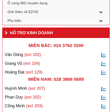
Ổ cứng WD chuyên dụng
Giới thiệu về EZVIZ
Phụ kiện
HỖ TRỢ KINH DOANH
MIỀN BẮC: 024 3762 3200
Văn Dũng
(ext 102)
Giang Vũ
(ext 104)
Hoàng Đạt
(ext 129)
MIỀN NAM: 028 3868 5689
Huỳnh Minh
(ext 207)
Phan Duy
(ext 202)
Công Minh
(ext 203)