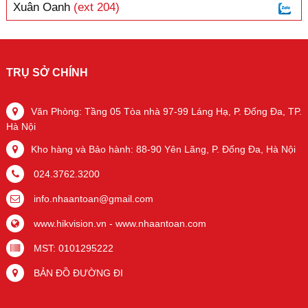
Xuân Oanh
(ext 204)
TRỤ SỞ CHÍNH
Văn Phòng: Tầng 05 Tòa nhà 97-99 Láng Hạ, P. Đống Đa, TP.
Hà Nội
Kho hàng và Bảo hành: 88-90 Yên Lãng, P. Đống Đa, Hà Nội
024.3762.3200
info.nhaantoan@gmail.com
www.hikvision.vn
-
www.nhaantoan.com
MST: 0101295222
BẢN ĐỒ ĐƯỜNG ĐI