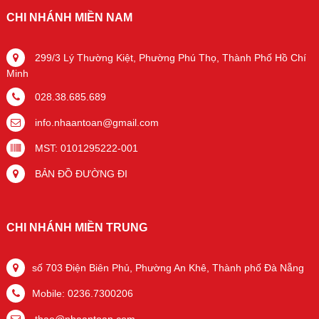
CHI NHÁNH MIỀN NAM
299/3 Lý Thường Kiệt, Phường Phú Thọ, Thành Phố Hồ Chí
Minh
028.38.685.689
info.nhaantoan@gmail.com
MST: 0101295222-001
BẢN ĐỒ ĐƯỜNG ĐI
CHI NHÁNH MIỀN TRUNG
số 703 Điện Biên Phủ, Phường An Khê, Thành phố Đà Nẵng
Mobile: 0236.7300206