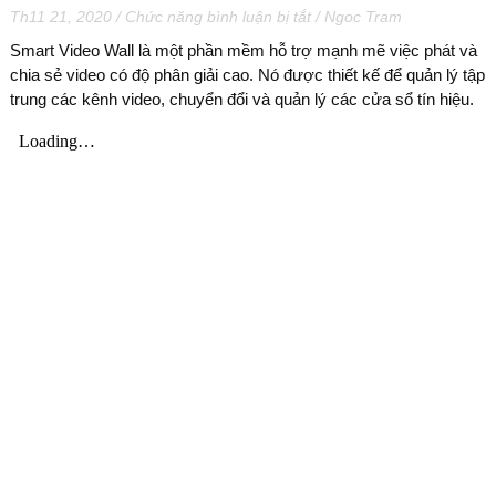
ở
Th11 21, 2020
/
Chức năng bình luận bị tắt
/
Ngoc Tram
HỆ
Smart Video Wall là một phần mềm hỗ trợ mạnh mẽ việc phát và
THỐNG
chia sẻ video có độ phân giải cao. Nó được thiết kế để quản lý tập
VIDEOS
trung các kênh video, chuyển đổi và quản lý các cửa sổ tín hiệu.
WALL
GIÁM
SÁT
TẠI
TRUNG
TÂM