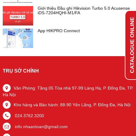
Giới thiệu Đầu ghi Hikvision Turbo 5.0 Acusense
iDS-7204HQHI-M1/FA
CATALOGUE ONLINE
App HIKPRO Connect
TRỤ SỞ CHÍNH
Văn Phòng: Tầng 05 Tòa nhà 97-99 Láng Hạ, P. Đống Đa, TP.
Hà Nội
Kho hàng và Bảo hành: 88-90 Yên Lãng, P. Đống Đa, Hà Nội
024.3762.3200
info.nhaantoan@gmail.com