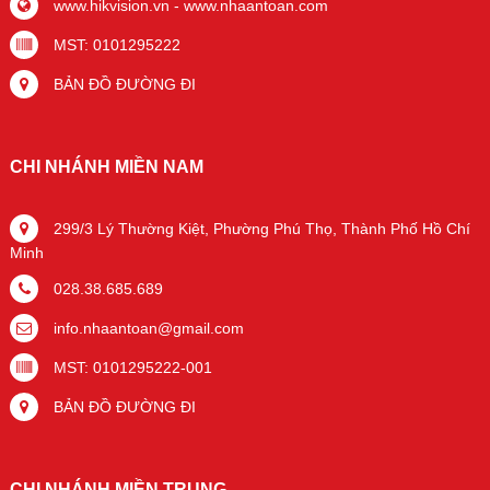
www.hikvision.vn
-
www.nhaantoan.com
MST: 0101295222
BẢN ĐỒ ĐƯỜNG ĐI
CHI NHÁNH MIỀN NAM
299/3 Lý Thường Kiệt, Phường Phú Thọ, Thành Phố Hồ Chí
Minh
028.38.685.689
info.nhaantoan@gmail.com
MST: 0101295222-001
BẢN ĐỒ ĐƯỜNG ĐI
CHI NHÁNH MIỀN TRUNG