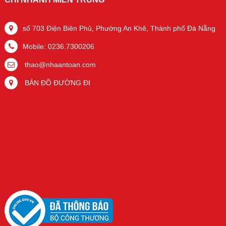
số 703 Điện Biên Phủ, Phường An Khê, Thành phố Đà Nẵng
Mobile: 0236.7300206
thao@nhaantoan.com
BẢN ĐỒ ĐƯỜNG ĐI