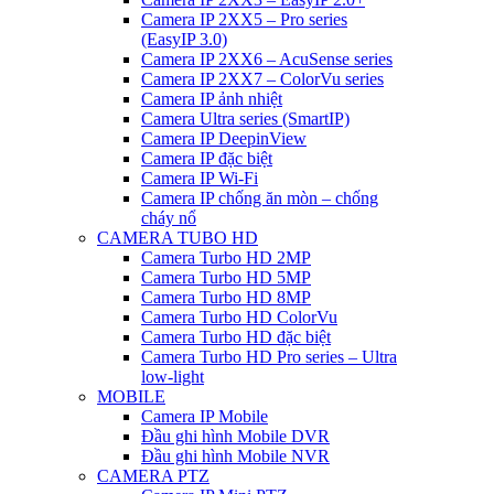
Camera IP 2XX5 – Pro series
(EasyIP 3.0)
Camera IP 2XX6 – AcuSense series
Camera IP 2XX7 – ColorVu series
Camera IP ảnh nhiệt
Camera Ultra series (SmartIP)
Camera IP DeepinView
Camera IP đặc biệt
Camera IP Wi-Fi
Camera IP chống ăn mòn – chống
cháy nổ
CAMERA TUBO HD
Camera Turbo HD 2MP
Camera Turbo HD 5MP
Camera Turbo HD 8MP
Camera Turbo HD ColorVu
Camera Turbo HD đặc biệt
Camera Turbo HD Pro series – Ultra
low-light
MOBILE
Camera IP Mobile
Đầu ghi hình Mobile DVR
Đầu ghi hình Mobile NVR
CAMERA PTZ