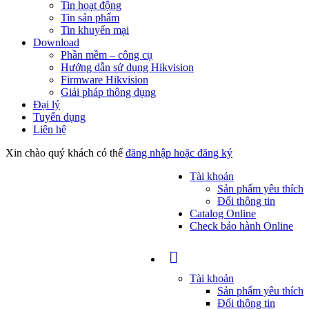
Tin hoạt động
Tin sản phẩm
Tin khuyến mại
Download
Phần mềm – công cụ
Hướng dẫn sử dụng Hikvision
Firmware Hikvision
Giải pháp thông dụng
Đại lý
Tuyển dụng
Liên hệ
Xin chào quý khách có thể
đăng nhập hoặc đăng ký
Tài khoản
Sản phẩm yêu thích
Đổi thông tin
Catalog Online
Check bảo hành Online
Tài khoản
Sản phẩm yêu thích
Đổi thông tin