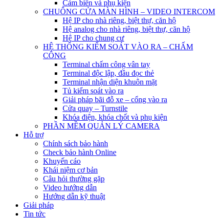
Cảm biến và phụ kiện
CHUÔNG CỬA MÀN HÌNH – VIDEO INTERCOM
Hệ IP cho nhà riêng, biệt thự, căn hộ
Hệ analog cho nhà riêng, biệt thự, căn hộ
Hệ IP cho chung cư
HỆ THỐNG KIỂM SOÁT VÀO RA – CHẤM
CÔNG
Terminal chấm công vân tay
Terminal độc lập, đầu đọc thẻ
Terminal nhận diện khuôn mặt
Tủ kiểm soát vào ra
Giải pháp bãi đỗ xe – cổng vào ra
Cửa quay – Turnstile
Khóa điện, khóa chốt và phụ kiện
PHẦN MỀM QUẢN LÝ CAMERA
Hỗ trợ
Chính sách bảo hành
Check bảo hành Online
Khuyến cáo
Khái niệm cơ bản
Câu hỏi thường gặp
Video hướng dẫn
Hướng dẫn kỹ thuật
Giải pháp
Tin tức