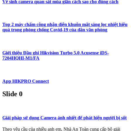
Vệ sinh camera quan sát mùa giãn cách sao cho đúng cách
Top 2 máy chấm công nhận diện khuôn mặt sàng lọc nhiệt hiệu
quả trong phòng chống Covid-19 của dân văn phòng
Giới thiệu Đầu ghi Hikvision Turbo 5.0 Acusense iDS-
7204HQHI-M1/FA
App HIKPRO Connect
Slide 0
Giải pháp sử dụng Camera ảnh nhiệt để phát hiện người bị sốt
Theo yêu cầu của nhiều anh em, Nhà An Toàn cung cấp bộ giải