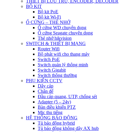
THIẾT BỊ LƯU TRỮ, ENCODER, DECODER
BỘ KIT
Bộ kit PoE
Bộ kit Wi-Fi
Ổ CỨNG – THẺ NHỚ
Ổ cứng WD chuyên dụng
Ổ cứng Seagate chuyên dụng
Thẻ nhớ hikvision
SWITCH & THIẾT BỊ MẠNG
Router Wifi
Bộ phát wifi cho thang máy
Switch PoE
Switch quản lý thông minh
Switch Gigabit
Switch thông thường
PHỤ KIỆN CCTV
Dây cáp
Chân đế
Đầu cáp quang, UTP, chống sét
Adapter (5 – 24v)
Bàn điều khiển PTZ
Mic thu tiếng
HỆ THỐNG BÁO ĐỘNG
Tủ báo động hybrid
Tủ báo động không dây AX hub