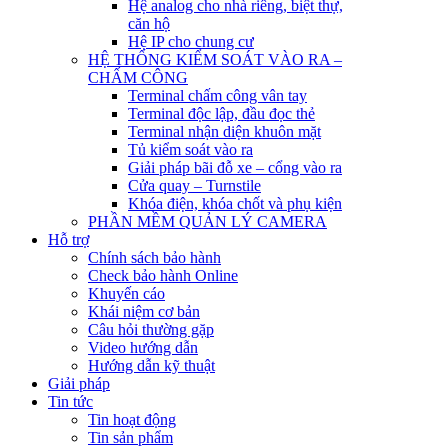
Hệ analog cho nhà riêng, biệt thự,
căn hộ
Hệ IP cho chung cư
HỆ THỐNG KIỂM SOÁT VÀO RA –
CHẤM CÔNG
Terminal chấm công vân tay
Terminal độc lập, đầu đọc thẻ
Terminal nhận diện khuôn mặt
Tủ kiểm soát vào ra
Giải pháp bãi đỗ xe – cổng vào ra
Cửa quay – Turnstile
Khóa điện, khóa chốt và phụ kiện
PHẦN MỀM QUẢN LÝ CAMERA
Hỗ trợ
Chính sách bảo hành
Check bảo hành Online
Khuyến cáo
Khái niệm cơ bản
Câu hỏi thường gặp
Video hướng dẫn
Hướng dẫn kỹ thuật
Giải pháp
Tin tức
Tin hoạt động
Tin sản phẩm