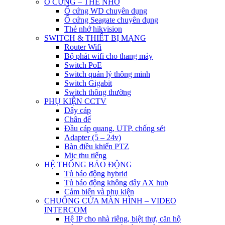
Ổ CỨNG – THẺ NHỚ
Ổ cứng WD chuyên dụng
Ổ cứng Seagate chuyên dụng
Thẻ nhớ hikvision
SWITCH & THIẾT BỊ MẠNG
Router Wifi
Bộ phát wifi cho thang máy
Switch PoE
Switch quản lý thông minh
Switch Gigabit
Switch thông thường
PHỤ KIỆN CCTV
Dây cáp
Chân đế
Đầu cáp quang, UTP, chống sét
Adapter (5 – 24v)
Bàn điều khiển PTZ
Mic thu tiếng
HỆ THỐNG BÁO ĐỘNG
Tủ báo động hybrid
Tủ báo động không dây AX hub
Cảm biến và phụ kiện
CHUÔNG CỬA MÀN HÌNH – VIDEO
INTERCOM
Hệ IP cho nhà riêng, biệt thự, căn hộ