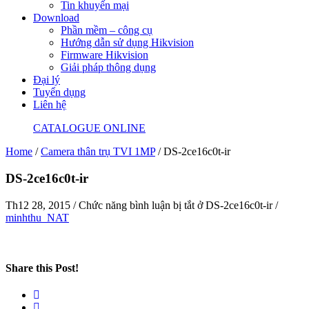
Tin khuyến mại
Download
Phần mềm – công cụ
Hướng dẫn sử dụng Hikvision
Firmware Hikvision
Giải pháp thông dụng
Đại lý
Tuyển dụng
Liên hệ
CATALOGUE ONLINE
Home
/
Camera thân trụ TVI 1MP
/
DS-2ce16c0t-ir
DS-2ce16c0t-ir
Th12 28, 2015
/
Chức năng bình luận bị tắt
ở DS-2ce16c0t-ir
/
minhthu_NAT
Share this Post!