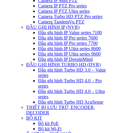
Camera IP Mini PTZ
Camera IP PTZ Pro series
Camera IP PTZ Ultra series
Camera Turbo HD PTZ Pro series
Camera TandemVu PTZ
ĐẦU GHI HÌNH IP (NVR)
Đầu ghi hình IP Value series 7100
Đầu ghi hình IP Pro series 7600
Đầu ghi hình IP Pro series 7700
Đầu ghi hình IP Ultra series 8600
Đầu ghi hình IP Ultra series 9600
Đầu ghi hình IP DeepinMind
ĐẦU GHI HÌNH TURBO HD (DVR)
Đầu ghi hình Turbo HD 3.0 – Value
series
Đầu ghi hình Turbo HD 4.0 – Pro
series
Đầu ghi hình Turbo HD 4.0 – Ultra
series
Đầu ghi hình Turbo HD AcuSense
THIẾT BỊ LƯU TRỮ, ENCODER,
DECODER
BỘ KIT
Bộ kit PoE
Bộ kit Wi-Fi