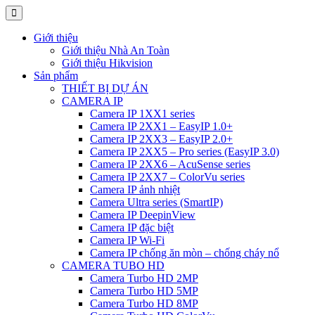
Giới thiệu
Giới thiệu Nhà An Toàn
Giới thiệu Hikvision
Sản phẩm
THIẾT BỊ DỰ ÁN
CAMERA IP
Camera IP 1XX1 series
Camera IP 2XX1 – EasyIP 1.0+
Camera IP 2XX3 – EasyIP 2.0+
Camera IP 2XX5 – Pro series (EasyIP 3.0)
Camera IP 2XX6 – AcuSense series
Camera IP 2XX7 – ColorVu series
Camera IP ảnh nhiệt
Camera Ultra series (SmartIP)
Camera IP DeepinView
Camera IP đặc biệt
Camera IP Wi-Fi
Camera IP chống ăn mòn – chống cháy nổ
CAMERA TUBO HD
Camera Turbo HD 2MP
Camera Turbo HD 5MP
Camera Turbo HD 8MP