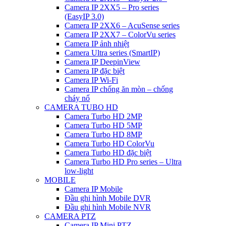
Camera IP 2XX5 – Pro series
(EasyIP 3.0)
Camera IP 2XX6 – AcuSense series
Camera IP 2XX7 – ColorVu series
Camera IP ảnh nhiệt
Camera Ultra series (SmartIP)
Camera IP DeepinView
Camera IP đặc biệt
Camera IP Wi-Fi
Camera IP chống ăn mòn – chống
cháy nổ
CAMERA TUBO HD
Camera Turbo HD 2MP
Camera Turbo HD 5MP
Camera Turbo HD 8MP
Camera Turbo HD ColorVu
Camera Turbo HD đặc biệt
Camera Turbo HD Pro series – Ultra
low-light
MOBILE
Camera IP Mobile
Đầu ghi hình Mobile DVR
Đầu ghi hình Mobile NVR
CAMERA PTZ
Camera IP Mini PTZ