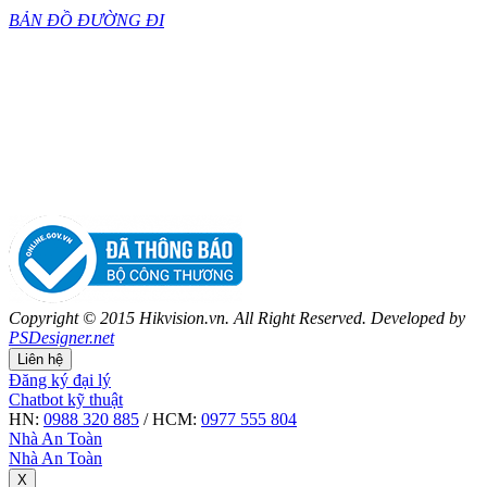
BẢN ĐỒ ĐƯỜNG ĐI
Copyright © 2015 Hikvision.vn. All Right Reserved. Developed by
PSDesigner.net
Liên hệ
Đăng ký đại lý
Chatbot kỹ thuật
HN:
0988 320 885
/ HCM:
0977 555 804
Nhà An Toàn
Nhà An Toàn
X