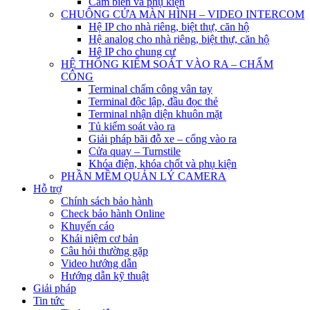
Cảm biến và phụ kiện
CHUÔNG CỬA MÀN HÌNH – VIDEO INTERCOM
Hệ IP cho nhà riêng, biệt thự, căn hộ
Hệ analog cho nhà riêng, biệt thự, căn hộ
Hệ IP cho chung cư
HỆ THỐNG KIỂM SOÁT VÀO RA – CHẤM
CÔNG
Terminal chấm công vân tay
Terminal độc lập, đầu đọc thẻ
Terminal nhận diện khuôn mặt
Tủ kiểm soát vào ra
Giải pháp bãi đỗ xe – cổng vào ra
Cửa quay – Turnstile
Khóa điện, khóa chốt và phụ kiện
PHẦN MỀM QUẢN LÝ CAMERA
Hỗ trợ
Chính sách bảo hành
Check bảo hành Online
Khuyến cáo
Khái niệm cơ bản
Câu hỏi thường gặp
Video hướng dẫn
Hướng dẫn kỹ thuật
Giải pháp
Tin tức