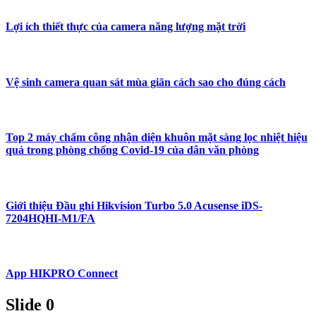
Lợi ích thiết thực của camera năng lượng mặt trời
Vệ sinh camera quan sát mùa giãn cách sao cho đúng cách
Top 2 máy chấm công nhận diện khuôn mặt sàng lọc nhiệt hiệu
quả trong phòng chống Covid-19 của dân văn phòng
Giới thiệu Đầu ghi Hikvision Turbo 5.0 Acusense iDS-
7204HQHI-M1/FA
App HIKPRO Connect
Slide 0