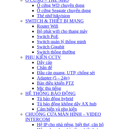
Ổ CỨNG – THẺ NHỚ
Ổ cứng WD chuyên dụng
Ổ cứng Seagate chuyên dụng
Thẻ nhớ hikvision
SWITCH & THIẾT BỊ MẠNG
Router Wifi
Bộ phát wifi cho thang máy
Switch PoE
Switch quản lý thông minh
Switch Gigabit
Switch thông thường
PHỤ KIỆN CCTV
Dây cáp
Chân đế
Đầu cáp quang, UTP, chống sét
Adapter (5 – 24v)
Bàn điều khiển PTZ
Mic thu tiếng
HỆ THỐNG BÁO ĐỘNG
Tủ báo động hybrid
Tủ báo động không dây AX hub
Cảm biến và phụ kiện
CHUÔNG CỬA MÀN HÌNH – VIDEO
INTERCOM
Hệ IP cho nhà riêng, biệt thự, căn hộ