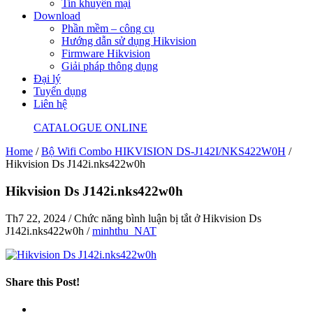
Tin khuyến mại
Download
Phần mềm – công cụ
Hướng dẫn sử dụng Hikvision
Firmware Hikvision
Giải pháp thông dụng
Đại lý
Tuyển dụng
Liên hệ
CATALOGUE ONLINE
Home
/
Bộ Wifi Combo HIKVISION DS-J142I/NKS422W0H
/
Hikvision Ds J142i.nks422w0h
Hikvision Ds J142i.nks422w0h
Th7 22, 2024
/
Chức năng bình luận bị tắt
ở Hikvision Ds
J142i.nks422w0h
/
minhthu_NAT
Share this Post!