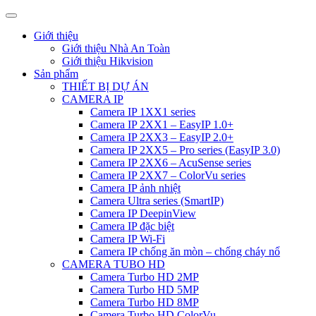
Giới thiệu
Giới thiệu Nhà An Toàn
Giới thiệu Hikvision
Sản phẩm
THIẾT BỊ DỰ ÁN
CAMERA IP
Camera IP 1XX1 series
Camera IP 2XX1 – EasyIP 1.0+
Camera IP 2XX3 – EasyIP 2.0+
Camera IP 2XX5 – Pro series (EasyIP 3.0)
Camera IP 2XX6 – AcuSense series
Camera IP 2XX7 – ColorVu series
Camera IP ảnh nhiệt
Camera Ultra series (SmartIP)
Camera IP DeepinView
Camera IP đặc biệt
Camera IP Wi-Fi
Camera IP chống ăn mòn – chống cháy nổ
CAMERA TUBO HD
Camera Turbo HD 2MP
Camera Turbo HD 5MP
Camera Turbo HD 8MP
Camera Turbo HD ColorVu