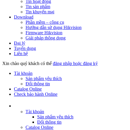
Tin hoạt động
Tin sản phẩm
Tin khuyến mại
Download
Phần mềm – công cụ
Hướng dẫn sử dụng Hikvision
Firmware Hikvision
Giải pháp thông dụng
Đại lý
Tuyển dụng
Liên hệ
Xin chào quý khách có thể
đăng nhập hoặc đăng ký
Tài khoản
Sản phẩm yêu thích
Đổi thông tin
Catalog Online
Check bảo hành Online
Tài khoản
Sản phẩm yêu thích
Đổi thông tin
Catalog Online