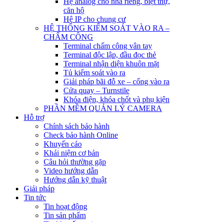
Hệ analog cho nhà riêng, biệt thự,
căn hộ
Hệ IP cho chung cư
HỆ THỐNG KIỂM SOÁT VÀO RA –
CHẤM CÔNG
Terminal chấm công vân tay
Terminal độc lập, đầu đọc thẻ
Terminal nhận diện khuôn mặt
Tủ kiểm soát vào ra
Giải pháp bãi đỗ xe – cổng vào ra
Cửa quay – Turnstile
Khóa điện, khóa chốt và phụ kiện
PHẦN MỀM QUẢN LÝ CAMERA
Hỗ trợ
Chính sách bảo hành
Check bảo hành Online
Khuyến cáo
Khái niệm cơ bản
Câu hỏi thường gặp
Video hướng dẫn
Hướng dẫn kỹ thuật
Giải pháp
Tin tức
Tin hoạt động
Tin sản phẩm