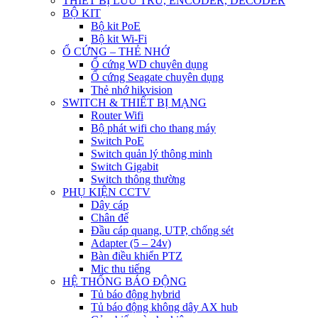
THIẾT BỊ LƯU TRỮ, ENCODER, DECODER
BỘ KIT
Bộ kit PoE
Bộ kit Wi-Fi
Ổ CỨNG – THẺ NHỚ
Ổ cứng WD chuyên dụng
Ổ cứng Seagate chuyên dụng
Thẻ nhớ hikvision
SWITCH & THIẾT BỊ MẠNG
Router Wifi
Bộ phát wifi cho thang máy
Switch PoE
Switch quản lý thông minh
Switch Gigabit
Switch thông thường
PHỤ KIỆN CCTV
Dây cáp
Chân đế
Đầu cáp quang, UTP, chống sét
Adapter (5 – 24v)
Bàn điều khiển PTZ
Mic thu tiếng
HỆ THỐNG BÁO ĐỘNG
Tủ báo động hybrid
Tủ báo động không dây AX hub