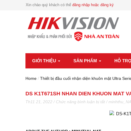
Xin chào quý khách có thể
đăng nhập hoặc đăng ký
GIỚI THIỆU
SẢN PHẨM
HỖ TR
Home
/
Thiết bị đầu cuối nhận diện khuôn mặt Ultra S
DS K1T671SH NHAN DIEN KHUON MAT VA
ở
Th11 21, 2022
/
Chức năng bình luận bị tắt
/
minhthu_N
Ds
K1t671sh
Nhan
Dien
Khuon