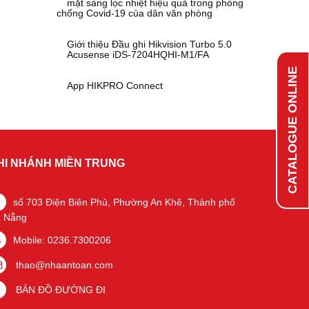
mặt sàng lọc nhiệt hiệu quả trong phòng
chống Covid-19 của dân văn phòng
Giới thiệu Đầu ghi Hikvision Turbo 5.0
Acusense iDS-7204HQHI-M1/FA
CATALOGUE ONLINE
App HIKPRO Connect
HI NHÁNH MIỀN TRUNG
số 703 Điện Biên Phủ, Phường An Khê, Thành phố
 Nẵng
Mobile: 0236.7300206
thao@nhaantoan.com
BẢN ĐỒ ĐƯỜNG ĐI