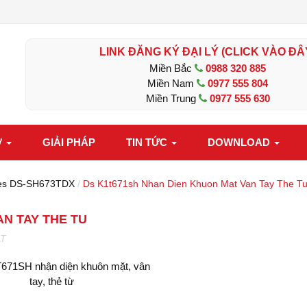
LINK ĐĂNG KÝ ĐẠI LÝ (CLICK VÀO ĐÂ
Miền Bắc
0988 320 885
Miền Nam
0977 555 804
Miền Trung
0977 555 630
Ợ
GIẢI PHÁP
TIN TỨC
DOWNLOAD
eries DS-SH673TDX
/
Ds K1t671sh Nhan Dien Khuon Mat Van Tay The T
N TAY THE TU
AT