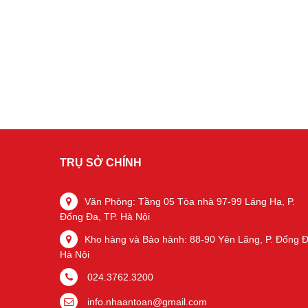
TRỤ SỞ CHÍNH
Văn Phòng: Tầng 05 Tòa nhà 97-99 Láng Hạ, P.
Đống Đa, TP. Hà Nội
Kho hàng và Bảo hành: 88-90 Yên Lãng, P. Đống Đ
Hà Nội
024.3762.3200
info.nhaantoan@gmail.com