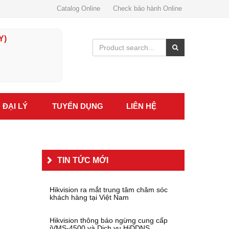
Catalog Online
Check bảo hành Online
Y)
ĐẠI LÝ
TUYỂN DỤNG
LIÊN HỆ
u
TIN TỨC MỚI
Hikvision ra mắt trung tâm chăm sóc
khách hàng tại Việt Nam
Hikvision thông báo ngừng cung cấp
iVMS-4500 và Dịch vụ HiDDNS