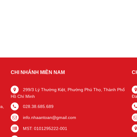
CHI NHÁNH MIỀN NAM
C
299/3 Lý Thường Kiệt, Phường Phú Thọ, Thành Phố
Hồ Chí Minh
Đà
a,
028.38.685.689
info.nhaantoan@gmail.com
MST: 0101295222-001