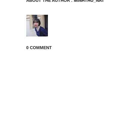
ABOUT THE AUTHOR :
MINHTHU_NAT
Mat
Van
Tay
The
Tu
0 COMMENT