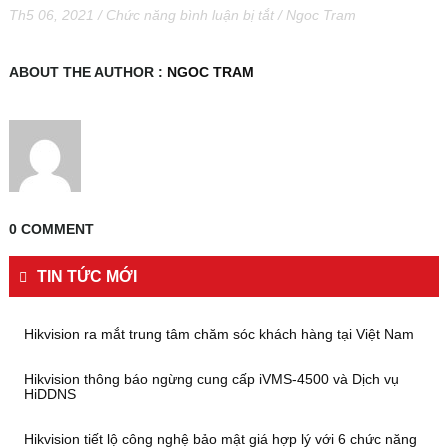
ở
Th5 06, 2021
/
Chức năng bình luận bị tắt
/
Ngoc Tram
DS-
2CD3026G2-
IU.SL
ABOUT THE AUTHOR :
NGOC TRAM
0 COMMENT
TIN TỨC MỚI
Hikvision ra mắt trung tâm chăm sóc khách hàng tại Việt Nam
Hikvision thông báo ngừng cung cấp iVMS-4500 và Dịch vụ
HiDDNS
Hikvision tiết lộ công nghệ bảo mật giá hợp lý với 6 chức năng