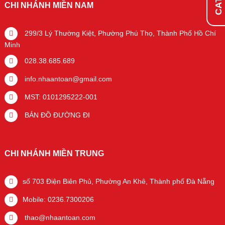
CHI NHÁNH MIỀN NAM
299/3 Lý Thường Kiệt, Phường Phú Thọ, Thành Phố Hồ Chí
Minh
028.38.685.689
info.nhaantoan@gmail.com
MST: 0101295222-001
BẢN ĐỒ ĐƯỜNG ĐI
CHI NHÁNH MIỀN TRUNG
số 703 Điện Biên Phủ, Phường An Khê, Thành phố Đà Nẵng
Mobile: 0236.7300206
thao@nhaantoan.com