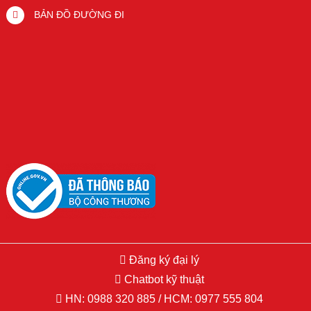
BẢN ĐỒ ĐƯỜNG ĐI
Đăng ký đại lý
Copyright © 2015 Hikvision.vn. All Right Reserved. Developed by
Chatbot kỹ thuật
PSDesigner.net
HN:
0988 320 885
/ HCM:
0977 555 804