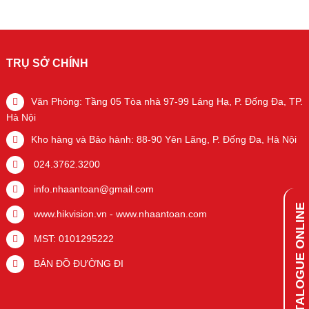
TRỤ SỞ CHÍNH
Văn Phòng: Tầng 05 Tòa nhà 97-99 Láng Hạ, P. Đống Đa, TP.
Hà Nội
Kho hàng và Bảo hành: 88-90 Yên Lãng, P. Đống Đa, Hà Nội
024.3762.3200
info.nhaantoan@gmail.com
CATALOGUE ONLINE
www.hikvision.vn
-
www.nhaantoan.com
MST: 0101295222
BẢN ĐỒ ĐƯỜNG ĐI