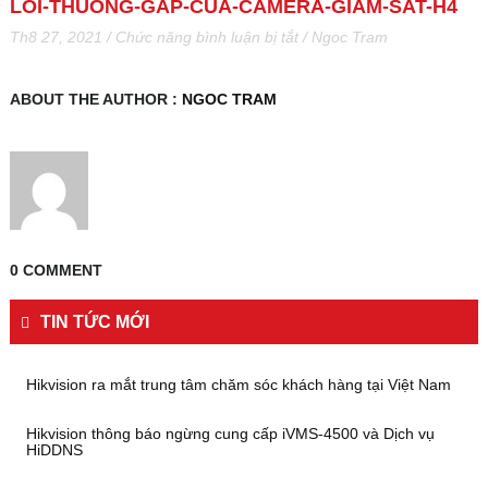
LOI-THUONG-GAP-CUA-CAMERA-GIAM-SAT-H4
ở
Th8 27, 2021
/
Chức năng bình luận bị tắt
/
Ngoc Tram
huong-
dan-
nguoi-
ABOUT THE AUTHOR :
NGOC TRAM
dung-
khac-
phuc-
nhung-
loi-
thuong-
gap-
cua-
0 COMMENT
camera-
giam-
TIN TỨC MỚI
sat-
h4
Hikvision ra mắt trung tâm chăm sóc khách hàng tại Việt Nam
Hikvision thông báo ngừng cung cấp iVMS-4500 và Dịch vụ
HiDDNS