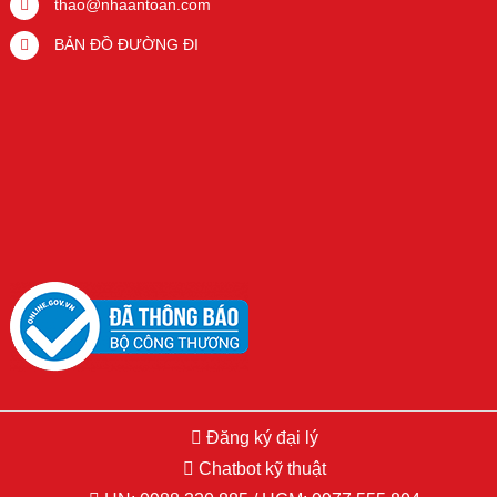
thao@nhaantoan.com
BẢN ĐỒ ĐƯỜNG ĐI
Đăng ký đại lý
Copyright © 2015 Hikvision.vn. All Right Reserved. Developed by
Chatbot kỹ thuật
PSDesigner.net