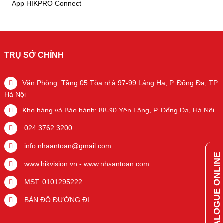
App HIKPRO Connect
TRỤ SỞ CHÍNH
Văn Phòng: Tầng 05 Tòa nhà 97-99 Láng Hạ, P. Đống Đa, TP.
Hà Nội
Kho hàng và Bảo hành: 88-90 Yên Lãng, P. Đống Đa, Hà Nội
024.3762.3200
info.nhaantoan@gmail.com
CATALOGUE ONLINE
www.hikvision.vn
-
www.nhaantoan.com
MST: 0101295222
BẢN ĐỒ ĐƯỜNG ĐI