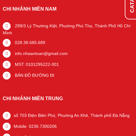
CHI NHÁNH MIỀN NAM
299/3 Lý Thường Kiệt, Phường Phú Thọ, Thành Phố Hồ Chí
Minh
028.38.685.689
info.nhaantoan@gmail.com
MST: 0101295222-001
BẢN ĐỒ ĐƯỜNG ĐI
CHI NHÁNH MIỀN TRUNG
số 703 Điện Biên Phủ, Phường An Khê, Thành phố Đà Nẵng
Mobile: 0236.7300206