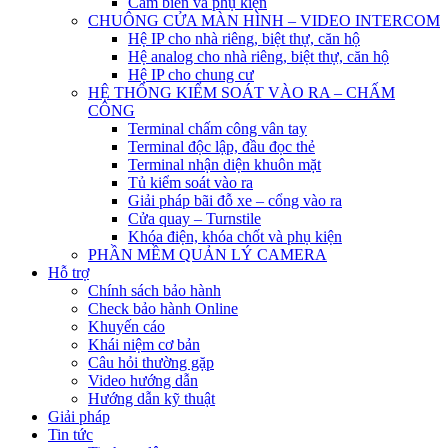
Cảm biến và phụ kiện
CHUÔNG CỬA MÀN HÌNH – VIDEO INTERCOM
Hệ IP cho nhà riêng, biệt thự, căn hộ
Hệ analog cho nhà riêng, biệt thự, căn hộ
Hệ IP cho chung cư
HỆ THỐNG KIỂM SOÁT VÀO RA – CHẤM
CÔNG
Terminal chấm công vân tay
Terminal độc lập, đầu đọc thẻ
Terminal nhận diện khuôn mặt
Tủ kiểm soát vào ra
Giải pháp bãi đỗ xe – cổng vào ra
Cửa quay – Turnstile
Khóa điện, khóa chốt và phụ kiện
PHẦN MỀM QUẢN LÝ CAMERA
Hỗ trợ
Chính sách bảo hành
Check bảo hành Online
Khuyến cáo
Khái niệm cơ bản
Câu hỏi thường gặp
Video hướng dẫn
Hướng dẫn kỹ thuật
Giải pháp
Tin tức