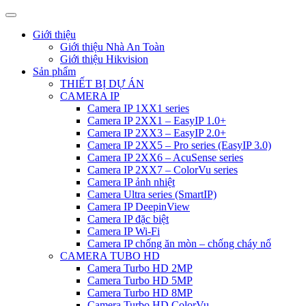
Giới thiệu
Giới thiệu Nhà An Toàn
Giới thiệu Hikvision
Sản phẩm
THIẾT BỊ DỰ ÁN
CAMERA IP
Camera IP 1XX1 series
Camera IP 2XX1 – EasyIP 1.0+
Camera IP 2XX3 – EasyIP 2.0+
Camera IP 2XX5 – Pro series (EasyIP 3.0)
Camera IP 2XX6 – AcuSense series
Camera IP 2XX7 – ColorVu series
Camera IP ảnh nhiệt
Camera Ultra series (SmartIP)
Camera IP DeepinView
Camera IP đặc biệt
Camera IP Wi-Fi
Camera IP chống ăn mòn – chống cháy nổ
CAMERA TUBO HD
Camera Turbo HD 2MP
Camera Turbo HD 5MP
Camera Turbo HD 8MP
Camera Turbo HD ColorVu