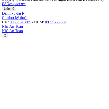
PSDesigner.net
Liên hệ
Đăng ký đại lý
Chatbot kỹ thuật
HN:
0988 320 885
/ HCM:
0977 555 804
Nhà An Toàn
Nhà An Toàn
X