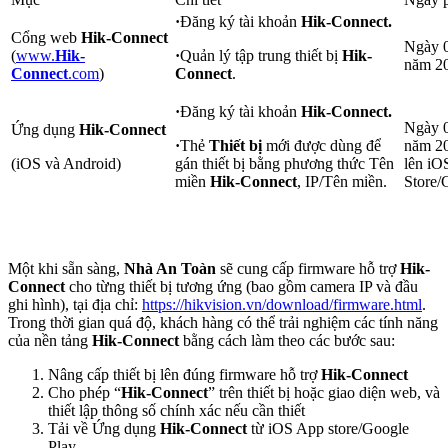
·
Đăng ký tài khoản
Hik-Connect.
Cổng web
Hik-Connect
Ngày 0
(
www.
Hik-
·
Quản lý tập trung thiết bị
Hik-
năm 2
Connect
.com
)
Connect
.
·
Đăng ký tài khoản
Hik-Connect.
Ngày 0
Ứng dụng
Hik-Connect
·
Thẻ
Thiết bị
mới được dùng để
năm 20
(iOS và Android)
gán thiết bị bằng phương thức Tên
lên iO
miền
Hik-Connect
, IP/Tên miền.
Store/
Một khi sẵn sàng,
Nhà An Toàn
sẽ cung cấp firmware hỗ trợ
Hik-
Connect
cho từng thiết bị tương ứng (bao gồm camera IP và đầu
ghi hình), tại địa chỉ:
https://hikvision.vn/download/firmware.html
.
Trong thời gian quá độ, khách hàng có thể trải nghiệm các tính năng
của nền tảng
Hik-Connect
bằng cách làm theo các bước sau:
Nâng cấp thiết bị lên đúng firmware hỗ trợ
Hik-Connect
Cho phép “
Hik-Connect
” trên thiết bị hoặc giao diện web, và
thiết lập thông số chính xác nếu cần thiết
Tải về Ứng dụng
Hik-Connect
từ iOS App store/Google
Play