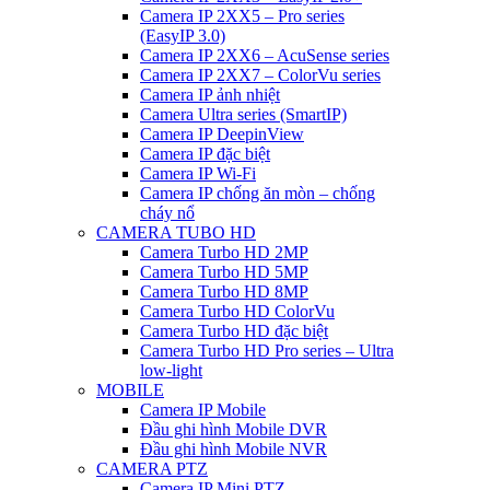
Camera IP 2XX5 – Pro series
(EasyIP 3.0)
Camera IP 2XX6 – AcuSense series
Camera IP 2XX7 – ColorVu series
Camera IP ảnh nhiệt
Camera Ultra series (SmartIP)
Camera IP DeepinView
Camera IP đặc biệt
Camera IP Wi-Fi
Camera IP chống ăn mòn – chống
cháy nổ
CAMERA TUBO HD
Camera Turbo HD 2MP
Camera Turbo HD 5MP
Camera Turbo HD 8MP
Camera Turbo HD ColorVu
Camera Turbo HD đặc biệt
Camera Turbo HD Pro series – Ultra
low-light
MOBILE
Camera IP Mobile
Đầu ghi hình Mobile DVR
Đầu ghi hình Mobile NVR
CAMERA PTZ
Camera IP Mini PTZ