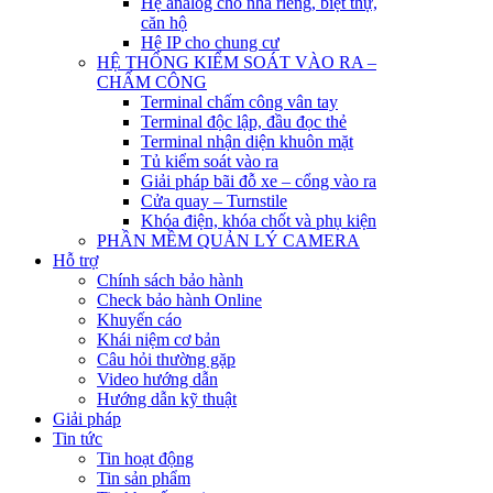
Hệ analog cho nhà riêng, biệt thự,
căn hộ
Hệ IP cho chung cư
HỆ THỐNG KIỂM SOÁT VÀO RA –
CHẤM CÔNG
Terminal chấm công vân tay
Terminal độc lập, đầu đọc thẻ
Terminal nhận diện khuôn mặt
Tủ kiểm soát vào ra
Giải pháp bãi đỗ xe – cổng vào ra
Cửa quay – Turnstile
Khóa điện, khóa chốt và phụ kiện
PHẦN MỀM QUẢN LÝ CAMERA
Hỗ trợ
Chính sách bảo hành
Check bảo hành Online
Khuyến cáo
Khái niệm cơ bản
Câu hỏi thường gặp
Video hướng dẫn
Hướng dẫn kỹ thuật
Giải pháp
Tin tức
Tin hoạt động
Tin sản phẩm