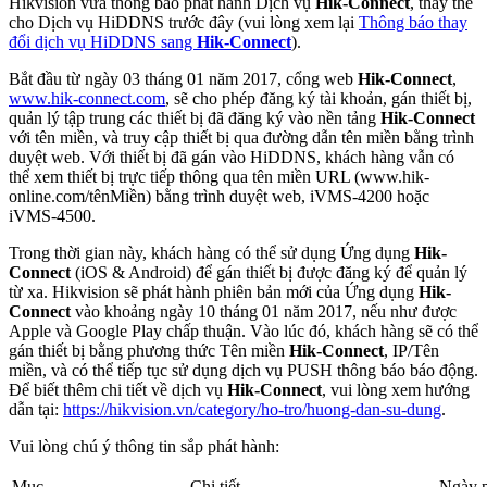
Hikvision vừa thông báo phát hành Dịch vụ
Hik-Connect
, thay thế
cho Dịch vụ HiDDNS trước đây (vui lòng xem lại
Thông báo thay
đổi dịch vụ HiDDNS sang
Hik-Connect
).
Bắt đầu từ ngày 03 tháng 01 năm 2017, cổng web
Hik-Connect
,
www.hik-connect.com
, sẽ cho phép đăng ký tài khoản, gán thiết bị,
quản lý tập trung các thiết bị đã đăng ký vào nền tảng
Hik-Connect
với tên miền, và truy cập thiết bị qua đường dẫn tên miền bằng trình
duyệt web. Với thiết bị đã gán vào HiDDNS, khách hàng vẫn có
thể xem thiết bị trực tiếp thông qua tên miền URL (www.hik-
online.com/tênMiền) bằng trình duyệt web, iVMS-4200 hoặc
iVMS-4500.
Trong thời gian này, khách hàng có thể sử dụng Ứng dụng
Hik-
Connect
(iOS & Android) để gán thiết bị được đăng ký để quản lý
từ xa. Hikvision sẽ phát hành phiên bản mới của Ứng dụng
Hik-
Connect
vào khoảng ngày 10 tháng 01 năm 2017, nếu như được
Apple và Google Play chấp thuận. Vào lúc đó, khách hàng sẽ có thể
gán thiết bị bằng phương thức Tên miền
Hik-Connect
, IP/Tên
miền, và có thể tiếp tục sử dụng dịch vụ PUSH thông báo báo động.
Để biết thêm chi tiết về dịch vụ
Hik-Connect
, vui lòng xem hướng
dẫn tại:
https://hikvision.vn/category/ho-tro/huong-dan-su-dung
.
Vui lòng chú ý thông tin sắp phát hành:
Mục
Chi tiết
Ngày p