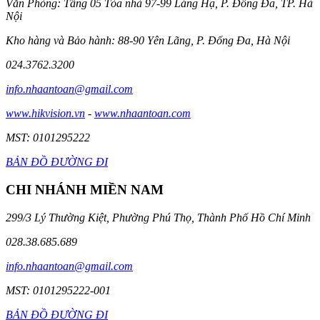
Văn Phòng: Tầng 05 Tòa nhà 97-99 Láng Hạ, P. Đống Đa, TP. Hà
Nội
Kho hàng và Bảo hành: 88-90 Yên Lãng, P. Đống Đa, Hà Nội
024.3762.3200
info.nhaantoan@gmail.com
www.hikvision.vn
-
www.nhaantoan.com
MST: 0101295222
BẢN ĐỒ ĐƯỜNG ĐI
CHI NHÁNH MIỀN NAM
299/3 Lý Thường Kiệt, Phường Phú Thọ, Thành Phố Hồ Chí Minh
028.38.685.689
info.nhaantoan@gmail.com
MST: 0101295222-001
BẢN ĐỒ ĐƯỜNG ĐI