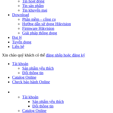
Tin hoạt động
Tin sản phẩm
Tin khuyến mại
Download
Phần mềm – công cụ
Hướng dẫn sử dụng Hikvision
Firmware Hikvision
Giải pháp thông dụng
Đại lý
Tuyển dụng
Liên hệ
Xin chào quý khách có thể
đăng nhập hoặc đăng ký
Tài khoản
Sản phẩm yêu thích
Đổi thông tin
Catalog Online
Check bảo hành Online
Tài khoản
Sản phẩm yêu thích
Đổi thông tin
Catalog Online