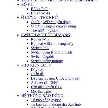
THIẾT BỊ LƯU TRỮ, ENCODER, DECODER
BỘ KIT
Bộ kit PoE
Bộ kit Wi-Fi
Ổ CỨNG – THẺ NHỚ
Ổ cứng WD chuyên dụng
Ổ cứng Seagate chuyên dụng
Thẻ nhớ hikvision
SWITCH & THIẾT BỊ MẠNG
Router Wifi
Bộ phát wifi cho thang máy
Switch PoE
Switch quản lý thông minh
Switch Gigabit
Switch thông thường
PHỤ KIỆN CCTV
Dây cáp
Chân đế
Đầu cáp quang, UTP, chống sét
Adapter (5 – 24v)
Bàn điều khiển PTZ
Mic thu tiếng
HỆ THỐNG BÁO ĐỘNG
Tủ báo động hybrid
Tủ báo động không dây AX hub