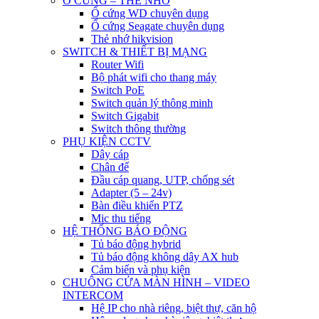
Ổ CỨNG – THẺ NHỚ
Ổ cứng WD chuyên dụng
Ổ cứng Seagate chuyên dụng
Thẻ nhớ hikvision
SWITCH & THIẾT BỊ MẠNG
Router Wifi
Bộ phát wifi cho thang máy
Switch PoE
Switch quản lý thông minh
Switch Gigabit
Switch thông thường
PHỤ KIỆN CCTV
Dây cáp
Chân đế
Đầu cáp quang, UTP, chống sét
Adapter (5 – 24v)
Bàn điều khiển PTZ
Mic thu tiếng
HỆ THỐNG BÁO ĐỘNG
Tủ báo động hybrid
Tủ báo động không dây AX hub
Cảm biến và phụ kiện
CHUÔNG CỬA MÀN HÌNH – VIDEO
INTERCOM
Hệ IP cho nhà riêng, biệt thự, căn hộ