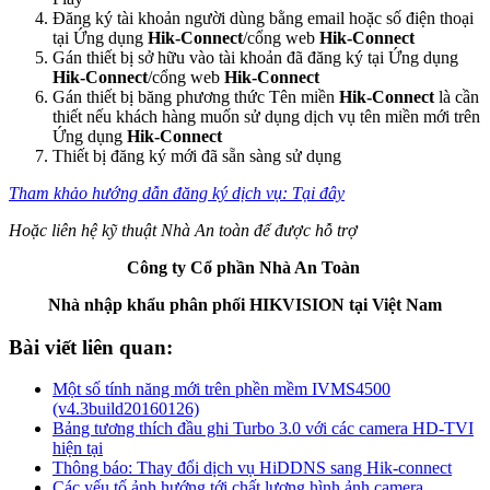
Đăng ký tài khoản người dùng bằng email hoặc số điện thoại
tại Ứng dụng
Hik-Connect
/cổng web
Hik-Connect
Gán thiết bị sở hữu vào tài khoản đã đăng ký tại Ứng dụng
Hik-Connect
/cổng web
Hik-Connect
Gán thiết bị băng phương thức Tên miền
Hik-Connect
là cần
thiết nếu khách hàng muốn sử dụng dịch vụ tên miền mới trên
Ứng dụng
Hik-Connect
Thiết bị đăng ký mới đã sẵn sàng sử dụng
Tham khảo hướng dẫn đăng ký dịch vụ: Tại đây
Hoặc liên hệ kỹ thuật Nhà An toàn để được hỗ trợ
Công ty Cổ phần Nhà An Toàn
Nhà nhập khẩu phân phối HIKVISION tại Việt Nam
Bài viết liên quan:
Một số tính năng mới trên phền mềm IVMS4500
(v4.3build20160126)
Bảng tương thích đầu ghi Turbo 3.0 với các camera HD-TVI
hiện tại
Thông báo: Thay đổi dịch vụ HiDDNS sang Hik-connect
Các yếu tố ảnh hướng tới chất lượng hình ảnh camera