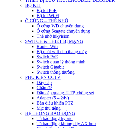
THIẾT BỊ LƯU TRỮ, ENCODER, DECODER
BỘ KIT
Bộ kit PoE
Bộ kit Wi-Fi
Ổ CỨNG – THẺ NHỚ
Ổ cứng WD chuyên dụng
Ổ cứng Seagate chuyên dụng
Thẻ nhớ hikvision
SWITCH & THIẾT BỊ MẠNG
Router Wifi
Bộ phát wifi cho thang máy
Switch PoE
Switch quản lý thông minh
Switch Gigabit
Switch thông thường
PHỤ KIỆN CCTV
Dây cáp
Chân đế
Đầu cáp quang, UTP, chống sét
Adapter (5 – 24v)
Bàn điều khiển PTZ
Mic thu tiếng
HỆ THỐNG BÁO ĐỘNG
Tủ báo động hybrid
Tủ báo động không dây AX hub