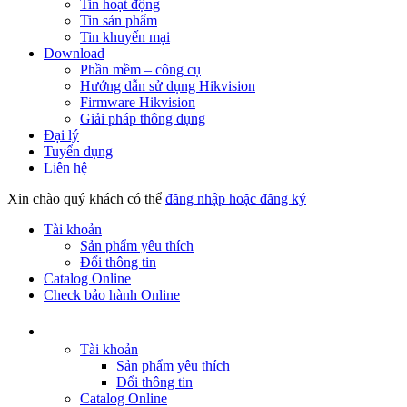
Tin hoạt động
Tin sản phẩm
Tin khuyến mại
Download
Phần mềm – công cụ
Hướng dẫn sử dụng Hikvision
Firmware Hikvision
Giải pháp thông dụng
Đại lý
Tuyển dụng
Liên hệ
Xin chào quý khách có thể
đăng nhập hoặc đăng ký
Tài khoản
Sản phẩm yêu thích
Đổi thông tin
Catalog Online
Check bảo hành Online
Tài khoản
Sản phẩm yêu thích
Đổi thông tin
Catalog Online