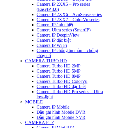
Camera IP 2XX5 – Pro series
(EasyIP 3.0)
Camera IP 2XX6 – AcuSense series
Camera IP 2XX7 – ColorVu series
Camera IP ảnh nhiệt
Camera Ultra series (SmartIP)
Camera IP DeepinView
Camera IP đặc biệt
Camera IP Wi-Fi
Camera IP chống ăn mòn – chống
cháy nổ
CAMERA TUBO HD
Camera Turbo HD 2MP
Camera Turbo HD 5MP
Camera Turbo HD 8MP
Camera Turbo HD ColorVu
Camera Turbo HD đặc biệt
Camera Turbo HD Pro series – Ultra
low-light
MOBILE
Camera IP Mobile
Đầu ghi hình Mobile DVR
Đầu ghi hình Mobile NVR
CAMERA PTZ
Camera IP Mini PTZ