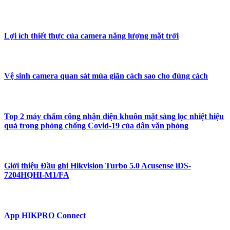
Lợi ích thiết thực của camera năng lượng mặt trời
Vệ sinh camera quan sát mùa giãn cách sao cho đúng cách
Top 2 máy chấm công nhận diện khuôn mặt sàng lọc nhiệt hiệu
quả trong phòng chống Covid-19 của dân văn phòng
Giới thiệu Đầu ghi Hikvision Turbo 5.0 Acusense iDS-
7204HQHI-M1/FA
App HIKPRO Connect