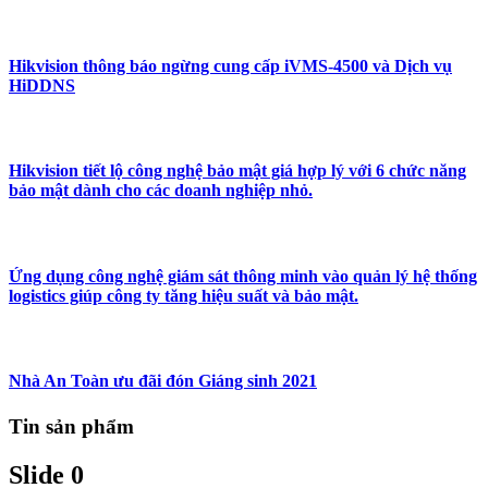
Hikvision thông báo ngừng cung cấp iVMS-4500 và Dịch vụ
HiDDNS
Hikvision tiết lộ công nghệ bảo mật giá hợp lý với 6 chức năng
bảo mật dành cho các doanh nghiệp nhỏ.
Ứng dụng công nghệ giám sát thông minh vào quản lý hệ thống
logistics giúp công ty tăng hiệu suất và bảo mật.
Nhà An Toàn ưu đãi đón Giáng sinh 2021
Tin sản phẩm
Slide 0