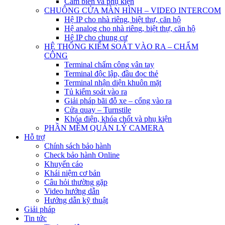
Cảm biến và phụ kiện
CHUÔNG CỬA MÀN HÌNH – VIDEO INTERCOM
Hệ IP cho nhà riêng, biệt thự, căn hộ
Hệ analog cho nhà riêng, biệt thự, căn hộ
Hệ IP cho chung cư
HỆ THỐNG KIỂM SOÁT VÀO RA – CHẤM
CÔNG
Terminal chấm công vân tay
Terminal độc lập, đầu đọc thẻ
Terminal nhận diện khuôn mặt
Tủ kiểm soát vào ra
Giải pháp bãi đỗ xe – cổng vào ra
Cửa quay – Turnstile
Khóa điện, khóa chốt và phụ kiện
PHẦN MỀM QUẢN LÝ CAMERA
Hỗ trợ
Chính sách bảo hành
Check bảo hành Online
Khuyến cáo
Khái niệm cơ bản
Câu hỏi thường gặp
Video hướng dẫn
Hướng dẫn kỹ thuật
Giải pháp
Tin tức