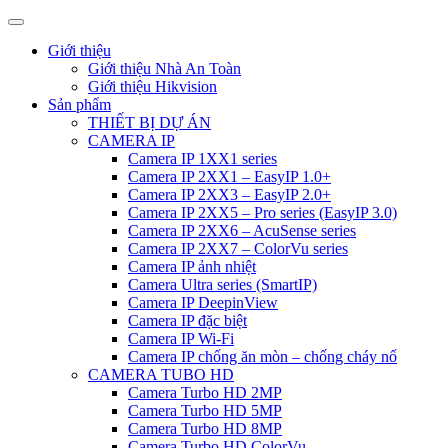
Giới thiệu
Giới thiệu Nhà An Toàn
Giới thiệu Hikvision
Sản phẩm
THIẾT BỊ DỰ ÁN
CAMERA IP
Camera IP 1XX1 series
Camera IP 2XX1 – EasyIP 1.0+
Camera IP 2XX3 – EasyIP 2.0+
Camera IP 2XX5 – Pro series (EasyIP 3.0)
Camera IP 2XX6 – AcuSense series
Camera IP 2XX7 – ColorVu series
Camera IP ảnh nhiệt
Camera Ultra series (SmartIP)
Camera IP DeepinView
Camera IP đặc biệt
Camera IP Wi-Fi
Camera IP chống ăn mòn – chống cháy nổ
CAMERA TUBO HD
Camera Turbo HD 2MP
Camera Turbo HD 5MP
Camera Turbo HD 8MP
Camera Turbo HD ColorVu