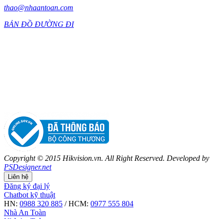
thao@nhaantoan.com
BẢN ĐỒ ĐƯỜNG ĐI
Copyright © 2015 Hikvision.vn. All Right Reserved. Developed by
PSDesigner.net
Liên hệ
Đăng ký đại lý
Chatbot kỹ thuật
HN:
0988 320 885
/ HCM:
0977 555 804
Nhà An Toàn