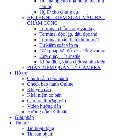
Hệ analog cho nhà riêng, biệt thự,
căn hộ
Hệ IP cho chung cư
HỆ THỐNG KIỂM SOÁT VÀO RA –
CHẤM CÔNG
Terminal chấm công vân tay
Terminal độc lập, đầu đọc thẻ
Terminal nhận diện khuôn mặt
Tủ kiểm soát vào ra
Giải pháp bãi đỗ xe – cổng vào ra
Cửa quay – Turnstile
Khóa điện, khóa chốt và phụ kiện
PHẦN MỀM QUẢN LÝ CAMERA
Hỗ trợ
Chính sách bảo hành
Check bảo hành Online
Khuyến cáo
Khái niệm cơ bản
Câu hỏi thường gặp
Video hướng dẫn
Hướng dẫn kỹ thuật
Giải pháp
Tin tức
Tin hoạt động
Tin sản phẩm