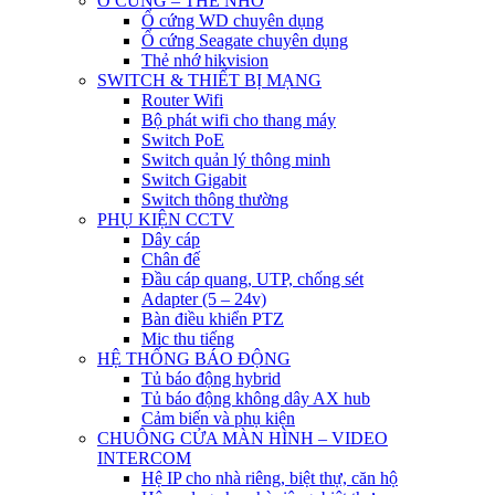
Ổ CỨNG – THẺ NHỚ
Ổ cứng WD chuyên dụng
Ổ cứng Seagate chuyên dụng
Thẻ nhớ hikvision
SWITCH & THIẾT BỊ MẠNG
Router Wifi
Bộ phát wifi cho thang máy
Switch PoE
Switch quản lý thông minh
Switch Gigabit
Switch thông thường
PHỤ KIỆN CCTV
Dây cáp
Chân đế
Đầu cáp quang, UTP, chống sét
Adapter (5 – 24v)
Bàn điều khiển PTZ
Mic thu tiếng
HỆ THỐNG BÁO ĐỘNG
Tủ báo động hybrid
Tủ báo động không dây AX hub
Cảm biến và phụ kiện
CHUÔNG CỬA MÀN HÌNH – VIDEO
INTERCOM
Hệ IP cho nhà riêng, biệt thự, căn hộ