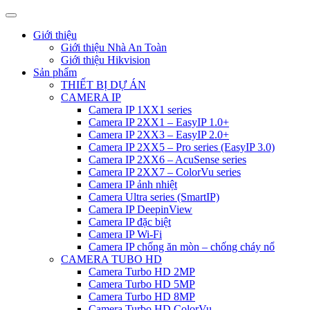
Giới thiệu
Giới thiệu Nhà An Toàn
Giới thiệu Hikvision
Sản phẩm
THIẾT BỊ DỰ ÁN
CAMERA IP
Camera IP 1XX1 series
Camera IP 2XX1 – EasyIP 1.0+
Camera IP 2XX3 – EasyIP 2.0+
Camera IP 2XX5 – Pro series (EasyIP 3.0)
Camera IP 2XX6 – AcuSense series
Camera IP 2XX7 – ColorVu series
Camera IP ảnh nhiệt
Camera Ultra series (SmartIP)
Camera IP DeepinView
Camera IP đặc biệt
Camera IP Wi-Fi
Camera IP chống ăn mòn – chống cháy nổ
CAMERA TUBO HD
Camera Turbo HD 2MP
Camera Turbo HD 5MP
Camera Turbo HD 8MP
Camera Turbo HD ColorVu