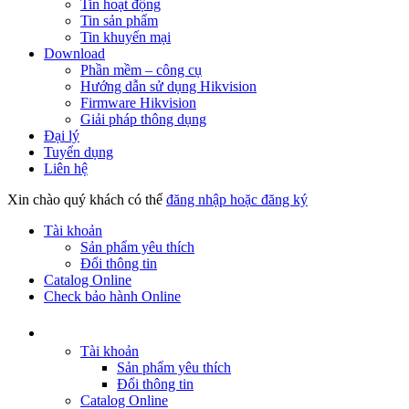
Tin hoạt động
Tin sản phẩm
Tin khuyến mại
Download
Phần mềm – công cụ
Hướng dẫn sử dụng Hikvision
Firmware Hikvision
Giải pháp thông dụng
Đại lý
Tuyển dụng
Liên hệ
Xin chào quý khách có thể
đăng nhập hoặc đăng ký
Tài khoản
Sản phẩm yêu thích
Đổi thông tin
Catalog Online
Check bảo hành Online
Tài khoản
Sản phẩm yêu thích
Đổi thông tin
Catalog Online