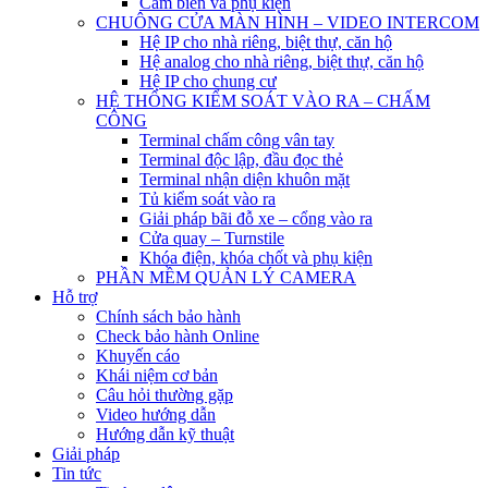
Cảm biến và phụ kiện
CHUÔNG CỬA MÀN HÌNH – VIDEO INTERCOM
Hệ IP cho nhà riêng, biệt thự, căn hộ
Hệ analog cho nhà riêng, biệt thự, căn hộ
Hệ IP cho chung cư
HỆ THỐNG KIỂM SOÁT VÀO RA – CHẤM
CÔNG
Terminal chấm công vân tay
Terminal độc lập, đầu đọc thẻ
Terminal nhận diện khuôn mặt
Tủ kiểm soát vào ra
Giải pháp bãi đỗ xe – cổng vào ra
Cửa quay – Turnstile
Khóa điện, khóa chốt và phụ kiện
PHẦN MỀM QUẢN LÝ CAMERA
Hỗ trợ
Chính sách bảo hành
Check bảo hành Online
Khuyến cáo
Khái niệm cơ bản
Câu hỏi thường gặp
Video hướng dẫn
Hướng dẫn kỹ thuật
Giải pháp
Tin tức