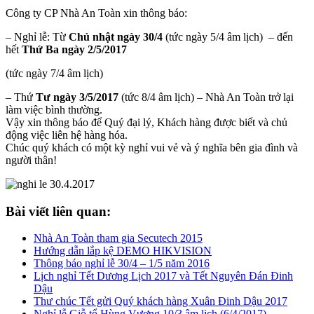
Công ty CP Nhà An Toàn xin thông báo:
– Nghỉ lễ: Từ
Chủ nhật ngày 30/4
(tức ngày 5/4 âm lịch) – đến
hết
Thứ Ba ngày 2/5/2017
(tức ngày 7/4 âm lịch)
– Thứ
Tư ngày 3/5/2017
(tức 8/4 âm lịch) – Nhà An Toàn trở lại
làm việc bình thường.
Vậy xin thông báo để Quý đại lý, Khách hàng được biết và chủ
động việc liên hệ hàng hóa.
Chúc quý khách có một kỳ nghỉ vui vẻ và ý nghĩa bên gia đình và
người thân!
Bài viết liên quan:
Nhà An Toàn tham gia Secutech 2015
Hướng dẫn lắp kệ DEMO HIKVISION
Thông báo nghỉ lễ 30/4 – 1/5 năm 2016
Lịch nghỉ Tết Dương Lịch 2017 và Tết Nguyên Đán Đinh
Dậu
Thư chúc Tết gửi Quý khách hàng Xuân Đinh Dậu 2017
Nghỉ lễ Giỗ tổ Hùng Vương 10/3 âm lịch (6/4/2017)