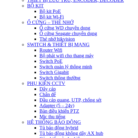
THIẾT BỊ LƯU TRỮ, ENCODER, DECODER
BỘ KIT
Bộ kit PoE
Bộ kit Wi-Fi
Ổ CỨNG – THẺ NHỚ
Ổ cứng WD chuyên dụng
Ổ cứng Seagate chuyên dụng
Thẻ nhớ hikvision
SWITCH & THIẾT BỊ MẠNG
Router Wifi
Bộ phát wifi cho thang máy
Switch PoE
Switch quản lý thông minh
Switch Gigabit
Switch thông thường
PHỤ KIỆN CCTV
Dây cáp
Chân đế
Đầu cáp quang, UTP, chống sét
Adapter (5 – 24v)
Bàn điều khiển PTZ
Mic thu tiếng
HỆ THỐNG BÁO ĐỘNG
Tủ báo động hybrid
Tủ báo động không dây AX hub