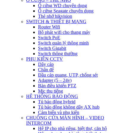
Ổ CỨNG – THẺ NHỚ
Ổ cứng WD chuyên dụng
Ổ cứng Seagate chuyên dụng
Thẻ nhớ hikvision
SWITCH & THIẾT BỊ MẠNG
Router Wifi
Bộ phát wifi cho thang máy
Switch PoE
Switch quản lý thông minh
Switch Gigabit
Switch thông thường
PHỤ KIỆN CCTV
Dây cáp
Chân đế
Đầu cáp quang, UTP, chống sét
Adapter (5 – 24v)
Bàn điều khiển PTZ
Mic thu tiếng
HỆ THỐNG BÁO ĐỘNG
Tủ báo động hybrid
Tủ báo động không dây AX hub
Cảm biến và phụ kiện
CHUÔNG CỬA MÀN HÌNH – VIDEO
INTERCOM
Hệ IP cho nhà riêng, biệt thự, căn hộ