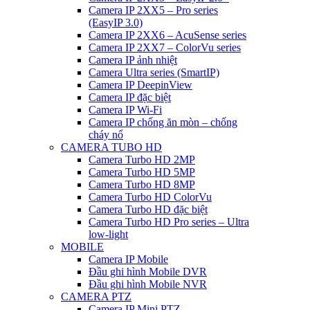
Camera IP 2XX5 – Pro series
(EasyIP 3.0)
Camera IP 2XX6 – AcuSense series
Camera IP 2XX7 – ColorVu series
Camera IP ảnh nhiệt
Camera Ultra series (SmartIP)
Camera IP DeepinView
Camera IP đặc biệt
Camera IP Wi-Fi
Camera IP chống ăn mòn – chống
cháy nổ
CAMERA TUBO HD
Camera Turbo HD 2MP
Camera Turbo HD 5MP
Camera Turbo HD 8MP
Camera Turbo HD ColorVu
Camera Turbo HD đặc biệt
Camera Turbo HD Pro series – Ultra
low-light
MOBILE
Camera IP Mobile
Đầu ghi hình Mobile DVR
Đầu ghi hình Mobile NVR
CAMERA PTZ
Camera IP Mini PTZ