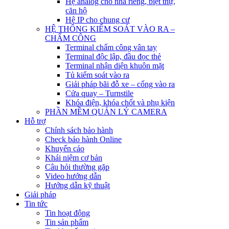
Hệ analog cho nhà riêng, biệt thự,
căn hộ
Hệ IP cho chung cư
HỆ THỐNG KIỂM SOÁT VÀO RA –
CHẤM CÔNG
Terminal chấm công vân tay
Terminal độc lập, đầu đọc thẻ
Terminal nhận diện khuôn mặt
Tủ kiểm soát vào ra
Giải pháp bãi đỗ xe – cổng vào ra
Cửa quay – Turnstile
Khóa điện, khóa chốt và phụ kiện
PHẦN MỀM QUẢN LÝ CAMERA
Hỗ trợ
Chính sách bảo hành
Check bảo hành Online
Khuyến cáo
Khái niệm cơ bản
Câu hỏi thường gặp
Video hướng dẫn
Hướng dẫn kỹ thuật
Giải pháp
Tin tức
Tin hoạt động
Tin sản phẩm