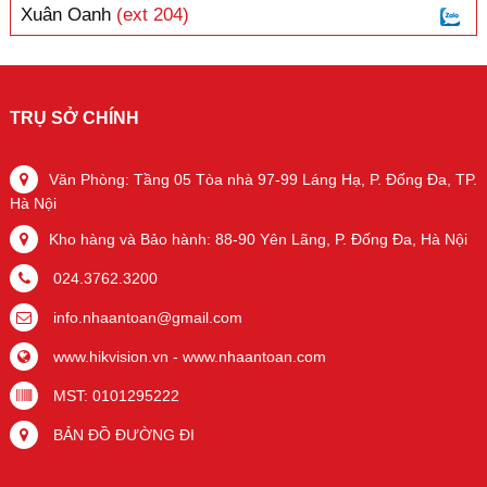
Xuân Oanh
(ext 204)
TRỤ SỞ CHÍNH
Văn Phòng: Tầng 05 Tòa nhà 97-99 Láng Hạ, P. Đống Đa, TP.
Hà Nội
Kho hàng và Bảo hành: 88-90 Yên Lãng, P. Đống Đa, Hà Nội
024.3762.3200
info.nhaantoan@gmail.com
www.hikvision.vn
-
www.nhaantoan.com
MST: 0101295222
BẢN ĐỒ ĐƯỜNG ĐI