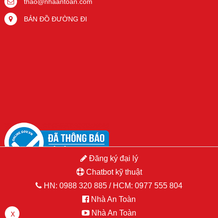
thao@nhaantoan.com
BẢN ĐỒ ĐƯỜNG ĐI
Đăng ký đại lý
Chatbot kỹ thuật
HN:
0988 320 885
/ HCM:
0977 555 804
Nhà An Toàn
Copyright © 2015 Hikvision.vn. All Right Reserved. Developed by
Nhà An Toàn
PSDesigner.net
X