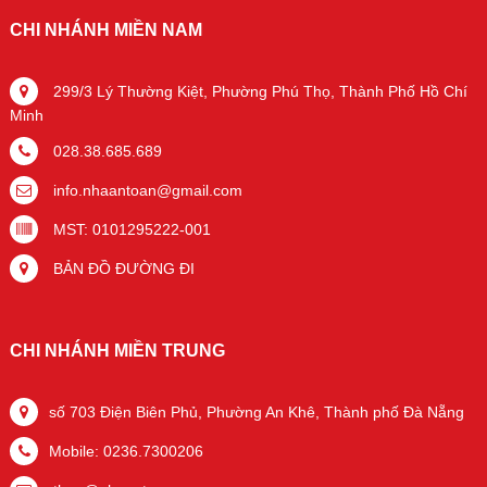
CHI NHÁNH MIỀN NAM
299/3 Lý Thường Kiệt, Phường Phú Thọ, Thành Phố Hồ Chí
Minh
028.38.685.689
info.nhaantoan@gmail.com
MST: 0101295222-001
BẢN ĐỒ ĐƯỜNG ĐI
CHI NHÁNH MIỀN TRUNG
số 703 Điện Biên Phủ, Phường An Khê, Thành phố Đà Nẵng
Mobile: 0236.7300206