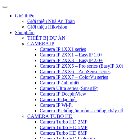
Giới thiệu
Giới thiệu Nhà An Toàn
Giới thiệu Hikvision
Sản phẩm
THIẾT BỊ DỰ ÁN
CAMERA IP
Camera IP 1XX1 series
Camera IP 2XX1 – EasyIP 1.0+
Camera IP 2XX3 – EasyIP 2.0+
Camera IP 2XX5 – Pro series (EasyIP 3.0)
Camera IP 2XX6 – AcuSense series
Camera IP 2XX7 – ColorVu series
Camera IP ảnh nhiệt
Camera Ultra series (SmartIP)
Camera IP DeepinView
Camera IP đặc biệt
Camera IP Wi-Fi
Camera IP chống ăn mòn – chống cháy nổ
CAMERA TUBO HD
Camera Turbo HD 2MP
Camera Turbo HD 5MP
Camera Turbo HD 8MP
Camera Turbo HD ColorVu