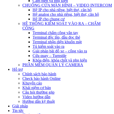
Cảm biến và phụ kiện
CHUÔNG CỬA MÀN HÌNH – VIDEO INTERCOM
Hệ IP cho nhà riêng, biệt thự, căn hộ
Hệ analog cho nhà riêng, biệt thự, căn hộ
Hệ IP cho chung cư
HỆ THỐNG KIỂM SOÁT VÀO RA – CHẤM
CÔNG
Terminal chấm công vân tay
Terminal độc lập, đầu đọc thẻ
Terminal nhận diện khuôn mặt
Tủ kiểm soát vào ra
Giải pháp bãi đỗ xe – cổng vào ra
Cửa quay – Turnstile
Khóa điện, khóa chốt và phụ kiện
PHẦN MỀM QUẢN LÝ CAMERA
Hỗ trợ
Chính sách bảo hành
Check bảo hành Online
Khuyến cáo
Khái niệm cơ bản
Câu hỏi thường gặp
Video hướng dẫn
Hướng dẫn kỹ thuật
Giải pháp
Tin tức