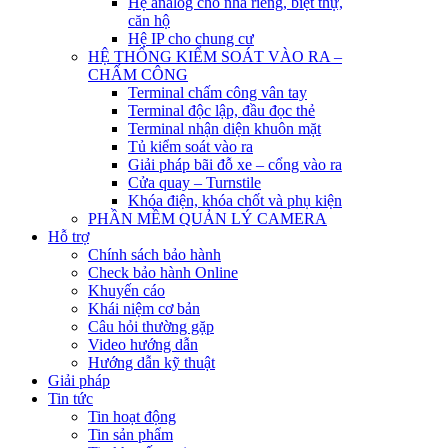
Hệ analog cho nhà riêng, biệt thự,
căn hộ
Hệ IP cho chung cư
HỆ THỐNG KIỂM SOÁT VÀO RA –
CHẤM CÔNG
Terminal chấm công vân tay
Terminal độc lập, đầu đọc thẻ
Terminal nhận diện khuôn mặt
Tủ kiểm soát vào ra
Giải pháp bãi đỗ xe – cổng vào ra
Cửa quay – Turnstile
Khóa điện, khóa chốt và phụ kiện
PHẦN MỀM QUẢN LÝ CAMERA
Hỗ trợ
Chính sách bảo hành
Check bảo hành Online
Khuyến cáo
Khái niệm cơ bản
Câu hỏi thường gặp
Video hướng dẫn
Hướng dẫn kỹ thuật
Giải pháp
Tin tức
Tin hoạt động
Tin sản phẩm