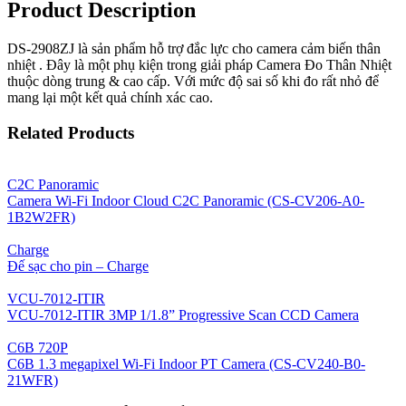
Product Description
DS-2908ZJ là sản phẩm hỗ trợ đắc lực cho camera cảm biến thân
nhiệt . Đây là một phụ kiện trong giải pháp Camera Đo Thân Nhiệt
thuộc dòng trung & cao cấp. Với mức độ sai số khi đo rất nhỏ để
mang lại một kết quả chính xác cao.
Related Products
C2C Panoramic
Camera Wi-Fi Indoor Cloud C2C Panoramic (CS-CV206-A0-
1B2W2FR)
Charge
Đế sạc cho pin – Charge
VCU-7012-ITIR
VCU-7012-ITIR 3MP 1/1.8” Progressive Scan CCD Camera
C6B 720P
C6B 1.3 megapixel Wi-Fi Indoor PT Camera (CS-CV240-B0-
21WFR)