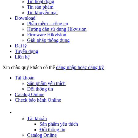
Tin hoạt động
Tin sản phẩm
Tin khuyến mại
Download
Phần mềm – công cụ
Hướng dẫn sử dụng Hikvision
Firmware Hikvision
Giải pháp thông dụng
Đại lý
Tuyển dụng
Liên hệ
Xin chào quý khách có thể
đăng nhập hoặc đăng ký
Tài khoản
Sản phẩm yêu thích
Đổi thông tin
Catalog Online
Check bảo hành Online
Tài khoản
Sản phẩm yêu thích
Đổi thông tin
Catalog Online