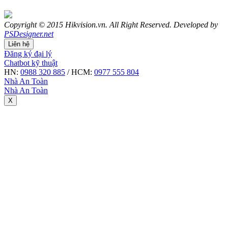
Copyright © 2015 Hikvision.vn. All Right Reserved. Developed by
PSDesigner.net
Liên hệ
Đăng ký đại lý
Chatbot kỹ thuật
HN:
0988 320 885
/ HCM:
0977 555 804
Nhà An Toàn
Nhà An Toàn
X