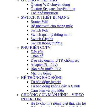
Ổ CỨNG – THẺ NHỚ
Ổ cứng WD chuyên dụng
Ổ cứng Seagate chuyên dụng
Thẻ nhớ hikvision
SWITCH & THIẾT BỊ MẠNG
Router Wifi
Bộ phát wifi cho thang máy
Switch PoE
Switch quản lý thông minh
Switch Gigabit
Switch thông thường
PHỤ KIỆN CCTV
Dây cáp
Chân đế
Đầu cáp quang, UTP, chống sét
Adapter (5 – 24v)
Bàn điều khiển PTZ
Mic thu tiếng
HỆ THỐNG BÁO ĐỘNG
Tủ báo động hybrid
Tủ báo động không dây AX hub
Cảm biến và phụ kiện
CHUÔNG CỬA MÀN HÌNH – VIDEO
INTERCOM
Hệ IP cho nhà riêng, biệt thự, căn hộ