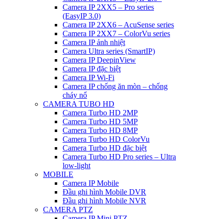
Camera IP 2XX5 – Pro series
(EasyIP 3.0)
Camera IP 2XX6 – AcuSense series
Camera IP 2XX7 – ColorVu series
Camera IP ảnh nhiệt
Camera Ultra series (SmartIP)
Camera IP DeepinView
Camera IP đặc biệt
Camera IP Wi-Fi
Camera IP chống ăn mòn – chống
cháy nổ
CAMERA TUBO HD
Camera Turbo HD 2MP
Camera Turbo HD 5MP
Camera Turbo HD 8MP
Camera Turbo HD ColorVu
Camera Turbo HD đặc biệt
Camera Turbo HD Pro series – Ultra
low-light
MOBILE
Camera IP Mobile
Đầu ghi hình Mobile DVR
Đầu ghi hình Mobile NVR
CAMERA PTZ
Camera IP Mini PTZ