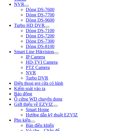
NVR
Dòng DS-7600
Dòng DS-7700
Dòng DS-9600
Turbo HD DVR
Dòng DS-7100
Dòng DS-7200
Dòng DS-7300
Dòng DS-8100
Smart Line Hikvision
IP Camera
HD-TVI Camera
PTZ Camera
NVR
Turbo DVR
Điện thoại gọi cửa có hình
Kiểm soát vào ra
Báo động
Ổ cứng WD chuyên dụng
Giới thiệu về EZVIZ
Smart Home
Hướng dẫn kỹ thuật EZVIZ
Phụ kiện
Bàn điều khiển
Vỏ che – Chân đế