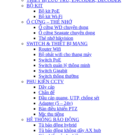
THIẾT BỊ LƯU TRỮ, ENCODER, DECODER
BỘ KIT
Bộ kit PoE
Bộ kit Wi-Fi
Ổ CỨNG – THẺ NHỚ
Ổ cứng WD chuyên dụng
Ổ cứng Seagate chuyên dụng
Thẻ nhớ hikvision
SWITCH & THIẾT BỊ MẠNG
Router Wifi
Bộ phát wifi cho thang máy
Switch PoE
Switch quản lý thông minh
Switch Gigabit
Switch thông thường
PHỤ KIỆN CCTV
Dây cáp
Chân đế
Đầu cáp quang, UTP, chống sét
Adapter (5 – 24v)
Bàn điều khiển PTZ
Mic thu tiếng
HỆ THỐNG BÁO ĐỘNG
Tủ báo động hybrid
Tủ báo động không dây AX hub