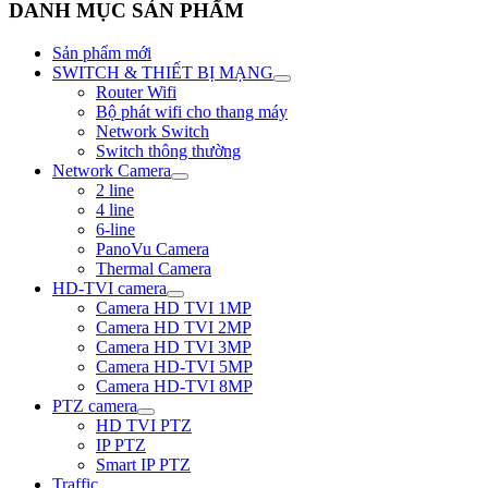
DANH MỤC SẢN PHẨM
Sản phẩm mới
SWITCH & THIẾT BỊ MẠNG
Router Wifi
Bộ phát wifi cho thang máy
Network Switch
Switch thông thường
Network Camera
2 line
4 line
6-line
PanoVu Camera
Thermal Camera
HD-TVI camera
Camera HD TVI 1MP
Camera HD TVI 2MP
Camera HD TVI 3MP
Camera HD-TVI 5MP
Camera HD-TVI 8MP
PTZ camera
HD TVI PTZ
IP PTZ
Smart IP PTZ
Traffic