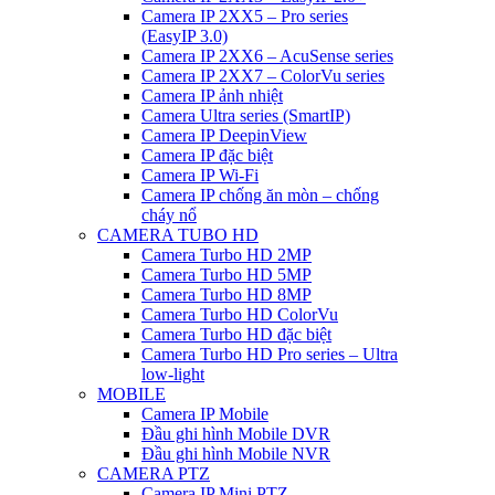
Camera IP 2XX5 – Pro series
(EasyIP 3.0)
Camera IP 2XX6 – AcuSense series
Camera IP 2XX7 – ColorVu series
Camera IP ảnh nhiệt
Camera Ultra series (SmartIP)
Camera IP DeepinView
Camera IP đặc biệt
Camera IP Wi-Fi
Camera IP chống ăn mòn – chống
cháy nổ
CAMERA TUBO HD
Camera Turbo HD 2MP
Camera Turbo HD 5MP
Camera Turbo HD 8MP
Camera Turbo HD ColorVu
Camera Turbo HD đặc biệt
Camera Turbo HD Pro series – Ultra
low-light
MOBILE
Camera IP Mobile
Đầu ghi hình Mobile DVR
Đầu ghi hình Mobile NVR
CAMERA PTZ
Camera IP Mini PTZ