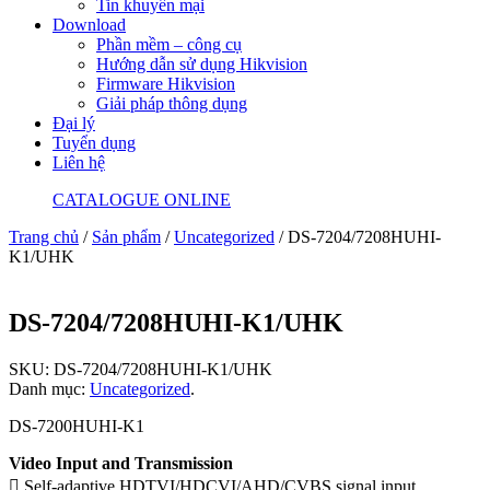
Tin khuyến mại
Download
Phần mềm – công cụ
Hướng dẫn sử dụng Hikvision
Firmware Hikvision
Giải pháp thông dụng
Đại lý
Tuyển dụng
Liên hệ
CATALOGUE ONLINE
Trang chủ
/
Sản phẩm
/
Uncategorized
/ DS-7204/7208HUHI-
K1/UHK
DS-7204/7208HUHI-K1/UHK
SKU:
DS-7204/7208HUHI-K1/UHK
Danh mục:
Uncategorized
.
DS-7200HUHI-K1
Video Input and Transmission
 Self-adaptive HDTVI/HDCVI/AHD/CVBS signal input