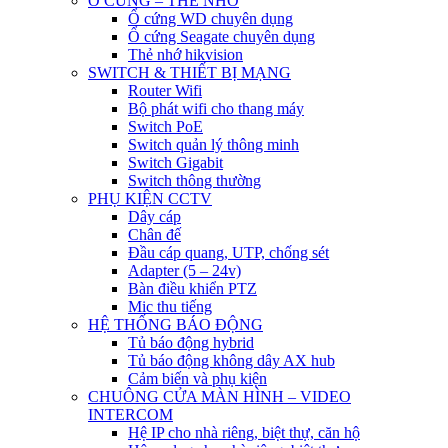
Ổ CỨNG – THẺ NHỚ
Ổ cứng WD chuyên dụng
Ổ cứng Seagate chuyên dụng
Thẻ nhớ hikvision
SWITCH & THIẾT BỊ MẠNG
Router Wifi
Bộ phát wifi cho thang máy
Switch PoE
Switch quản lý thông minh
Switch Gigabit
Switch thông thường
PHỤ KIỆN CCTV
Dây cáp
Chân đế
Đầu cáp quang, UTP, chống sét
Adapter (5 – 24v)
Bàn điều khiển PTZ
Mic thu tiếng
HỆ THỐNG BÁO ĐỘNG
Tủ báo động hybrid
Tủ báo động không dây AX hub
Cảm biến và phụ kiện
CHUÔNG CỬA MÀN HÌNH – VIDEO
INTERCOM
Hệ IP cho nhà riêng, biệt thự, căn hộ