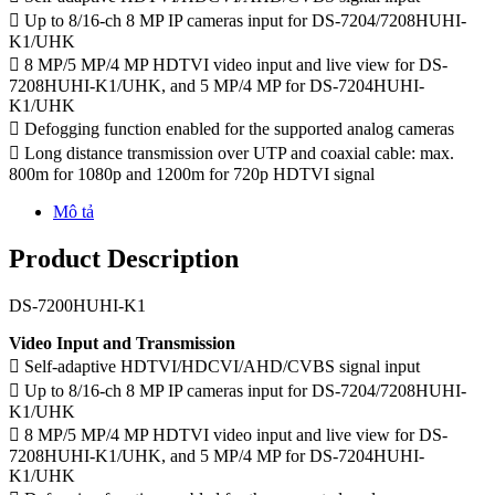
 Up to 8/16-ch 8 MP IP cameras input for DS-7204/7208HUHI-
K1/UHK
 8 MP/5 MP/4 MP HDTVI video input and live view for DS-
7208HUHI-K1/UHK, and 5 MP/4 MP for DS-7204HUHI-
K1/UHK
 Defogging function enabled for the supported analog cameras
 Long distance transmission over UTP and coaxial cable: max.
800m for 1080p and 1200m for 720p HDTVI signal
Mô tả
Product Description
DS-7200HUHI-K1
Video Input and Transmission
 Self-adaptive HDTVI/HDCVI/AHD/CVBS signal input
 Up to 8/16-ch 8 MP IP cameras input for DS-7204/7208HUHI-
K1/UHK
 8 MP/5 MP/4 MP HDTVI video input and live view for DS-
7208HUHI-K1/UHK, and 5 MP/4 MP for DS-7204HUHI-
K1/UHK