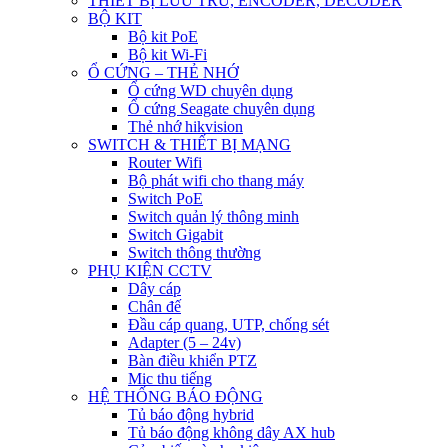
THIẾT BỊ LƯU TRỮ, ENCODER, DECODER
BỘ KIT
Bộ kit PoE
Bộ kit Wi-Fi
Ổ CỨNG – THẺ NHỚ
Ổ cứng WD chuyên dụng
Ổ cứng Seagate chuyên dụng
Thẻ nhớ hikvision
SWITCH & THIẾT BỊ MẠNG
Router Wifi
Bộ phát wifi cho thang máy
Switch PoE
Switch quản lý thông minh
Switch Gigabit
Switch thông thường
PHỤ KIỆN CCTV
Dây cáp
Chân đế
Đầu cáp quang, UTP, chống sét
Adapter (5 – 24v)
Bàn điều khiển PTZ
Mic thu tiếng
HỆ THỐNG BÁO ĐỘNG
Tủ báo động hybrid
Tủ báo động không dây AX hub