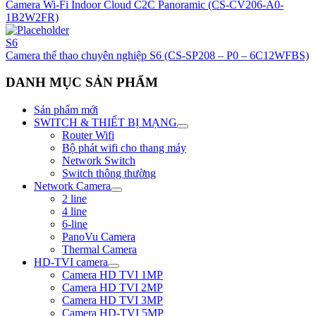
Camera Wi-Fi Indoor Cloud C2C Panoramic (CS-CV206-A0-
1B2W2FR)
S6
Camera thể thao chuyên nghiệp S6 (CS-SP208 – P0 – 6C12WFBS)
DANH MỤC SẢN PHẨM
Sản phẩm mới
SWITCH & THIẾT BỊ MẠNG
Router Wifi
Bộ phát wifi cho thang máy
Network Switch
Switch thông thường
Network Camera
2 line
4 line
6-line
PanoVu Camera
Thermal Camera
HD-TVI camera
Camera HD TVI 1MP
Camera HD TVI 2MP
Camera HD TVI 3MP
Camera HD-TVI 5MP