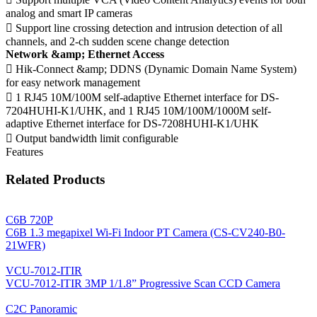
analog and smart IP cameras
 Support line crossing detection and intrusion detection of all
channels, and 2-ch sudden scene change detection
Network &amp; Ethernet Access
 Hik-Connect &amp; DDNS (Dynamic Domain Name System)
for easy network management
 1 RJ45 10M/100M self-adaptive Ethernet interface for DS-
7204HUHI-K1/UHK, and 1 RJ45 10M/100M/1000M self-
adaptive Ethernet interface for DS-7208HUHI-K1/UHK
 Output bandwidth limit configurable
Features
Related Products
C6B 720P
C6B 1.3 megapixel Wi-Fi Indoor PT Camera (CS-CV240-B0-
21WFR)
VCU-7012-ITIR
VCU-7012-ITIR 3MP 1/1.8” Progressive Scan CCD Camera
C2C Panoramic