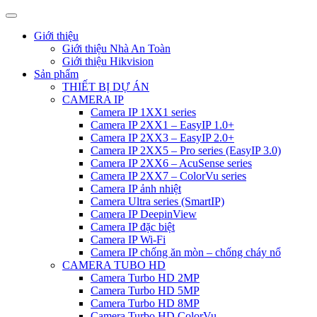
Giới thiệu
Giới thiệu Nhà An Toàn
Giới thiệu Hikvision
Sản phẩm
THIẾT BỊ DỰ ÁN
CAMERA IP
Camera IP 1XX1 series
Camera IP 2XX1 – EasyIP 1.0+
Camera IP 2XX3 – EasyIP 2.0+
Camera IP 2XX5 – Pro series (EasyIP 3.0)
Camera IP 2XX6 – AcuSense series
Camera IP 2XX7 – ColorVu series
Camera IP ảnh nhiệt
Camera Ultra series (SmartIP)
Camera IP DeepinView
Camera IP đặc biệt
Camera IP Wi-Fi
Camera IP chống ăn mòn – chống cháy nổ
CAMERA TUBO HD
Camera Turbo HD 2MP
Camera Turbo HD 5MP
Camera Turbo HD 8MP
Camera Turbo HD ColorVu