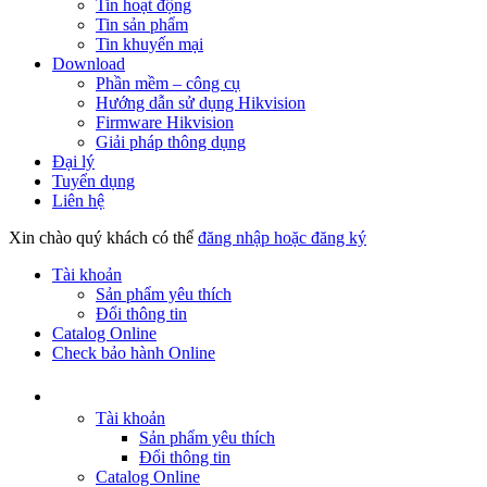
Tin hoạt động
Tin sản phẩm
Tin khuyến mại
Download
Phần mềm – công cụ
Hướng dẫn sử dụng Hikvision
Firmware Hikvision
Giải pháp thông dụng
Đại lý
Tuyển dụng
Liên hệ
Xin chào quý khách có thể
đăng nhập hoặc đăng ký
Tài khoản
Sản phẩm yêu thích
Đổi thông tin
Catalog Online
Check bảo hành Online
Tài khoản
Sản phẩm yêu thích
Đổi thông tin
Catalog Online