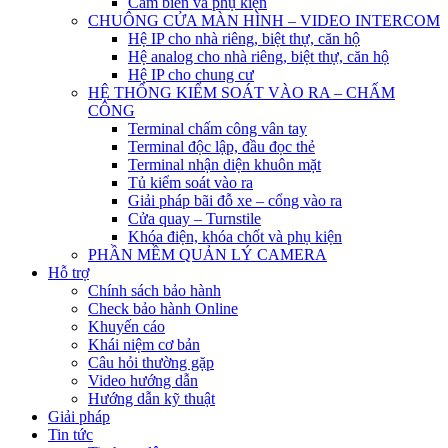
Cảm biến và phụ kiện
CHUÔNG CỬA MÀN HÌNH – VIDEO INTERCOM
Hệ IP cho nhà riêng, biệt thự, căn hộ
Hệ analog cho nhà riêng, biệt thự, căn hộ
Hệ IP cho chung cư
HỆ THỐNG KIỂM SOÁT VÀO RA – CHẤM
CÔNG
Terminal chấm công vân tay
Terminal độc lập, đầu đọc thẻ
Terminal nhận diện khuôn mặt
Tủ kiểm soát vào ra
Giải pháp bãi đỗ xe – cổng vào ra
Cửa quay – Turnstile
Khóa điện, khóa chốt và phụ kiện
PHẦN MỀM QUẢN LÝ CAMERA
Hỗ trợ
Chính sách bảo hành
Check bảo hành Online
Khuyến cáo
Khái niệm cơ bản
Câu hỏi thường gặp
Video hướng dẫn
Hướng dẫn kỹ thuật
Giải pháp
Tin tức