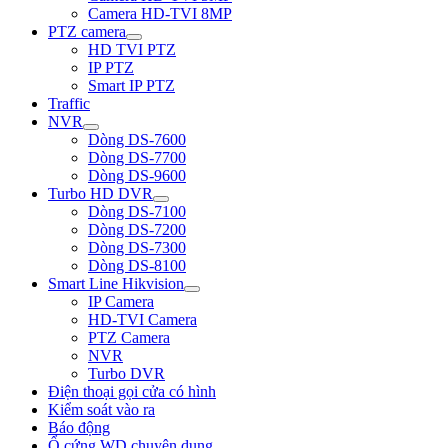
Camera HD-TVI 8MP
PTZ camera
HD TVI PTZ
IP PTZ
Smart IP PTZ
Traffic
NVR
Dòng DS-7600
Dòng DS-7700
Dòng DS-9600
Turbo HD DVR
Dòng DS-7100
Dòng DS-7200
Dòng DS-7300
Dòng DS-8100
Smart Line Hikvision
IP Camera
HD-TVI Camera
PTZ Camera
NVR
Turbo DVR
Điện thoại gọi cửa có hình
Kiểm soát vào ra
Báo động
Ổ cứng WD chuyên dụng