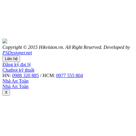
Copyright © 2015 Hikvision.vn. All Right Reserved. Developed by
PSDesigner.net
Liên hệ
Đăng ký đại lý
Chatbot kỹ thuật
HN:
0988 320 885
/ HCM:
0977 555 804
Nhà An Toàn
Nhà An Toàn
X