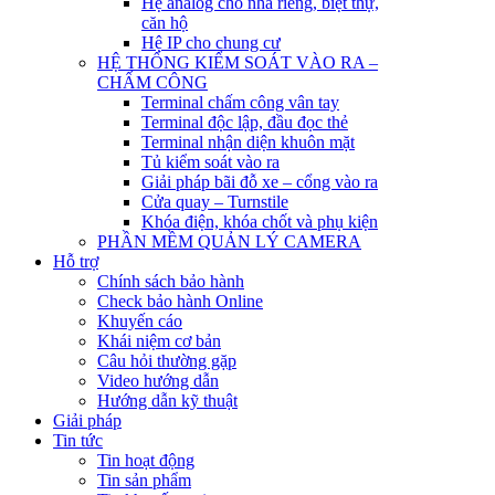
Hệ analog cho nhà riêng, biệt thự,
căn hộ
Hệ IP cho chung cư
HỆ THỐNG KIỂM SOÁT VÀO RA –
CHẤM CÔNG
Terminal chấm công vân tay
Terminal độc lập, đầu đọc thẻ
Terminal nhận diện khuôn mặt
Tủ kiểm soát vào ra
Giải pháp bãi đỗ xe – cổng vào ra
Cửa quay – Turnstile
Khóa điện, khóa chốt và phụ kiện
PHẦN MỀM QUẢN LÝ CAMERA
Hỗ trợ
Chính sách bảo hành
Check bảo hành Online
Khuyến cáo
Khái niệm cơ bản
Câu hỏi thường gặp
Video hướng dẫn
Hướng dẫn kỹ thuật
Giải pháp
Tin tức
Tin hoạt động
Tin sản phẩm