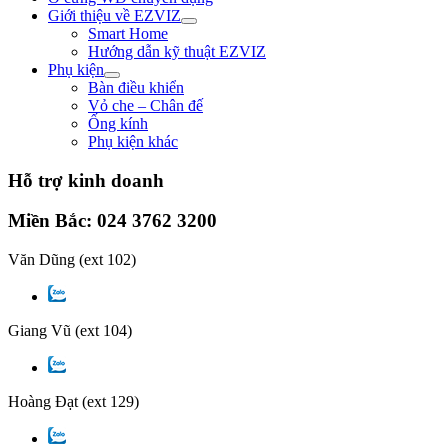
Giới thiệu về EZVIZ
Smart Home
Hướng dẫn kỹ thuật EZVIZ
Phụ kiện
Bàn điều khiển
Vỏ che – Chân đế
Ống kính
Phụ kiện khác
Hỗ trợ kinh doanh
Miền Bắc: 024 3762 3200
Văn Dũng
(ext 102)
Giang Vũ
(ext 104)
Hoàng Đạt
(ext 129)