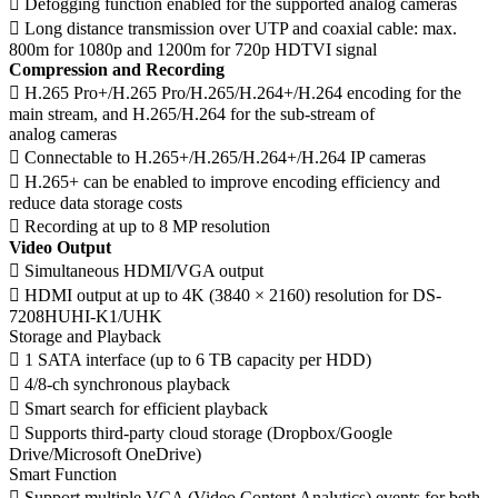
 Defogging function enabled for the supported analog cameras
 Long distance transmission over UTP and coaxial cable: max.
800m for 1080p and 1200m for 720p HDTVI signal
Compression and Recording
 H.265 Pro+/H.265 Pro/H.265/H.264+/H.264 encoding for the
main stream, and H.265/H.264 for the sub-stream of
analog cameras
 Connectable to H.265+/H.265/H.264+/H.264 IP cameras
 H.265+ can be enabled to improve encoding efficiency and
reduce data storage costs
 Recording at up to 8 MP resolution
Video Output
 Simultaneous HDMI/VGA output
 HDMI output at up to 4K (3840 × 2160) resolution for DS-
7208HUHI-K1/UHK
Storage and Playback
 1 SATA interface (up to 6 TB capacity per HDD)
 4/8-ch synchronous playback
 Smart search for efficient playback
 Supports third-party cloud storage (Dropbox/Google
Drive/Microsoft OneDrive)
Smart Function
 Support multiple VCA (Video Content Analytics) events for both