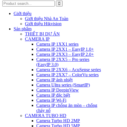
Giới thiệu
Giới thiệu Nhà An Toàn
Giới thiệu Hikvision
Sản phẩm
THIẾT BỊ DỰ ÁN
CAMERA IP
Camera IP 1XX1 series
Camera IP 2XX1 – EasyIP 1.0+
Camera IP 2XX3 – EasyIP 2.0+
Camera IP 2XX5 – Pro series
(EasyIP 3.0)
Camera IP 2XX6 – AcuSense series
Camera IP 2XX7 – ColorVu series
Camera IP ảnh nhiệt
Camera Ultra series (SmartIP)
Camera IP DeepinView
Camera IP đặc biệt
Camera IP Wi-Fi
Camera IP chống ăn mòn – chống
cháy nổ
CAMERA TUBO HD
Camera Turbo HD 2MP
Camera Turbo HD 5MP