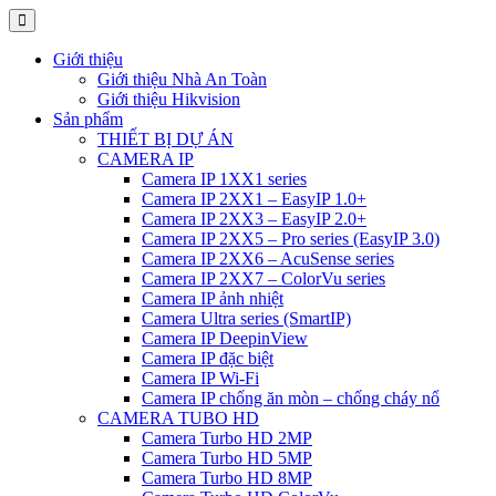
Giới thiệu
Giới thiệu Nhà An Toàn
Giới thiệu Hikvision
Sản phẩm
THIẾT BỊ DỰ ÁN
CAMERA IP
Camera IP 1XX1 series
Camera IP 2XX1 – EasyIP 1.0+
Camera IP 2XX3 – EasyIP 2.0+
Camera IP 2XX5 – Pro series (EasyIP 3.0)
Camera IP 2XX6 – AcuSense series
Camera IP 2XX7 – ColorVu series
Camera IP ảnh nhiệt
Camera Ultra series (SmartIP)
Camera IP DeepinView
Camera IP đặc biệt
Camera IP Wi-Fi
Camera IP chống ăn mòn – chống cháy nổ
CAMERA TUBO HD
Camera Turbo HD 2MP
Camera Turbo HD 5MP
Camera Turbo HD 8MP