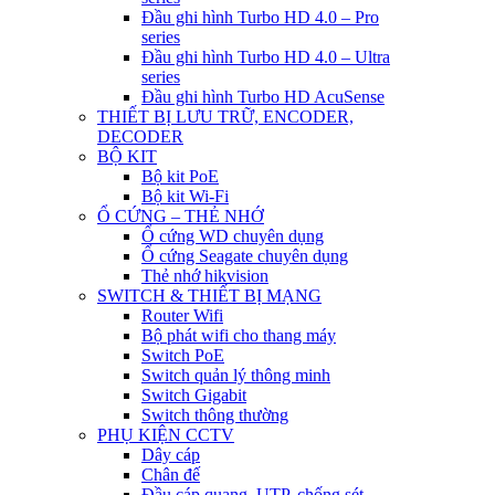
Đầu ghi hình Turbo HD 4.0 – Pro
series
Đầu ghi hình Turbo HD 4.0 – Ultra
series
Đầu ghi hình Turbo HD AcuSense
THIẾT BỊ LƯU TRỮ, ENCODER,
DECODER
BỘ KIT
Bộ kit PoE
Bộ kit Wi-Fi
Ổ CỨNG – THẺ NHỚ
Ổ cứng WD chuyên dụng
Ổ cứng Seagate chuyên dụng
Thẻ nhớ hikvision
SWITCH & THIẾT BỊ MẠNG
Router Wifi
Bộ phát wifi cho thang máy
Switch PoE
Switch quản lý thông minh
Switch Gigabit
Switch thông thường
PHỤ KIỆN CCTV
Dây cáp
Chân đế
Đầu cáp quang, UTP, chống sét