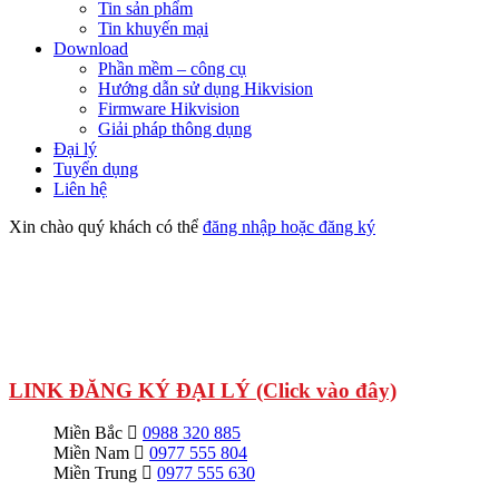
Tin sản phẩm
Tin khuyến mại
Download
Phần mềm – công cụ
Hướng dẫn sử dụng Hikvision
Firmware Hikvision
Giải pháp thông dụng
Đại lý
Tuyển dụng
Liên hệ
Xin chào quý khách có thể
đăng nhập hoặc đăng ký
LINK ĐĂNG KÝ ĐẠI LÝ (Click vào đây)
Miền Bắc
0988 320 885
Miền Nam
0977 555 804
Miền Trung
0977 555 630