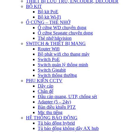
THIẾT BỊ LƯU TRỮ, ENCODER, DECODER
BỘ KIT
Bộ kit PoE
Bộ kit Wi-Fi
Ổ CỨNG – THẺ NHỚ
Ổ cứng WD chuyên dụng
Ổ cứng Seagate chuyên dụng
Thẻ nhớ hikvision
SWITCH & THIẾT BỊ MẠNG
Router Wifi
Bộ phát wifi cho thang máy
Switch PoE
Switch quản lý thông minh
Switch Gigabit
Switch thông thường
PHỤ KIỆN CCTV
Dây cáp
Chân đế
Đầu cáp quang, UTP, chống sét
Adapter (5 – 24v)
Bàn điều khiển PTZ
Mic thu tiếng
HỆ THỐNG BÁO ĐỘNG
Tủ báo động hybrid
Tủ báo động không dây AX hub