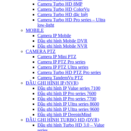
Camera Turbo HD 8MP
Camera Turbo HD ColorVu
Camera Turbo HD đặc biệt
Camera Turbo HD Pro series – Ultra
low-light
MOBILE
Camera IP Mobile
Đầu ghi hình Mobile DVR
Đầu ghi hình Mobile NVR
CAMERA PTZ
Camera IP Mini PTZ
Camera IP PTZ Pro series
Camera IP PTZ Ultra series
Camera Turbo HD PTZ Pro series
Camera TandemVu PTZ
ĐẦU GHI HÌNH IP (NVR)
Đầu ghi hình IP Value series 7100
Đầu ghi hình IP Pro series 7600
Đầu ghi hình IP Pro series 7700
Đầu ghi hình IP Ultra series 8600
Đầu ghi hình IP Ultra series 9600
Đầu ghi hình IP DeepinMind
ĐẦU GHI HÌNH TURBO HD (DVR)
Đầu ghi hình Turbo HD 3.0 – Value
series