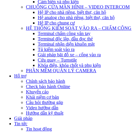
Cảm biến và phụ kiện
CHUÔNG CỬA MÀN HÌNH – VIDEO INTERCOM
Hệ IP cho nhà riêng, biệt thự, căn hộ
Hệ analog cho nhà riêng, biệt thự, căn hộ
Hệ IP cho chung cư
HỆ THỐNG KIỂM SOÁT VÀO RA – CHẤM CÔNG
Terminal chấm công vân tay
Terminal độc lập, đầu đọc thẻ
Terminal nhận diện khuôn mặt
Tủ kiểm soát vào ra
Giải pháp bãi đỗ xe – cổng vào ra
Cửa quay – Turnstile
Khóa điện, khóa chốt và phụ kiện
PHẦN MỀM QUẢN LÝ CAMERA
Hỗ trợ
Chính sách bảo hành
Check bảo hành Online
Khuyến cáo
Khái niệm cơ bản
Câu hỏi thường gặp
Video hướng dẫn
Hướng dẫn kỹ thuật
Giải pháp
Tin tức
Tin hoạt động