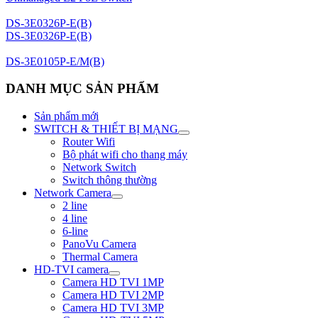
DS-3E0326P-E(B)
DS-3E0326P-E(B)
DS-3E0105P-E/M(B)
DANH MỤC SẢN PHẨM
Sản phẩm mới
SWITCH & THIẾT BỊ MẠNG
Router Wifi
Bộ phát wifi cho thang máy
Network Switch
Switch thông thường
Network Camera
2 line
4 line
6-line
PanoVu Camera
Thermal Camera
HD-TVI camera
Camera HD TVI 1MP
Camera HD TVI 2MP
Camera HD TVI 3MP