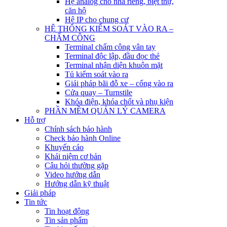
Hệ analog cho nhà riêng, biệt thự,
căn hộ
Hệ IP cho chung cư
HỆ THỐNG KIỂM SOÁT VÀO RA –
CHẤM CÔNG
Terminal chấm công vân tay
Terminal độc lập, đầu đọc thẻ
Terminal nhận diện khuôn mặt
Tủ kiểm soát vào ra
Giải pháp bãi đỗ xe – cổng vào ra
Cửa quay – Turnstile
Khóa điện, khóa chốt và phụ kiện
PHẦN MỀM QUẢN LÝ CAMERA
Hỗ trợ
Chính sách bảo hành
Check bảo hành Online
Khuyến cáo
Khái niệm cơ bản
Câu hỏi thường gặp
Video hướng dẫn
Hướng dẫn kỹ thuật
Giải pháp
Tin tức
Tin hoạt động
Tin sản phẩm