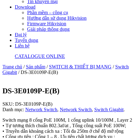
Tin khuyến mại
Download
Phần mềm – công cụ
Hướng dẫn sử dụng Hikvision
Firmware Hikvision
Giải pháp thông dụng
Đại lý
Tuyển dụng
Liên hệ
CATALOGUE ONLINE
Trang chủ
/
Sản phẩm
/
SWITCH & THIẾT BỊ MẠNG
/
Switch
Gigabit
/ DS-3E0109P-E(B)
DS-3E0109P-E(B)
SKU:
DS-3E0109P-E(B)
Danh mục:
Network Switch
,
Network Switch
,
Switch Gigabit
.
Switch mạng 8 cổng PoE 100M, 1 cổng uplink 10/100M , Layer 2
• Tự tương thích chuẩn 802.3af/at , Tổng công suất PoE 100W;
• Truyền dẫn khoảng cách xa : Tối đa 250m ở chế độ mở rộng
• Cổng ưu tiên : Cổng 1 – 8 , Ưu tiên chất lượng dịch vụ ;