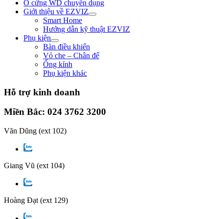
Ổ cứng WD chuyên dụng
Giới thiệu về EZVIZ
Smart Home
Hướng dẫn kỹ thuật EZVIZ
Phụ kiện
Bàn điều khiển
Vỏ che – Chân đế
Ống kính
Phụ kiện khác
Hỗ trợ kinh doanh
Miền Bắc: 024 3762 3200
Văn Dũng
(ext 102)
Giang Vũ
(ext 104)
Hoàng Đạt
(ext 129)