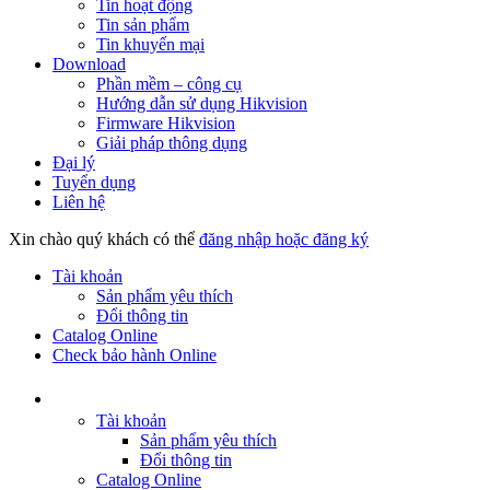
Tin hoạt động
Tin sản phẩm
Tin khuyến mại
Download
Phần mềm – công cụ
Hướng dẫn sử dụng Hikvision
Firmware Hikvision
Giải pháp thông dụng
Đại lý
Tuyển dụng
Liên hệ
Xin chào quý khách có thể
đăng nhập hoặc đăng ký
Tài khoản
Sản phẩm yêu thích
Đổi thông tin
Catalog Online
Check bảo hành Online
Tài khoản
Sản phẩm yêu thích
Đổi thông tin
Catalog Online