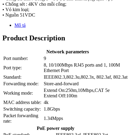
• Chống sét : 4KV cho mỗi cổng;
• Vỏ kim loại;
• Nguồn 51VDC
Mô tả
Product Description
Network parameters
Port number:
9
8, 10/100Mbps RJ45 ports and 1, 100M
Port type:
Ethernet Port
Standard:
IEEE802.3,802.3u,802.3x, 802.3af, 802.3at
Forwarding mode:
Store-and-forward
Extend On:250m,10Mbps,CAT 5e
Working mode:
Extend Off:100m
MAC address table:
4k
Switching capacity:
1.8Gbps
Packet forwarding
1.34Mpps
rate:
PoE power supply
PoE standard:
IEEE802.3af, IEEE802.3at