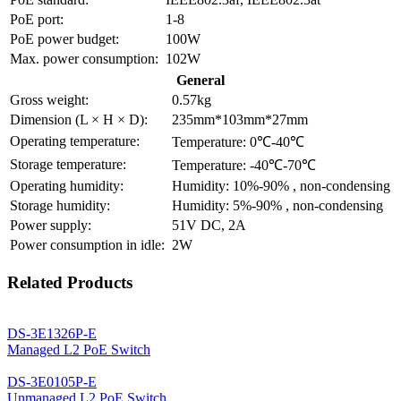
PoE port:
1-8
PoE power budget:
100W
Max. power consumption:
102W
General
Gross weight:
0.57kg
Dimension (L × H × D):
235mm*103mm*27mm
Operating temperature:
Temperature: 0℃-40℃
Storage temperature:
Temperature: -40℃-70℃
Operating humidity:
Humidity: 10%-90% , non-condensing
Storage humidity:
Humidity: 5%-90% , non-condensing
Power supply:
51V DC, 2A
Power consumption in idle:
2W
Related Products
DS-3E1326P-E
Managed L2 PoE Switch
DS-3E0105P-E
Unmanaged L2 PoE Switch