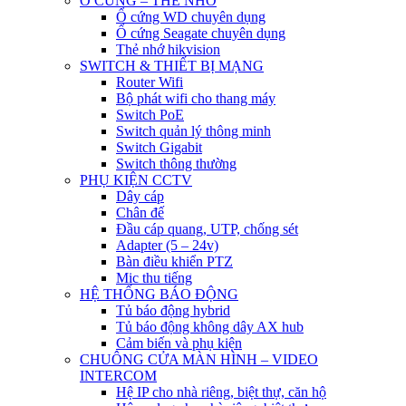
Ổ CỨNG – THẺ NHỚ
Ổ cứng WD chuyên dụng
Ổ cứng Seagate chuyên dụng
Thẻ nhớ hikvision
SWITCH & THIẾT BỊ MẠNG
Router Wifi
Bộ phát wifi cho thang máy
Switch PoE
Switch quản lý thông minh
Switch Gigabit
Switch thông thường
PHỤ KIỆN CCTV
Dây cáp
Chân đế
Đầu cáp quang, UTP, chống sét
Adapter (5 – 24v)
Bàn điều khiển PTZ
Mic thu tiếng
HỆ THỐNG BÁO ĐỘNG
Tủ báo động hybrid
Tủ báo động không dây AX hub
Cảm biến và phụ kiện
CHUÔNG CỬA MÀN HÌNH – VIDEO
INTERCOM
Hệ IP cho nhà riêng, biệt thự, căn hộ