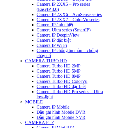
Camera IP 2XX5 – Pro series
(EasyIP 3.0)
Camera IP 2XX6 – AcuSense series
Camera IP 2XX7 – ColorVu series
Camera IP ảnh nhiệt
Camera Ultra series (SmartIP)
Camera IP DeepinView
Camera IP đặc biệt
Camera IP Wi-Fi
Camera IP chống ăn mòn – chống
cháy nổ
CAMERA TUBO HD
Camera Turbo HD 2MP
Camera Turbo HD 5MP
Camera Turbo HD 8MP
Camera Turbo HD ColorVu
Camera Turbo HD đặc biệt
Camera Turbo HD Pro series – Ultra
low-light
MOBILE
Camera IP Mobile
Đầu ghi hình Mobile DVR
Đầu ghi hình Mobile NVR
CAMERA PTZ
Camera IP Mini PTZ