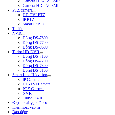
Camera HD-TVI 5MP
Camera HD-TVI 8MP
PTZ camera
HD TVI PTZ
IP PTZ
Smart IP PTZ
Traffic
NVR
Dòng DS-7600
Dòng DS-7700
Dòng DS-9600
Turbo HD DVR
Dòng DS-7100
Dòng DS-7200
Dòng DS-7300
Dòng DS-8100
Smart Line Hikvision
IP Camera
HD-TVI Camera
PTZ Camera
NVR
Turbo DVR
Điện thoại gọi cửa có hình
Kiểm soát vào ra
Báo động