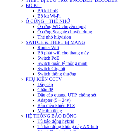
THIẾT BỊ LƯU TRỮ, ENCODER, DECODER
BỘ KIT
Bộ kit PoE
Bộ kit Wi-Fi
Ổ CỨNG – THẺ NHỚ
Ổ cứng WD chuyên dụng
Ổ cứng Seagate chuyên dụng
Thẻ nhớ hikvision
SWITCH & THIẾT BỊ MẠNG
Router Wifi
Bộ phát wifi cho thang máy
Switch PoE
Switch quản lý thông minh
Switch Gigabit
Switch thông thường
PHỤ KIỆN CCTV
Dây cáp
Chân đế
Đầu cáp quang, UTP, chống sét
Adapter (5 – 24v)
Bàn điều khiển PTZ
Mic thu tiếng
HỆ THỐNG BÁO ĐỘNG
Tủ báo động hybrid
Tủ báo động không dây AX hub