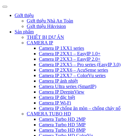
Giới thiệu
Giới thiệu Nhà An Toàn
Giới thiệu Hikvision
Sản phẩm
THIẾT BỊ DỰ ÁN
CAMERA IP
Camera IP 1XX1 series
Camera IP 2XX1 – EasyIP 1.0+
Camera IP 2XX3 – EasyIP 2.0+
Camera IP 2XX5 – Pro series (EasyIP 3.0)
Camera IP 2XX6 – AcuSense series
Camera IP 2XX7 – ColorVu series
Camera IP ảnh nhiệt
Camera Ultra series (SmartIP)
Camera IP DeepinView
Camera IP đặc biệt
Camera IP Wi-Fi
Camera IP chống ăn mòn – chống cháy nổ
CAMERA TUBO HD
Camera Turbo HD 2MP
Camera Turbo HD 5MP
Camera Turbo HD 8MP
Camera Turbo HD ColorVu