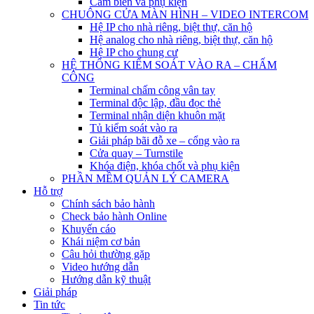
Cảm biến và phụ kiện
CHUÔNG CỬA MÀN HÌNH – VIDEO INTERCOM
Hệ IP cho nhà riêng, biệt thự, căn hộ
Hệ analog cho nhà riêng, biệt thự, căn hộ
Hệ IP cho chung cư
HỆ THỐNG KIỂM SOÁT VÀO RA – CHẤM
CÔNG
Terminal chấm công vân tay
Terminal độc lập, đầu đọc thẻ
Terminal nhận diện khuôn mặt
Tủ kiểm soát vào ra
Giải pháp bãi đỗ xe – cổng vào ra
Cửa quay – Turnstile
Khóa điện, khóa chốt và phụ kiện
PHẦN MỀM QUẢN LÝ CAMERA
Hỗ trợ
Chính sách bảo hành
Check bảo hành Online
Khuyến cáo
Khái niệm cơ bản
Câu hỏi thường gặp
Video hướng dẫn
Hướng dẫn kỹ thuật
Giải pháp
Tin tức