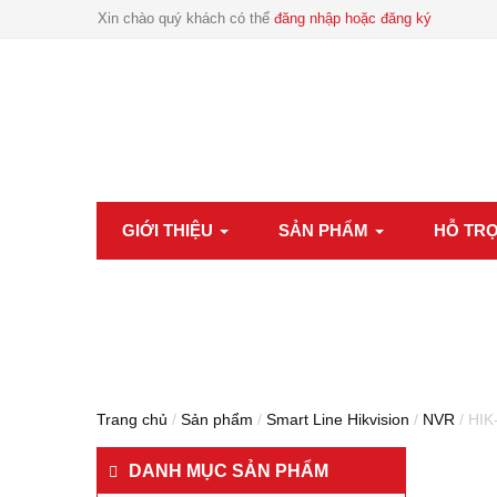
Xin chào quý khách có thể
đăng nhập hoặc đăng ký
GIỚI THIỆU
SẢN PHẨM
HỖ TR
Trang chủ
/
Sản phẩm
/
Smart Line Hikvision
/
NVR
/ HIK
DANH MỤC SẢN PHẨM