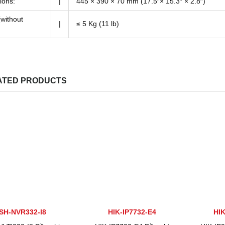
ions:
|
445 × 390 × 70 mm (17.5″× 15.3″ × 2.8″)
without
|
≤ 5 Kg (11 lb)
ATED PRODUCTS
SH-NVR332-I8
HIK-IP7732-E4
HIK