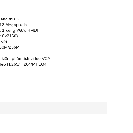
hãng thứ 3
i 12 Megapixels
I, 1-cổng VGA, HMDI
840×2160)
 với
160M/256M
ìm kiếm phân tích video VCA
video H.265/H.264/MPEG4