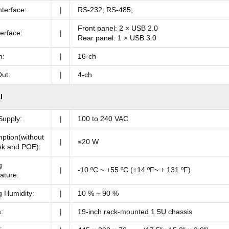
nterface:
|
RS-232; RS-485;
Front panel: 2 × USB 2.0
erface:
|
Rear panel: 1 × USB 3.0
n:
|
16-ch
ut:
|
4-ch
l
Supply:
|
100 to 240 VAC
ption(without
|
≤20 W
sk and POE):
g
|
-10 ºC ~ +55 ºC (+14 ºF~ + 131 ºF)
ature:
 Humidity:
|
10 % ~ 90 %
:
|
19-inch rack-mounted 1.5U chassis