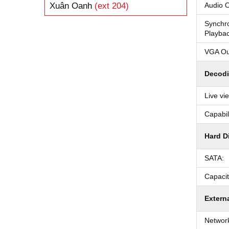
Xuân Oanh
(ext 204)
Audio O
Synchr
Playbac
VGA Ou
Decod
Live vi
Capabili
Hard D
SATA:
Capacit
Externa
Network