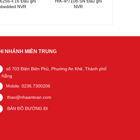
96256-F16 Đầu ghi
HIK-IP7108-SN Đầu ghi
bedded NVR
NVR
HI NHÁNH MIỀN TRUNG
số 703 Điện Biên Phủ, Phường An Khê, Thành phố
 Nẵng
Mobile: 0236.7300206
thao@nhaantoan.com
BẢN ĐỒ ĐƯỜNG ĐI