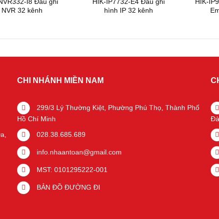
NVR332-I8 Đầu ghi
HIK-IP7732-E4 Đầu ghi
HIK-IP
NVR 32 kênh
hình IP 32 kênh
Em
CHI NHÁNH MIỀN NAM
C
299/3 Lý Thường Kiệt, Phường Phú Thọ, Thành Phố
Hồ Chí Minh
Đà
a,
028.38.685.689
info.nhaantoan@gmail.com
MST: 0101295222-001
BẢN ĐỒ ĐƯỜNG ĐI