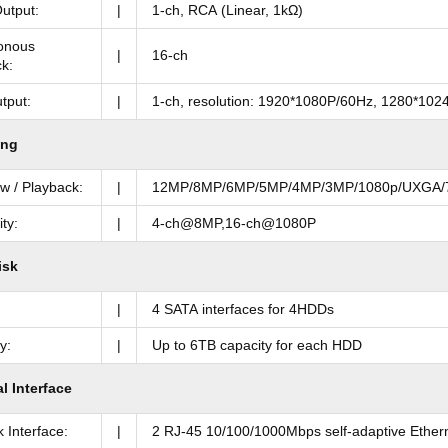
utput:
|
1-ch, RCA (Linear, 1kΩ)
onous
|
16-ch
k:
tput:
|
1-ch, resolution: 1920*1080P/60Hz, 1280*10
ing
ew / Playback:
|
12MP/8MP/6MP/5MP/4MP/3MP/1080p/UXGA/7
ty:
|
4-ch@8MP,16-ch@1080P
isk
|
4 SATA interfaces for 4HDDs
y:
|
Up to 6TB capacity for each HDD
l Interface
 Interface:
|
2 RJ-45 10/100/1000Mbps self-adaptive Ethern