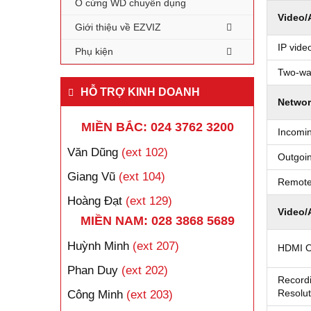
Ổ cứng WD chuyên dụng
Video/
Giới thiệu về EZVIZ
IP video
Phụ kiện
Two-way
HỖ TRỢ KINH DOANH
Networ
MIỀN BẮC: 024 3762 3200
Incomi
Văn Dũng
(ext 102)
Outgoi
Giang Vũ
(ext 104)
Remote
Hoàng Đạt
(ext 129)
Video/
MIỀN NAM: 028 3868 5689
Huỳnh Minh
(ext 207)
HDMI O
Phan Duy
(ext 202)
Record
Resolut
Công Minh
(ext 203)