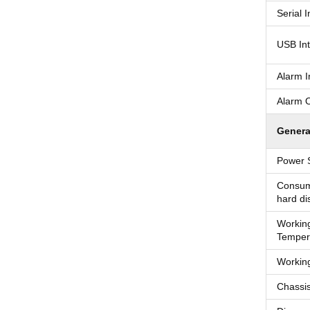
Serial I
USB Int
Alarm I
Alarm O
Genera
Power 
Consum
hard di
Workin
Temper
Working
Chassis