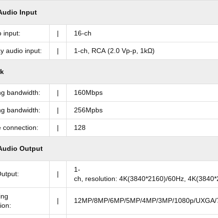
Audio Input
 input:
|
16-ch
 audio input:
|
1-ch, RCA (2.0 Vp-p, 1kΩ)
k
ng bandwidth:
|
160Mbps
ng bandwidth:
|
256Mpbs
 connection:
|
128
Audio Output
1-
utput:
|
ch, resolution: 4K(3840*2160)/60Hz, 4K(384
ing
|
12MP/8MP/6MP/5MP/4MP/3MP/1080p/UXGA/7
ion: