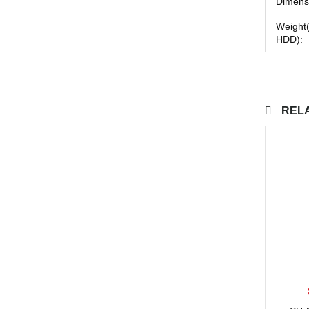
Dimens
Weight(
HDD):
REL