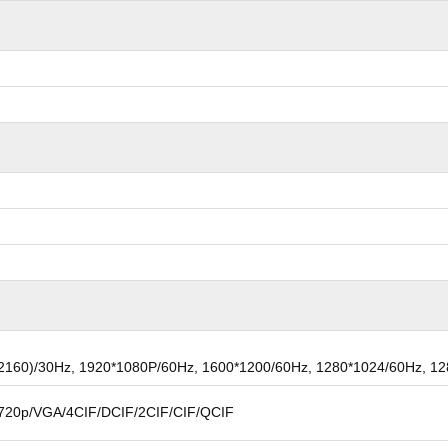
0*2160)/30Hz, 1920*1080P/60Hz, 1600*1200/60Hz, 1280*1024/60Hz, 1
20p/VGA/4CIF/DCIF/2CIF/CIF/QCIF