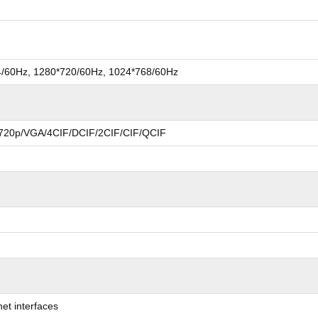
24/60Hz, 1280*720/60Hz, 1024*768/60Hz
20p/VGA/4CIF/DCIF/2CIF/CIF/QCIF
et interfaces