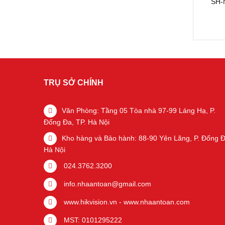
SH-
TRỤ SỞ CHÍNH
Văn Phòng: Tầng 05 Tòa nhà 97-99 Láng Hạ, P.
Đống Đa, TP. Hà Nội
Kho hàng và Bảo hành: 88-90 Yên Lãng, P. Đống Đ
Hà Nội
024.3762.3200
info.nhaantoan@gmail.com
www.hikvision.vn
-
www.nhaantoan.com
MST: 0101295222