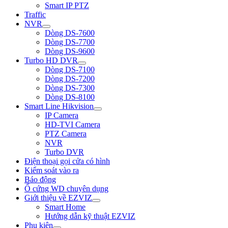
Smart IP PTZ
Traffic
NVR
Dòng DS-7600
Dòng DS-7700
Dòng DS-9600
Turbo HD DVR
Dòng DS-7100
Dòng DS-7200
Dòng DS-7300
Dòng DS-8100
Smart Line Hikvision
IP Camera
HD-TVI Camera
PTZ Camera
NVR
Turbo DVR
Điện thoại gọi cửa có hình
Kiểm soát vào ra
Báo động
Ổ cứng WD chuyên dụng
Giới thiệu về EZVIZ
Smart Home
Hướng dẫn kỹ thuật EZVIZ
Phụ kiện