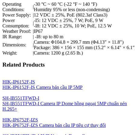
Operating
-30 °C ~ 60 °C (-22 °F ~ 140 °F)
|
Conditions:
Humidity 95% or less (non-condensing)
Power Supply:
|
12 VDC ± 25%, PoE (802.3af Class3)
Power
-I5: 12 VDC ± 25%, 7 W; PoE, 9 W
|
Consumption:
-I8: 12 VDC ± 25%, 10 W; PoE, 12.5 W
Weather Proof:
|
IP67
IR Range:
|
-I8: up to 80 m
Camera: Φ104.8 × 299.7 mm (Φ4.13″ × 11.8″)
Dimensions:
|
Package: 386 × 156 × 155 mm (15.2″ × 6.14″ × 6.1″
Weight:
|
Camera: 1200 g (2.65 lb.)
Related Products
HIK-IP6152F-IS
HIK-IP6152F-IS Camera bán cầu IP 5MP
SH-IB551TFWD-I
SH-IB551TFWD-I Camera IP Dome hồng ngoại 5MP chuẩn nén
H.265+
HIK-IP6752F-IZS
HIK-IP6752F-IZS Camera bán cầu IP tiêu cự thay đổi