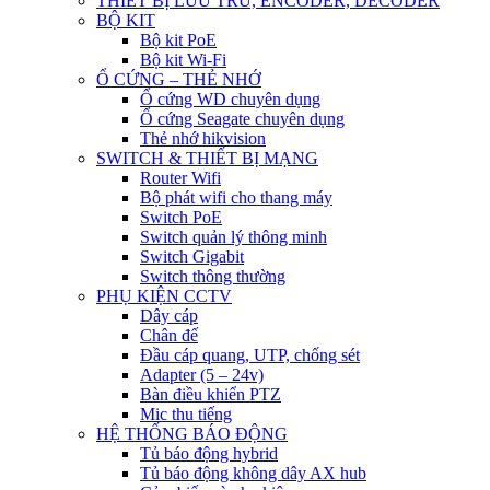
THIẾT BỊ LƯU TRỮ, ENCODER, DECODER
BỘ KIT
Bộ kit PoE
Bộ kit Wi-Fi
Ổ CỨNG – THẺ NHỚ
Ổ cứng WD chuyên dụng
Ổ cứng Seagate chuyên dụng
Thẻ nhớ hikvision
SWITCH & THIẾT BỊ MẠNG
Router Wifi
Bộ phát wifi cho thang máy
Switch PoE
Switch quản lý thông minh
Switch Gigabit
Switch thông thường
PHỤ KIỆN CCTV
Dây cáp
Chân đế
Đầu cáp quang, UTP, chống sét
Adapter (5 – 24v)
Bàn điều khiển PTZ
Mic thu tiếng
HỆ THỐNG BÁO ĐỘNG
Tủ báo động hybrid
Tủ báo động không dây AX hub