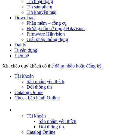
Tin hoạt động
Tin sản phẩm
Tin khuyến mại
Download
Phần mềm – công cụ
Hướng dẫn sử dụng Hikvision
Firmware Hikvision
Giải pháp thông dụng
Đại lý
Tuyển dụng
Liên hệ
Xin chào quý khách có thể
đăng nhập hoặc đăng ký
Tài khoản
Sản phẩm yêu thích
Đổi thông tin
Catalog Online
Check bảo hành Online
Tài khoản
Sản phẩm yêu thích
Đổi thông tin
Catalog Online