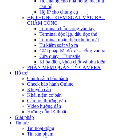
Hệ analog cho nhà riêng, biệt thự,
căn hộ
Hệ IP cho chung cư
HỆ THỐNG KIỂM SOÁT VÀO RA –
CHẤM CÔNG
Terminal chấm công vân tay
Terminal độc lập, đầu đọc thẻ
Terminal nhận diện khuôn mặt
Tủ kiểm soát vào ra
Giải pháp bãi đỗ xe – cổng vào ra
Cửa quay – Turnstile
Khóa điện, khóa chốt và phụ kiện
PHẦN MỀM QUẢN LÝ CAMERA
Hỗ trợ
Chính sách bảo hành
Check bảo hành Online
Khuyến cáo
Khái niệm cơ bản
Câu hỏi thường gặp
Video hướng dẫn
Hướng dẫn kỹ thuật
Giải pháp
Tin tức
Tin hoạt động
Tin sản phẩm