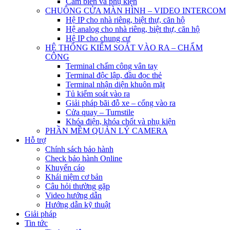
Cảm biến và phụ kiện
CHUÔNG CỬA MÀN HÌNH – VIDEO INTERCOM
Hệ IP cho nhà riêng, biệt thự, căn hộ
Hệ analog cho nhà riêng, biệt thự, căn hộ
Hệ IP cho chung cư
HỆ THỐNG KIỂM SOÁT VÀO RA – CHẤM
CÔNG
Terminal chấm công vân tay
Terminal độc lập, đầu đọc thẻ
Terminal nhận diện khuôn mặt
Tủ kiểm soát vào ra
Giải pháp bãi đỗ xe – cổng vào ra
Cửa quay – Turnstile
Khóa điện, khóa chốt và phụ kiện
PHẦN MỀM QUẢN LÝ CAMERA
Hỗ trợ
Chính sách bảo hành
Check bảo hành Online
Khuyến cáo
Khái niệm cơ bản
Câu hỏi thường gặp
Video hướng dẫn
Hướng dẫn kỹ thuật
Giải pháp
Tin tức