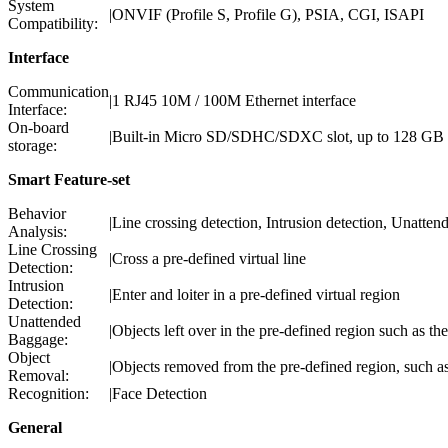
System
|
ONVIF (Profile S, Profile G), PSIA, CGI, ISAPI
Compatibility:
Interface
Communication
|
1 RJ45 10M / 100M Ethernet interface
Interface:
On-board
|
Built-in Micro SD/SDHC/SDXC slot, up to 128 GB
storage:
Smart Feature-set
Behavior
|
Line crossing detection, Intrusion detection, Unatte
Analysis:
Line Crossing
|
Cross a pre-defined virtual line
Detection:
Intrusion
|
Enter and loiter in a pre-defined virtual region
Detection:
Unattended
|
Objects left over in the pre-defined region such as t
Baggage:
Object
|
Objects removed from the pre-defined region, such as 
Removal:
Recognition:
|
Face Detection
General