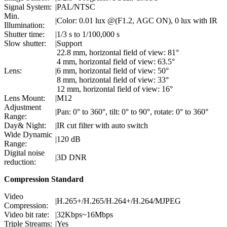
Signal System:
|
PAL/NTSC
Min.
|
Color: 0.01 lux @(F1.2, AGC ON), 0 lux with IR
Illumination:
Shutter time:
|
1/3 s to 1/100,000 s
Slow shutter:
|
Support
22.8 mm, horizontal field of view: 81°
4 mm, horizontal field of view: 63.5°
Lens:
|
6 mm, horizontal field of view: 50°
8 mm, horizontal field of view: 33°
12 mm, horizontal field of view: 16°
Lens Mount:
|
M12
Adjustment
|
Pan: 0° to 360°, tilt: 0° to 90°, rotate: 0° to 360°
Range:
Day& Night:
|
IR cut filter with auto switch
Wide Dynamic
|
120 dB
Range:
Digital noise
|
3D DNR
reduction:
Compression Standard
Video
|
H.265+/H.265/H.264+/H.264/MJPEG
Compression:
Video bit rate:
|
32Kbps~16Mbps
Triple Streams:
|
Yes