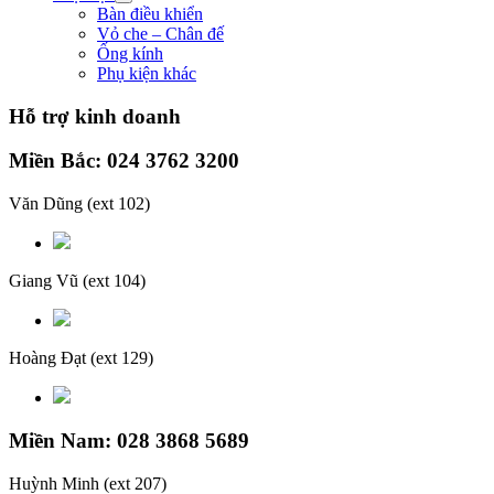
Bàn điều khiển
Vỏ che – Chân đế
Ống kính
Phụ kiện khác
Hỗ trợ kinh doanh
Miền Bắc: 024 3762 3200
Văn Dũng
(ext 102)
Giang Vũ
(ext 104)
Hoàng Đạt
(ext 129)
Miền Nam: 028 3868 5689
Huỳnh Minh
(ext 207)