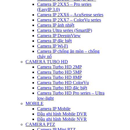
Camera IP 2XX5 – Pro series
(EasyIP 3.0)
Camera IP 2XX6 – AcuSense series
Camera IP 2XX7 – ColorVu series
Camera IP ảnh nhiệt
Camera Ultra series (SmartIP)
Camera IP DeepinView
Camera IP đặc biệt
Camera IP Wi-Fi
Camera IP chống ăn mòn – chống
cháy nổ
CAMERA TUBO HD
Camera Turbo HD 2MP
Camera Turbo HD 5MP
Camera Turbo HD 8MP
Camera Turbo HD ColorVu
Camera Turbo HD đặc biệt
Camera Turbo HD Pro series – Ultra
low-light
MOBILE
Camera IP Mobile
Đầu ghi hình Mobile DVR
Đầu ghi hình Mobile NVR
CAMERA PTZ
Camera IP Mini PTZ