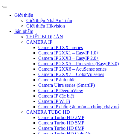
Giới thiệu
Giới thiệu Nhà An Toàn
Giới thiệu Hikvision
Sản phẩm
THIẾT BỊ DỰ ÁN
CAMERA IP
Camera IP 1XX1 series
Camera IP 2XX1 – EasyIP 1.0+
Camera IP 2XX3 – EasyIP 2.0+
Camera IP 2XX5 – Pro series (EasyIP 3.0)
Camera IP 2XX6 – AcuSense series
Camera IP 2XX7 – ColorVu series
Camera IP ảnh nhiệt
Camera Ultra series (SmartIP)
Camera IP DeepinView
Camera IP đặc biệt
Camera IP Wi-Fi
Camera IP chống ăn mòn – chống cháy nổ
CAMERA TUBO HD
Camera Turbo HD 2MP
Camera Turbo HD 5MP
Camera Turbo HD 8MP
Camera Turbo HD ColorVu