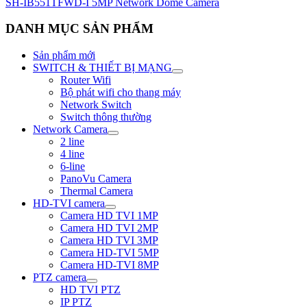
SH-IB551TFWD-I 5MP Network Dome Camera
DANH MỤC SẢN PHẨM
Sản phẩm mới
SWITCH & THIẾT BỊ MẠNG
Router Wifi
Bộ phát wifi cho thang máy
Network Switch
Switch thông thường
Network Camera
2 line
4 line
6-line
PanoVu Camera
Thermal Camera
HD-TVI camera
Camera HD TVI 1MP
Camera HD TVI 2MP
Camera HD TVI 3MP
Camera HD-TVI 5MP
Camera HD-TVI 8MP
PTZ camera
HD TVI PTZ
IP PTZ