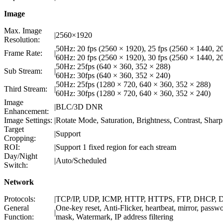
Image
Max. Image
|
2560×1920
Resolution:
50Hz: 20 fps (2560 × 1920), 25 fps (2560 × 1440, 
Frame Rate:
|
60Hz: 20 fps (2560 × 1920), 30 fps (2560 × 1440, 
50Hz: 25fps (640 × 360, 352 × 288)
Sub Stream:
|
60Hz: 30fps (640 × 360, 352 × 240)
50Hz: 25fps (1280 × 720, 640 × 360, 352 × 288)
Third Stream:
|
60Hz: 30fps (1280 × 720, 640 × 360, 352 × 240)
Image
|
BLC/3D DNR
Enhancement:
Image Settings:
|
Rotate Mode, Saturation, Brightness, Contrast, Sharp
Target
|
Support
Cropping:
ROI:
|
Support 1 fixed region for each stream
Day/Night
|
Auto/Scheduled
Switch:
Network
Protocols:
|
TCP/IP, UDP, ICMP, HTTP, HTTPS, FTP, DHCP, 
General
One-key reset, Anti-Flicker, heartbeat, mirror, passw
|
Function:
mask, Watermark, IP address filtering