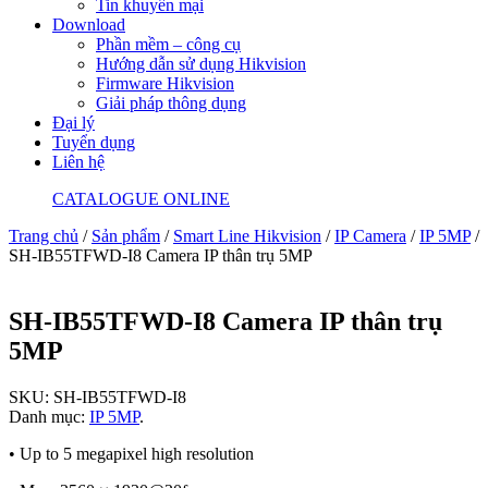
Tin khuyến mại
Download
Phần mềm – công cụ
Hướng dẫn sử dụng Hikvision
Firmware Hikvision
Giải pháp thông dụng
Đại lý
Tuyển dụng
Liên hệ
CATALOGUE ONLINE
Trang chủ
/
Sản phẩm
/
Smart Line Hikvision
/
IP Camera
/
IP 5MP
/
SH-IB55TFWD-I8 Camera IP thân trụ 5MP
SH-IB55TFWD-I8 Camera IP thân trụ
5MP
SKU:
SH-IB55TFWD-I8
Danh mục:
IP 5MP
.
• Up to 5 megapixel high resolution