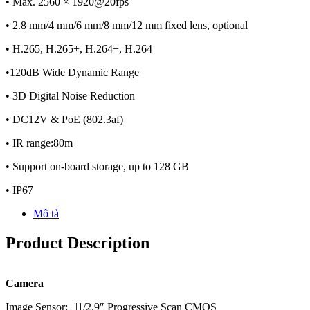
• Max. 2560 × 1920@20fps
• 2.8 mm/4 mm/6 mm/8 mm/12 mm fixed lens, optional
• H.265, H.265+, H.264+, H.264
•120dB Wide Dynamic Range
• 3D Digital Noise Reduction
• DC12V & PoE (802.3af)
• IR range:80m
• Support on-board storage, up to 128 GB
• IP67
Mô tả
Product Description
Camera
Image Sensor:
|
1/2.9″ Progressive Scan CMOS