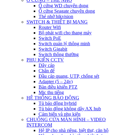
Ổ CỨNG – THẺ NHỚ
Ổ cứng WD chuyên dụng
Ổ cứng Seagate chuyên dụng
Thẻ nhớ hikvision
SWITCH & THIẾT BỊ MẠNG
Router Wifi
Bộ phát wifi cho thang máy
Switch PoE
Switch quản lý thông minh
Switch Gigabit
Switch thông thường
PHỤ KIỆN CCTV
Dây cáp
Chân đế
Đầu cáp quang, UTP, chống sét
Adapter (5 – 24v)
Bàn điều khiển PTZ
Mic thu tiếng
HỆ THỐNG BÁO ĐỘNG
Tủ báo động hybrid
Tủ báo động không dây AX hub
Cảm biến và phụ kiện
CHUÔNG CỬA MÀN HÌNH – VIDEO
INTERCOM
Hệ IP cho nhà riêng, biệt thự, căn hộ