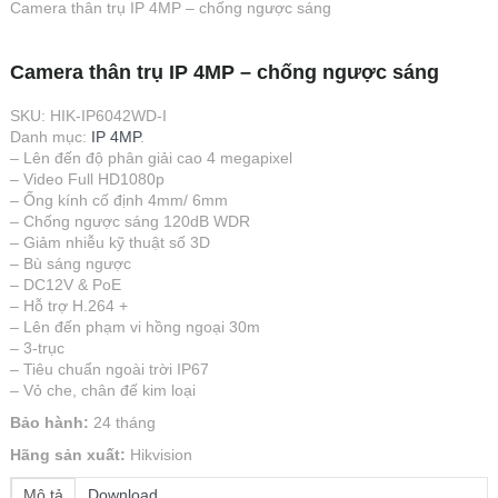
Camera thân trụ IP 4MP – chống ngược sáng
Camera thân trụ IP 4MP – chống ngược sáng
SKU:
HIK-IP6042WD-I
Danh mục:
IP 4MP
.
– Lên đến độ phân giải cao 4 megapixel
– Video Full HD1080p
– Ống kính cố định 4mm/ 6mm
– Chống ngược sáng 120dB WDR
– Giảm nhiễu kỹ thuật số 3D
– Bù sáng ngược
– DC12V & PoE
– Hỗ trợ H.264 +
– Lên đến phạm vi hồng ngoại 30m
– 3-trục
– Tiêu chuẩn ngoài trời IP67
– Vỏ che, chân đế kim loại
Bảo hành:
24 tháng
Hãng sản xuất:
Hikvision
Mô tả
Download