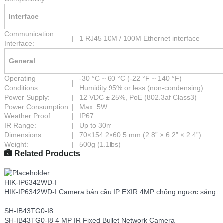
Interface
Communication
|
1 RJ45 10M / 100M Ethernet interface
Interface:
General
Operating
-30 °C ~ 60 °C (-22 °F ~ 140 °F)
|
Conditions:
Humidity 95% or less (non-condensing)
Power Supply:
|
12 VDC ± 25%, PoE (802.3af Class3)
Power Consumption:
|
Max. 5W
Weather Proof:
|
IP67
IR Range:
|
Up to 30m
Dimensions:
|
70×154.2×60.5 mm (2.8” × 6.2” × 2.4”)
Weight:
|
500g (1.1lbs)
Related Products
HIK-IP6342WD-I
HIK-IP6342WD-I Camera bán cầu IP EXIR 4MP chống ngược sáng
SH-IB43TG0-I8
SH-IB43TG0-I8 4 MP IR Fixed Bullet Network Camera