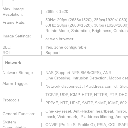
Max. Image
|
2688 × 1520
Resolution:
50Hz: 20fps (2688×1520), 25fps(1920×1080)
Frame Rate:
|
60Hz: 20fps (2688×1520), 30fps (1920×1080
Rotate Mode, Saturation, Brightness, Contrast
Image Settings:
|
or web browser
BLC:
|
Yes, zone configurable
ROI:
|
Support
Network
Network Storage:
|
NAS (Support NFS,SMB/CIFS), ANR
Line Crossing, Intrusion Detection, Motion de
Alarm Trigger:
|
Network disconnect , IP address conflict, Sto
TCP/IP, UDP, ICMP, HTTP, HTTPS, FTP, DHC
Protocols:
|
PPPoE, NTP, UPnP, SMTP, SNMP, IGMP, 802.1
One-key reset, Anti-Flicker, heartbeat, mirror
General Function:
|
mask, Watermark, IP address filtering, Anon
System
|
ONVIF (Profile S, Profile G), PSIA, CGI, ISAPI
Compatibility: