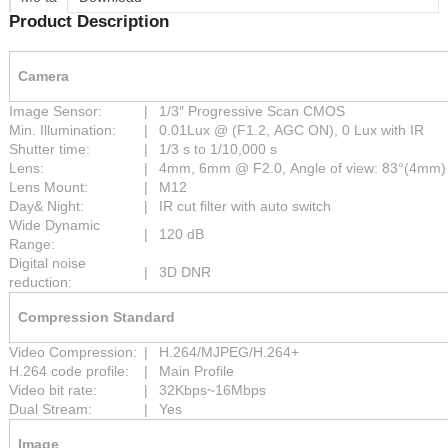
Product Description
Camera
Image Sensor:
|
1/3″ Progressive Scan CMOS
Min. Illumination:
|
0.01Lux @ (F1.2, AGC ON), 0 Lux with IR
Shutter time:
|
1/3 s to 1/10,000 s
Lens:
|
4mm, 6mm @ F2.0, Angle of view: 83°(4mm)
Lens Mount:
|
M12
Day& Night:
|
IR cut filter with auto switch
Wide Dynamic
|
120 dB
Range:
Digital noise
|
3D DNR
reduction:
Compression Standard
Video Compression:
|
H.264/MJPEG/H.264+
H.264 code profile:
|
Main Profile
Video bit rate:
|
32Kbps~16Mbps
Dual Stream:
|
Yes
Image