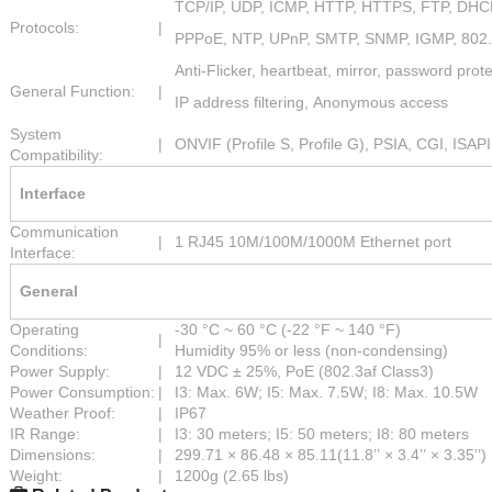
TCP/IP, UDP, ICMP, HTTP, HTTPS, FTP, DHC
Protocols:
|
PPPoE, NTP, UPnP, SMTP, SNMP, IGMP, 802.1
Anti-Flicker, heartbeat, mirror, password prot
General Function:
|
IP address filtering, Anonymous access
System
|
ONVIF (Profile S, Profile G), PSIA, CGI, ISAPI
Compatibility:
Interface
Communication
|
1 RJ45 10M/100M/1000M Ethernet port
Interface:
General
Operating
-30 °C ~ 60 °C (-22 °F ~ 140 °F)
|
Conditions:
Humidity 95% or less (non-condensing)
Power Supply:
|
12 VDC ± 25%, PoE (802.3af Class3)
Power Consumption:
|
I3: Max. 6W; I5: Max. 7.5W; I8: Max. 10.5W
Weather Proof:
|
IP67
IR Range:
|
I3: 30 meters; I5: 50 meters; I8: 80 meters
Dimensions:
|
299.71 × 86.48 × 85.11(11.8’’ × 3.4’’ × 3.35’’)
Weight:
|
1200g (2.65 lbs)