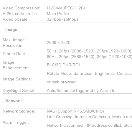
Video Compression:
|
H.264/MJPEG/H.264+
H.264 code profile:
|
Main Profile
Video bit rate:
|
32Kbps~16Mbps
Image
Max. Image
|
2688 × 1520
Resolution:
50Hz: 20fps (2688×1520), 25fps(1920×1080)
Frame Rate:
|
60Hz: 20fps (2688×1520), 30fps (1920×1080
Image
|
BLC/3D DNR/ROI
Enhancement:
Rotate Mode, Saturation, Brightness, Contrast
Image Settings:
|
or web browser
Day/Night Switch:
|
Auto/Schedule/Triggered by Alarm In
Network
Network Storage:
|
NAS (Support NFS,SMB/CIFS)
Line Crossing, Intrusion Detection, Motion de
Alarm Trigger:
|
Network disconnect , IP address conflict, Sto