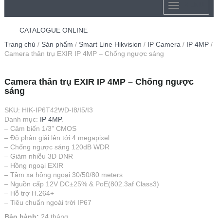
MENU
CATALOGUE ONLINE
Trang chủ
/
Sản phẩm
/
Smart Line Hikvision
/
IP Camera
/
IP 4MP
/
Camera thân trụ EXIR IP 4MP – Chống ngược sáng
Camera thân trụ EXIR IP 4MP – Chống ngược
sáng
SKU:
HIK-IP6T42WD-I8/I5/I3
Danh mục:
IP 4MP
.
– Cảm biến 1/3” CMOS
– Độ phân giải lên tới 4 megapixel
– Chống ngược sáng 120dB WDR
– Giảm nhiễu 3D DNR
– Hồng ngoại EXIR
– Tầm xa hồng ngoại 30/50/80 meters
– Nguồn cấp 12V DC±25% & PoE(802.3af Class3)
– Hỗ trợ H.264+
– Tiêu chuẩn ngoài trời IP67
Bảo hành:
24 tháng