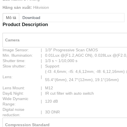
Hãng sản xuất:
Hikvision
Mô tả
Download
Product Description
Camera
Image Sensor:
|
1/3″ Progressive Scan CMOS
Min. Illumination:
|
0.01Lux @(F1.2,AGC ON), 0.028Lux @(F2.0,
Shutter time:
|
1/3 s ~ 1/10,000 s
Slow shutter:
|
Support
(-I3: 4,6mm; -I5: 4,6,12mm; -I8: 6,12,16mm)
Lens:
|
55.4°(6mm), 24.7°(12mm), 19.1°(16mm)
Lens Mount:
|
M12
Day& Night:
|
IR cut filter with auto switch
Wide Dynamic
|
120 dB
Range:
Digital noise
|
3D DNR
reduction:
Compression Standard