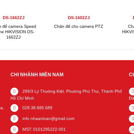
DS-1662ZJ
DS-1602ZJ
n đế camera Speed
Chân đế cho camera PTZ
Ch
e HIKVISION DS-
HIKVI
1662ZJ
CHI NHÁNH MIỀN NAM
C
299/3 Lý Thường Kiệt, Phường Phú Thọ, Thành Phố
Hồ Chí Minh
Đà
a,
028.38.685.689
info.nhaantoan@gmail.com
MST: 0101295222-001