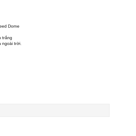
peed Dome
u trắng
 ngoài trời.