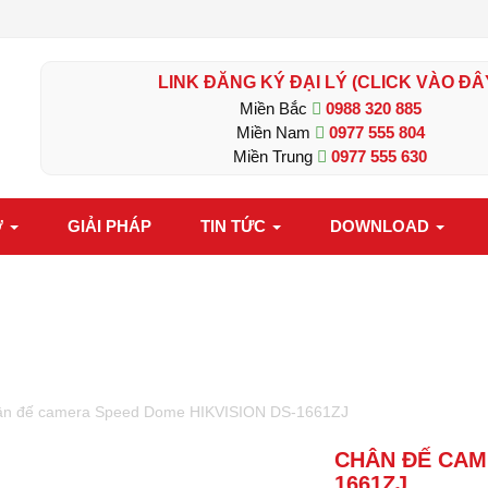
LINK ĐĂNG KÝ ĐẠI LÝ (CLICK VÀO ĐÂ
Miền Bắc
0988 320 885
Miền Nam
0977 555 804
Miền Trung
0977 555 630
Ợ
GIẢI PHÁP
TIN TỨC
DOWNLOAD
ân đế camera Speed Dome HIKVISION DS-1661ZJ
CHÂN ĐẾ CAM
1661ZJ