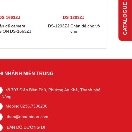
CATALOGUE ONLINE
DS-1663ZJ
DS-1293ZJ
ân đế camera
DS-1293ZJ Chân đế cho vỏ
SION DS-1663ZJ
che
HI NHÁNH MIỀN TRUNG
số 703 Điện Biên Phủ, Phường An Khê, Thành phố
 Nẵng
Mobile: 0236.7300206
thao@nhaantoan.com
BẢN ĐỒ ĐƯỜNG ĐI