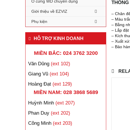
Ổ cứng WD chuyên dụng
THÔNG 
Giới thiệu về EZVIZ
– Chân đế
– Màu trắ
Phụ kiện
– Bằng n
– Lắp đặt 
– Kích t
HỖ TRỢ KINH DOANH
– Xuất xứ
– Bảo hàn
MIỀN BẮC: 024 3762 3200
Văn Dũng
(ext 102)
REL
Giang Vũ
(ext 104)
Hoàng Đạt
(ext 129)
MIỀN NAM: 028 3868 5689
Huỳnh Minh
(ext 207)
Phan Duy
(ext 202)
Công Minh
(ext 203)