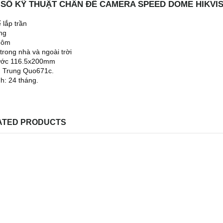
SỐ KỸ THUẬT CHÂN ĐẾ CAMERA SPEED DOME HIKVISI
 lắp trần
ng
hôm
trong nhà và ngoài trời
hước 116.5x200mm
: Trung Quo671c.
h: 24 tháng.
ATED PRODUCTS