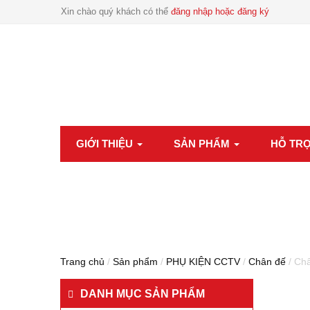
Xin chào quý khách có thể
đăng nhập hoặc đăng ký
GIỚI THIỆU
SẢN PHẨM
HỖ TR
Trang chủ
/
Sản phẩm
/
PHỤ KIỆN CCTV
/
Chân đế
/ Ch
DANH MỤC SẢN PHẨM