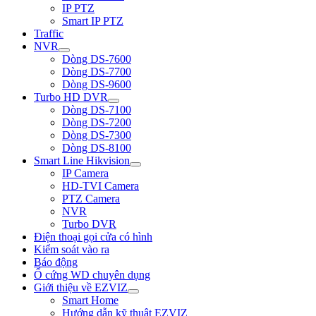
IP PTZ
Smart IP PTZ
Traffic
NVR
Dòng DS-7600
Dòng DS-7700
Dòng DS-9600
Turbo HD DVR
Dòng DS-7100
Dòng DS-7200
Dòng DS-7300
Dòng DS-8100
Smart Line Hikvision
IP Camera
HD-TVI Camera
PTZ Camera
NVR
Turbo DVR
Điện thoại gọi cửa có hình
Kiểm soát vào ra
Báo động
Ổ cứng WD chuyên dụng
Giới thiệu về EZVIZ
Smart Home
Hướng dẫn kỹ thuật EZVIZ