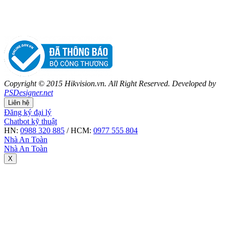
Copyright © 2015 Hikvision.vn. All Right Reserved. Developed by
PSDesigner.net
Liên hệ
Đăng ký đại lý
Chatbot kỹ thuật
HN:
0988 320 885
/ HCM:
0977 555 804
Nhà An Toàn
Nhà An Toàn
X