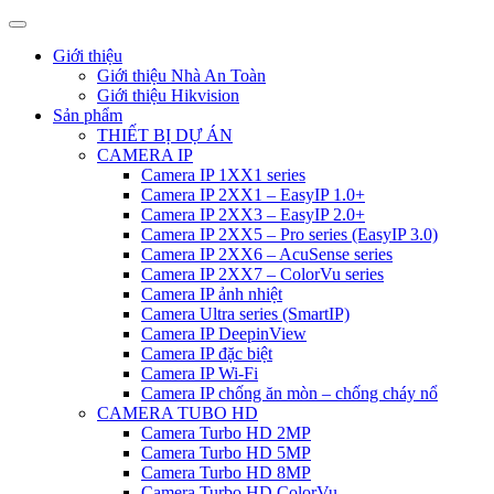
Giới thiệu
Giới thiệu Nhà An Toàn
Giới thiệu Hikvision
Sản phẩm
THIẾT BỊ DỰ ÁN
CAMERA IP
Camera IP 1XX1 series
Camera IP 2XX1 – EasyIP 1.0+
Camera IP 2XX3 – EasyIP 2.0+
Camera IP 2XX5 – Pro series (EasyIP 3.0)
Camera IP 2XX6 – AcuSense series
Camera IP 2XX7 – ColorVu series
Camera IP ảnh nhiệt
Camera Ultra series (SmartIP)
Camera IP DeepinView
Camera IP đặc biệt
Camera IP Wi-Fi
Camera IP chống ăn mòn – chống cháy nổ
CAMERA TUBO HD
Camera Turbo HD 2MP
Camera Turbo HD 5MP
Camera Turbo HD 8MP
Camera Turbo HD ColorVu