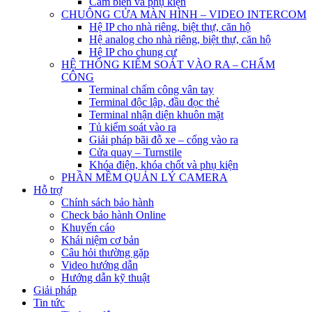
Cảm biến và phụ kiện
CHUÔNG CỬA MÀN HÌNH – VIDEO INTERCOM
Hệ IP cho nhà riêng, biệt thự, căn hộ
Hệ analog cho nhà riêng, biệt thự, căn hộ
Hệ IP cho chung cư
HỆ THỐNG KIỂM SOÁT VÀO RA – CHẤM
CÔNG
Terminal chấm công vân tay
Terminal độc lập, đầu đọc thẻ
Terminal nhận diện khuôn mặt
Tủ kiểm soát vào ra
Giải pháp bãi đỗ xe – cổng vào ra
Cửa quay – Turnstile
Khóa điện, khóa chốt và phụ kiện
PHẦN MỀM QUẢN LÝ CAMERA
Hỗ trợ
Chính sách bảo hành
Check bảo hành Online
Khuyến cáo
Khái niệm cơ bản
Câu hỏi thường gặp
Video hướng dẫn
Hướng dẫn kỹ thuật
Giải pháp
Tin tức