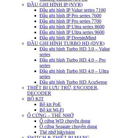
ĐẦU GHI HÌNH IP (NVR)
Đầu ghi hình IP Value series 7100
Đầu ghi hình IP Pro series 7600
Đầu ghi hình IP Pro series 7700
Đầu ghi hình IP Ultra series 8600
Đầu ghi hình IP Ultra series 9600
Đầu ghi hình IP DeepinMind
ĐẦU GHI HÌNH TURBO HD (DVR)
Đầu ghi hình Turbo HD 3.0 – Value
series
Đầu ghi hình Turbo HD 4.0 – Pro
series
Đầu ghi hình Turbo HD 4.0 – Ultra
series
Đầu ghi hình Turbo HD AcuSense
THIẾT BỊ LƯU TRỮ, ENCODER,
DECODER
BỘ KIT
Bộ kit PoE
Bộ kit Wi-Fi
Ổ CỨNG – THẺ NHỚ
Ổ cứng WD chuyên dụng
Ổ cứng Seagate chuyên dụng
Thẻ nhớ hikvision
SWITCH & THIẾT BỊ MẠNG