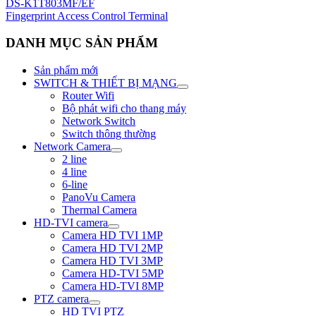
DS-K1T803MF/EF
Fingerprint Access Control Terminal
DANH MỤC SẢN PHẨM
Sản phẩm mới
SWITCH & THIẾT BỊ MẠNG
Router Wifi
Bộ phát wifi cho thang máy
Network Switch
Switch thông thường
Network Camera
2 line
4 line
6-line
PanoVu Camera
Thermal Camera
HD-TVI camera
Camera HD TVI 1MP
Camera HD TVI 2MP
Camera HD TVI 3MP
Camera HD-TVI 5MP
Camera HD-TVI 8MP
PTZ camera
HD TVI PTZ