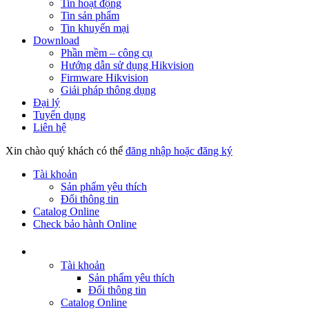
Tin hoạt động
Tin sản phẩm
Tin khuyến mại
Download
Phần mềm – công cụ
Hướng dẫn sử dụng Hikvision
Firmware Hikvision
Giải pháp thông dụng
Đại lý
Tuyển dụng
Liên hệ
Xin chào quý khách có thể
đăng nhập hoặc đăng ký
Tài khoản
Sản phẩm yêu thích
Đổi thông tin
Catalog Online
Check bảo hành Online
Tài khoản
Sản phẩm yêu thích
Đổi thông tin
Catalog Online