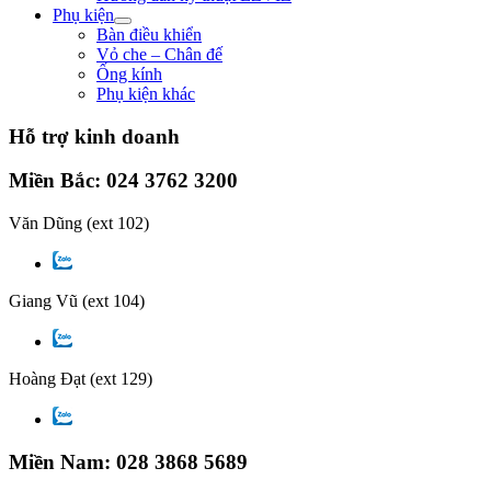
Phụ kiện
Bàn điều khiển
Vỏ che – Chân đế
Ống kính
Phụ kiện khác
Hỗ trợ kinh doanh
Miền Bắc: 024 3762 3200
Văn Dũng
(ext 102)
Giang Vũ
(ext 104)
Hoàng Đạt
(ext 129)
Miền Nam: 028 3868 5689