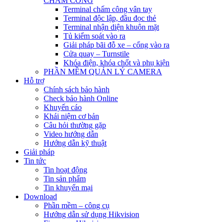
CHẤM CÔNG
Terminal chấm công vân tay
Terminal độc lập, đầu đọc thẻ
Terminal nhận diện khuôn mặt
Tủ kiểm soát vào ra
Giải pháp bãi đỗ xe – cổng vào ra
Cửa quay – Turnstile
Khóa điện, khóa chốt và phụ kiện
PHẦN MỀM QUẢN LÝ CAMERA
Hỗ trợ
Chính sách bảo hành
Check bảo hành Online
Khuyến cáo
Khái niệm cơ bản
Câu hỏi thường gặp
Video hướng dẫn
Hướng dẫn kỹ thuật
Giải pháp
Tin tức
Tin hoạt động
Tin sản phẩm
Tin khuyến mại
Download
Phần mềm – công cụ
Hướng dẫn sử dụng Hikvision