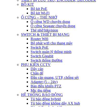
THIẾT BỊ LƯU TRỮ, ENCODER, DECODER
BỘ KIT
Bộ kit PoE
Bộ kit Wi-Fi
Ổ CỨNG – THẺ NHỚ
Ổ cứng WD chuyên dụng
Ổ cứng Seagate chuyên dụng
Thẻ nhớ hikvision
SWITCH & THIẾT BỊ MẠNG
Router Wifi
Bộ phát wifi cho thang máy
Switch PoE
Switch quản lý thông minh
Switch Gigabit
Switch thông thường
PHỤ KIỆN CCTV
Dây cáp
Chân đế
Đầu cáp quang, UTP, chống sét
Adapter (5 – 24v)
Bàn điều khiển PTZ
Mic thu tiếng
HỆ THỐNG BÁO ĐỘNG
Tủ báo động hybrid
Tủ báo động không dây AX hub