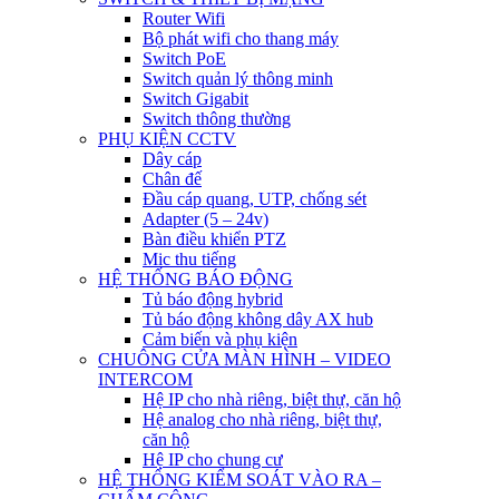
Router Wifi
Bộ phát wifi cho thang máy
Switch PoE
Switch quản lý thông minh
Switch Gigabit
Switch thông thường
PHỤ KIỆN CCTV
Dây cáp
Chân đế
Đầu cáp quang, UTP, chống sét
Adapter (5 – 24v)
Bàn điều khiển PTZ
Mic thu tiếng
HỆ THỐNG BÁO ĐỘNG
Tủ báo động hybrid
Tủ báo động không dây AX hub
Cảm biến và phụ kiện
CHUÔNG CỬA MÀN HÌNH – VIDEO
INTERCOM
Hệ IP cho nhà riêng, biệt thự, căn hộ
Hệ analog cho nhà riêng, biệt thự,
căn hộ
Hệ IP cho chung cư
HỆ THỐNG KIỂM SOÁT VÀO RA –