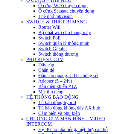
Ổ CỨNG – THẺ NHỚ
Ổ cứng WD chuyên dụng
Ổ cứng Seagate chuyên dụng
Thẻ nhớ hikvision
SWITCH & THIẾT BỊ MẠNG
Router Wifi
Bộ phát wifi cho thang máy
Switch PoE
Switch quản lý thông minh
Switch Gigabit
Switch thông thường
PHỤ KIỆN CCTV
Dây cáp
Chân đế
Đầu cáp quang, UTP, chống sét
Adapter (5 – 24v)
Bàn điều khiển PTZ
Mic thu tiếng
HỆ THỐNG BÁO ĐỘNG
Tủ báo động hybrid
Tủ báo động không dây AX hub
Cảm biến và phụ kiện
CHUÔNG CỬA MÀN HÌNH – VIDEO
INTERCOM
Hệ IP cho nhà riêng, biệt thự, căn hộ