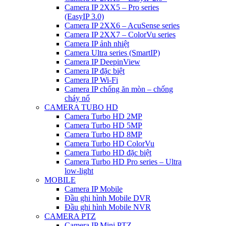
Camera IP 2XX5 – Pro series
(EasyIP 3.0)
Camera IP 2XX6 – AcuSense series
Camera IP 2XX7 – ColorVu series
Camera IP ảnh nhiệt
Camera Ultra series (SmartIP)
Camera IP DeepinView
Camera IP đặc biệt
Camera IP Wi-Fi
Camera IP chống ăn mòn – chống
cháy nổ
CAMERA TUBO HD
Camera Turbo HD 2MP
Camera Turbo HD 5MP
Camera Turbo HD 8MP
Camera Turbo HD ColorVu
Camera Turbo HD đặc biệt
Camera Turbo HD Pro series – Ultra
low-light
MOBILE
Camera IP Mobile
Đầu ghi hình Mobile DVR
Đầu ghi hình Mobile NVR
CAMERA PTZ
Camera IP Mini PTZ