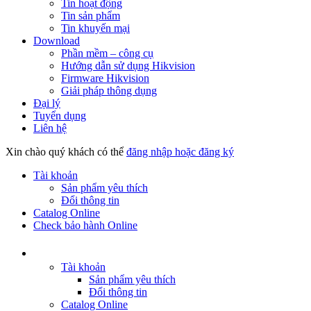
Tin hoạt động
Tin sản phẩm
Tin khuyến mại
Download
Phần mềm – công cụ
Hướng dẫn sử dụng Hikvision
Firmware Hikvision
Giải pháp thông dụng
Đại lý
Tuyển dụng
Liên hệ
Xin chào quý khách có thể
đăng nhập hoặc đăng ký
Tài khoản
Sản phẩm yêu thích
Đổi thông tin
Catalog Online
Check bảo hành Online
Tài khoản
Sản phẩm yêu thích
Đổi thông tin
Catalog Online