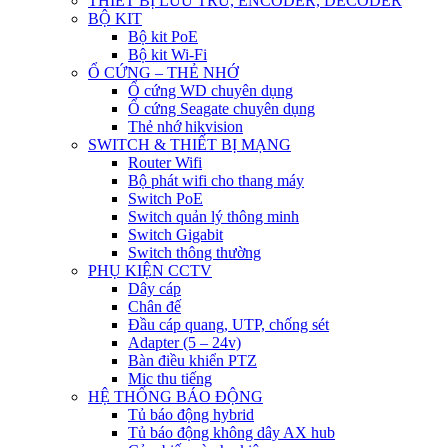
THIẾT BỊ LƯU TRỮ, ENCODER, DECODER
BỘ KIT
Bộ kit PoE
Bộ kit Wi-Fi
Ổ CỨNG – THẺ NHỚ
Ổ cứng WD chuyên dụng
Ổ cứng Seagate chuyên dụng
Thẻ nhớ hikvision
SWITCH & THIẾT BỊ MẠNG
Router Wifi
Bộ phát wifi cho thang máy
Switch PoE
Switch quản lý thông minh
Switch Gigabit
Switch thông thường
PHỤ KIỆN CCTV
Dây cáp
Chân đế
Đầu cáp quang, UTP, chống sét
Adapter (5 – 24v)
Bàn điều khiển PTZ
Mic thu tiếng
HỆ THỐNG BÁO ĐỘNG
Tủ báo động hybrid
Tủ báo động không dây AX hub