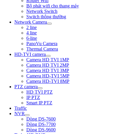
Router Wifi
Bộ phát wifi cho thang máy
Network Switch
Switch thông thường
Network Camera
2 line
4 line
6-line
PanoVu Camera
Thermal Camera
HD-TVI camera
Camera HD TVI 1MP
Camera HD TVI 2MP
Camera HD TVI 3MP
Camera HD-TVI 5MP
Camera HD-TVI 8MP
PTZ camera
HD TVI PTZ
IP PTZ
Smart IP PTZ
Traffic
NVR
Dòng DS-7600
Dòng DS-7700
Dòng DS-9600