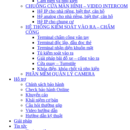
Cảm biến và phụ kiện
CHUÔNG CỬA MÀN HÌNH – VIDEO INTERCOM
Hệ IP cho nhà riêng, biệt thự, căn hộ
Hệ analog cho nhà riêng, biệt thự, căn hộ
Hệ IP cho chung cư
HỆ THỐNG KIỂM SOÁT VÀO RA – CHẤM
CÔNG
Terminal chấm công vân tay
Terminal độc lập, đầu đọc thẻ
Terminal nhận diện khuôn mặt
Tủ kiểm soát vào ra
Giải pháp bãi đỗ xe – cổng vào ra
Cửa quay – Turnstile
Khóa điện, khóa chốt và phụ kiện
PHẦN MỀM QUẢN LÝ CAMERA
Hỗ trợ
Chính sách bảo hành
Check bảo hành Online
Khuyến cáo
Khái niệm cơ bản
Câu hỏi thường gặp
Video hướng dẫn
Hướng dẫn kỹ thuật
Giải pháp
Tin tức