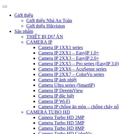
Giới thiệu
Giới thiệu Nhà An Toàn
Giới thiệu Hikvision
Sản phẩm
THIẾT BỊ DỰ ÁN
CAMERA IP
Camera IP 1XX1 series
Camera IP 2XX1 – EasyIP 1.0+
Camera IP 2XX3 – EasyIP 2.0+
Camera IP 2XX5 – Pro series (EasyIP 3.0)
Camera IP 2XX6 – AcuSense series
Camera IP 2XX7 – ColorVu series
Camera IP ảnh nhiệt
Camera Ultra series (SmartIP)
Camera IP DeepinView
Camera IP đặc biệt
Camera IP Wi-Fi
Camera IP chống ăn mòn – chống cháy nổ
CAMERA TUBO HD
Camera Turbo HD 2MP
Camera Turbo HD 5MP
Camera Turbo HD 8MP
Camera Turbo HD ColorVu