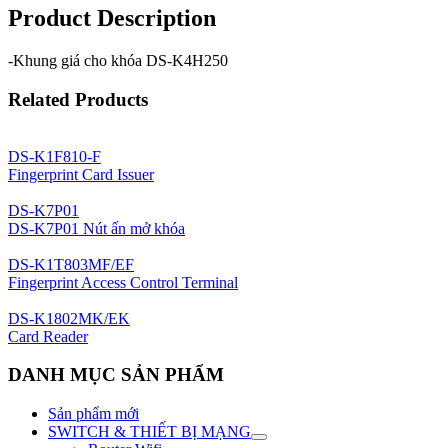
Product Description
-Khung giá cho khóa DS-K4H250
Related Products
DS-K1F810-F
Fingerprint Card Issuer
DS-K7P01
DS-K7P01 Nút ấn mở khóa
DS-K1T803MF/EF
Fingerprint Access Control Terminal
DS-K1802MK/EK
Card Reader
DANH MỤC SẢN PHẨM
Sản phẩm mới
SWITCH & THIẾT BỊ MẠNG