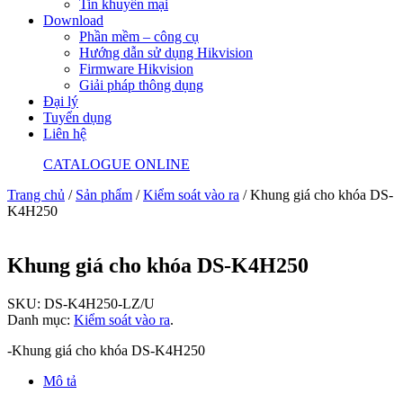
Tin khuyến mại
Download
Phần mềm – công cụ
Hướng dẫn sử dụng Hikvision
Firmware Hikvision
Giải pháp thông dụng
Đại lý
Tuyển dụng
Liên hệ
CATALOGUE ONLINE
Trang chủ
/
Sản phẩm
/
Kiểm soát vào ra
/ Khung giá cho khóa DS-
K4H250
Khung giá cho khóa DS-K4H250
SKU:
DS-K4H250-LZ/U
Danh mục:
Kiểm soát vào ra
.
-Khung giá cho khóa DS-K4H250
Mô tả