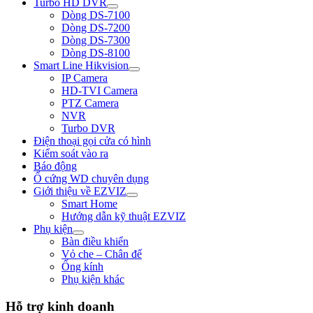
Turbo HD DVR
Dòng DS-7100
Dòng DS-7200
Dòng DS-7300
Dòng DS-8100
Smart Line Hikvision
IP Camera
HD-TVI Camera
PTZ Camera
NVR
Turbo DVR
Điện thoại gọi cửa có hình
Kiểm soát vào ra
Báo động
Ổ cứng WD chuyên dụng
Giới thiệu về EZVIZ
Smart Home
Hướng dẫn kỹ thuật EZVIZ
Phụ kiện
Bàn điều khiển
Vỏ che – Chân đế
Ống kính
Phụ kiện khác
Hỗ trợ kinh doanh