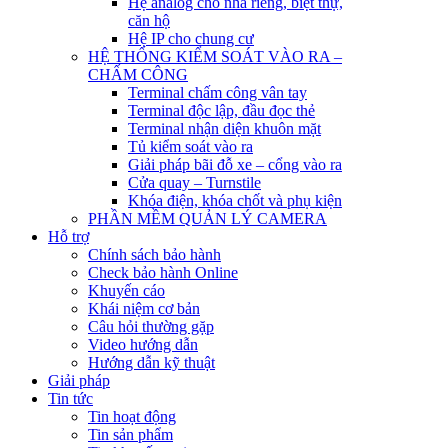
Hệ analog cho nhà riêng, biệt thự,
căn hộ
Hệ IP cho chung cư
HỆ THỐNG KIỂM SOÁT VÀO RA –
CHẤM CÔNG
Terminal chấm công vân tay
Terminal độc lập, đầu đọc thẻ
Terminal nhận diện khuôn mặt
Tủ kiểm soát vào ra
Giải pháp bãi đỗ xe – cổng vào ra
Cửa quay – Turnstile
Khóa điện, khóa chốt và phụ kiện
PHẦN MỀM QUẢN LÝ CAMERA
Hỗ trợ
Chính sách bảo hành
Check bảo hành Online
Khuyến cáo
Khái niệm cơ bản
Câu hỏi thường gặp
Video hướng dẫn
Hướng dẫn kỹ thuật
Giải pháp
Tin tức
Tin hoạt động
Tin sản phẩm