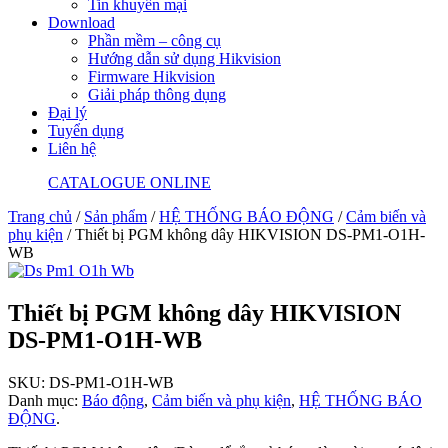
Tin khuyến mại
Download
Phần mềm – công cụ
Hướng dẫn sử dụng Hikvision
Firmware Hikvision
Giải pháp thông dụng
Đại lý
Tuyển dụng
Liên hệ
CATALOGUE ONLINE
Trang chủ
/
Sản phẩm
/
HỆ THỐNG BÁO ĐỘNG
/
Cảm biến và
phụ kiện
/ Thiết bị PGM không dây HIKVISION DS-PM1-O1H-
WB
Thiết bị PGM không dây HIKVISION
DS-PM1-O1H-WB
SKU:
DS-PM1-O1H-WB
Danh mục:
Báo động
,
Cảm biến và phụ kiện
,
HỆ THỐNG BÁO
ĐỘNG
.