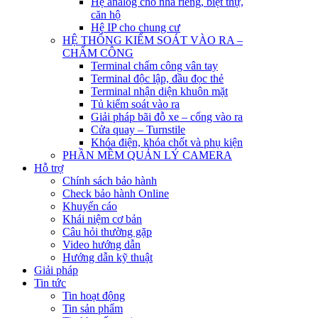
Hệ analog cho nhà riêng, biệt thự,
căn hộ
Hệ IP cho chung cư
HỆ THỐNG KIỂM SOÁT VÀO RA –
CHẤM CÔNG
Terminal chấm công vân tay
Terminal độc lập, đầu đọc thẻ
Terminal nhận diện khuôn mặt
Tủ kiểm soát vào ra
Giải pháp bãi đỗ xe – cổng vào ra
Cửa quay – Turnstile
Khóa điện, khóa chốt và phụ kiện
PHẦN MỀM QUẢN LÝ CAMERA
Hỗ trợ
Chính sách bảo hành
Check bảo hành Online
Khuyến cáo
Khái niệm cơ bản
Câu hỏi thường gặp
Video hướng dẫn
Hướng dẫn kỹ thuật
Giải pháp
Tin tức
Tin hoạt động
Tin sản phẩm