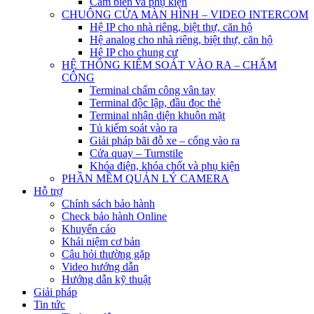
Cảm biến và phụ kiện
CHUÔNG CỬA MÀN HÌNH – VIDEO INTERCOM
Hệ IP cho nhà riêng, biệt thự, căn hộ
Hệ analog cho nhà riêng, biệt thự, căn hộ
Hệ IP cho chung cư
HỆ THỐNG KIỂM SOÁT VÀO RA – CHẤM
CÔNG
Terminal chấm công vân tay
Terminal độc lập, đầu đọc thẻ
Terminal nhận diện khuôn mặt
Tủ kiểm soát vào ra
Giải pháp bãi đỗ xe – cổng vào ra
Cửa quay – Turnstile
Khóa điện, khóa chốt và phụ kiện
PHẦN MỀM QUẢN LÝ CAMERA
Hỗ trợ
Chính sách bảo hành
Check bảo hành Online
Khuyến cáo
Khái niệm cơ bản
Câu hỏi thường gặp
Video hướng dẫn
Hướng dẫn kỹ thuật
Giải pháp
Tin tức