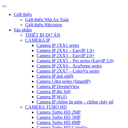
Giới thiệu
Giới thiệu Nhà An Toàn
Giới thiệu Hikvision
Sản phẩm
THIẾT BỊ DỰ ÁN
CAMERA IP
Camera IP 1XX1 series
Camera IP 2XX1 – EasyIP 1.0+
Camera IP 2XX3 – EasyIP 2.0+
Camera IP 2XX5 – Pro series (EasyIP 3.0)
Camera IP 2XX6 – AcuSense series
Camera IP 2XX7 – ColorVu series
Camera IP ảnh nhiệt
Camera Ultra series (SmartIP)
Camera IP DeepinView
Camera IP đặc biệt
Camera IP Wi-Fi
Camera IP chống ăn mòn – chống cháy nổ
CAMERA TUBO HD
Camera Turbo HD 2MP
Camera Turbo HD 5MP
Camera Turbo HD 8MP
Camera Turbo HD ColorVu