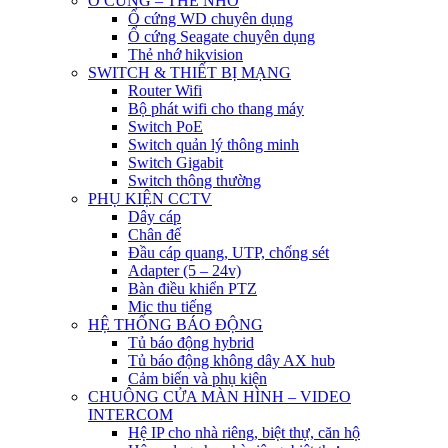
Ổ CỨNG – THẺ NHỚ
Ổ cứng WD chuyên dụng
Ổ cứng Seagate chuyên dụng
Thẻ nhớ hikvision
SWITCH & THIẾT BỊ MẠNG
Router Wifi
Bộ phát wifi cho thang máy
Switch PoE
Switch quản lý thông minh
Switch Gigabit
Switch thông thường
PHỤ KIỆN CCTV
Dây cáp
Chân đế
Đầu cáp quang, UTP, chống sét
Adapter (5 – 24v)
Bàn điều khiển PTZ
Mic thu tiếng
HỆ THỐNG BÁO ĐỘNG
Tủ báo động hybrid
Tủ báo động không dây AX hub
Cảm biến và phụ kiện
CHUÔNG CỬA MÀN HÌNH – VIDEO
INTERCOM
Hệ IP cho nhà riêng, biệt thự, căn hộ