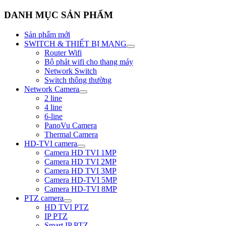
DANH MỤC SẢN PHẨM
Sản phẩm mới
SWITCH & THIẾT BỊ MẠNG
Router Wifi
Bộ phát wifi cho thang máy
Network Switch
Switch thông thường
Network Camera
2 line
4 line
6-line
PanoVu Camera
Thermal Camera
HD-TVI camera
Camera HD TVI 1MP
Camera HD TVI 2MP
Camera HD TVI 3MP
Camera HD-TVI 5MP
Camera HD-TVI 8MP
PTZ camera
HD TVI PTZ
IP PTZ
Smart IP PTZ