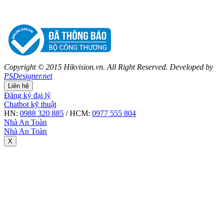
Copyright © 2015 Hikvision.vn. All Right Reserved. Developed by
PSDesigner.net
Liên hệ
Đăng ký đại lý
Chatbot kỹ thuật
HN:
0988 320 885
/ HCM:
0977 555 804
Nhà An Toàn
Nhà An Toàn
X