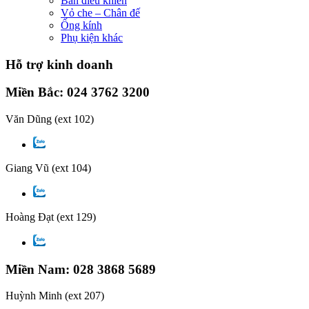
Bàn điều khiển
Vỏ che – Chân đế
Ống kính
Phụ kiện khác
Hỗ trợ kinh doanh
Miền Bắc: 024 3762 3200
Văn Dũng
(ext 102)
Giang Vũ
(ext 104)
Hoàng Đạt
(ext 129)
Miền Nam: 028 3868 5689
Huỳnh Minh
(ext 207)