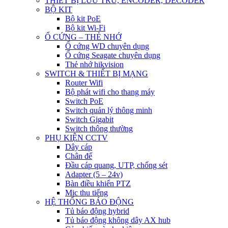
THIẾT BỊ LƯU TRỮ, ENCODER, DECODER
BỘ KIT
Bộ kit PoE
Bộ kit Wi-Fi
Ổ CỨNG – THẺ NHỚ
Ổ cứng WD chuyên dụng
Ổ cứng Seagate chuyên dụng
Thẻ nhớ hikvision
SWITCH & THIẾT BỊ MẠNG
Router Wifi
Bộ phát wifi cho thang máy
Switch PoE
Switch quản lý thông minh
Switch Gigabit
Switch thông thường
PHỤ KIỆN CCTV
Dây cáp
Chân đế
Đầu cáp quang, UTP, chống sét
Adapter (5 – 24v)
Bàn điều khiển PTZ
Mic thu tiếng
HỆ THỐNG BÁO ĐỘNG
Tủ báo động hybrid
Tủ báo động không dây AX hub