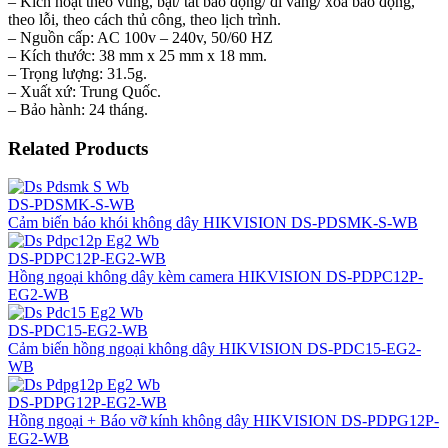
– Kích hoạt theo vùng, bật/ tắt báo động/ đi vắng/ xóa báo động,
theo lỗi, theo cách thủ công, theo lịch trình.
– Nguồn cấp: AC 100v – 240v, 50/60 HZ
– Kích thước: 38 mm x 25 mm x 18 mm.
– Trọng lượng: 31.5g.
– Xuất xứ: Trung Quốc.
– Bảo hành: 24 tháng.
Related Products
DS-PDSMK-S-WB
Cảm biến báo khói không dây HIKVISION DS-PDSMK-S-WB
DS-PDPC12P-EG2-WB
Hồng ngoại không dây kèm camera HIKVISION DS-PDPC12P-
EG2-WB
DS-PDC15-EG2-WB
Cảm biến hồng ngoại không dây HIKVISION DS-PDC15-EG2-
WB
DS-PDPG12P-EG2-WB
Hồng ngoại + Báo vỡ kính không dây HIKVISION DS-PDPG12P-
EG2-WB