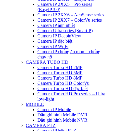
Camera IP 2XX5 – Pro series
(EasyIP 3.0)
Camera IP 2XX6 – AcuSense series
Camera IP 2XX7 – ColorVu series
Camera IP ảnh nhiệt
Camera Ultra series (SmartIP)
Camera IP DeepinView
Camera IP đặc biệt
Camera IP Wi-Fi
Camera IP chống ăn mòn – chống
cháy nổ
CAMERA TUBO HD
Camera Turbo HD 2MP
Camera Turbo HD 5MP
Camera Turbo HD 8MP
Camera Turbo HD ColorVu
Camera Turbo HD đặc biệt
Camera Turbo HD Pro series – Ultra
low-light
MOBILE
Camera IP Mobile
Đầu ghi hình Mobile DVR
Đầu ghi hình Mobile NVR
CAMERA PTZ
Camera IP Mini PTZ