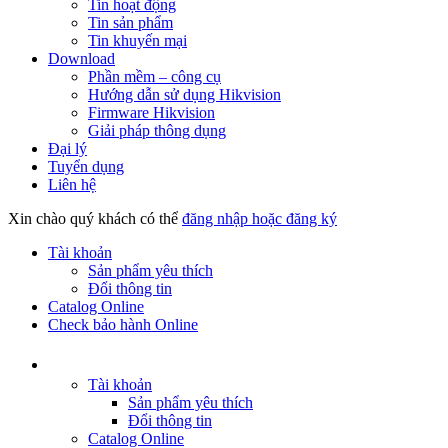
Tin hoạt động
Tin sản phẩm
Tin khuyến mại
Download
Phần mềm – công cụ
Hướng dẫn sử dụng Hikvision
Firmware Hikvision
Giải pháp thông dụng
Đại lý
Tuyển dụng
Liên hệ
Xin chào quý khách có thể
đăng nhập hoặc đăng ký
Tài khoản
Sản phẩm yêu thích
Đổi thông tin
Catalog Online
Check bảo hành Online
Tài khoản
Sản phẩm yêu thích
Đổi thông tin
Catalog Online