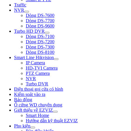
Traffic
NVR
Dòng DS-7600
Dòng DS-7700
Dòng DS-9600
Turbo HD DVR
Dòng DS-7100
Dòng DS-7200
Dòng DS-7300
Dòng DS-8100
Smart Line Hikvision
IP Camera
HD-TVI Camera
PTZ Camera
NVR
Turbo DVR
Điện thoại gọi cửa có hình
Kiểm soát vào ra
Báo động
Ổ cứng WD chuyên dụng
Giới thiệu về EZVIZ
Smart Home
Hướng dẫn kỹ thuật EZVIZ
Phụ kiện