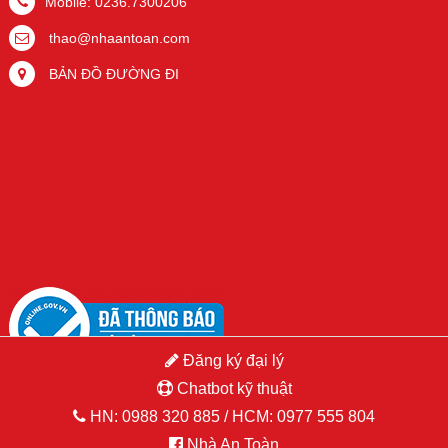
Mobile: 0236.7300206
thao@nhaantoan.com
BẢN ĐỒ ĐƯỜNG ĐI
Đăng ký đại lý
Chatbot kỹ thuật
HN:
0988 320 885
/ HCM:
0977 555 804
Nhà An Toàn