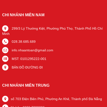
CHI NHÁNH MIỀN NAM
299/3 Lý Thường Kiệt, Phường Phú Thọ, Thành Phố Hồ Chí
Minh
028.38.685.689
info.nhaantoan@gmail.com
MST: 0101295222-001
BẢN ĐỒ ĐƯỜNG ĐI
CHI NHÁNH MIỀN TRUNG
số 703 Điện Biên Phủ, Phường An Khê, Thành phố Đà Nẵng