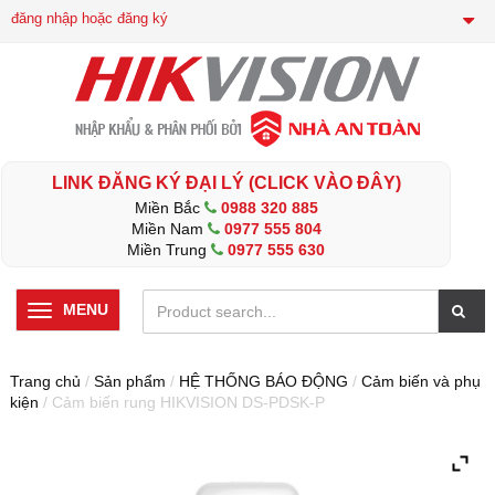
đăng nhập hoặc đăng ký
LINK ĐĂNG KÝ ĐẠI LÝ (CLICK VÀO ĐÂY)
Miền Bắc
0988 320 885
Miền Nam
0977 555 804
Miền Trung
0977 555 630
MENU
Trang chủ
/
Sản phẩm
/
HỆ THỐNG BÁO ĐỘNG
/
Cảm biến và phụ
kiện
/ Cảm biến rung HIKVISION DS-PDSK-P