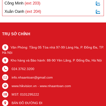
Công Minh
(ext 203)
Xuân Oanh
(ext 204)
TRỤ SỞ CHÍNH
Văn Phòng: Tầng 05 Tòa nhà 97-99 Láng Hạ, P. Đống Đa, TP.
Hà Nội
Kho hàng và Bảo hành: 88-90 Yên Lãng, P. Đống Đa, Hà Nội
024.3762.3200
info.nhaantoan@gmail.com
www.hikvision.vn
-
www.nhaantoan.com
MST: 0101295222
BẢN ĐỒ ĐƯỜNG ĐI