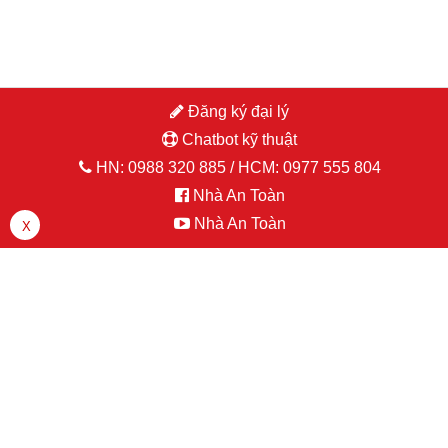
Đăng ký đại lý
Chatbot kỹ thuật
đăng nhập hoặc đăng ký
HN:
0988 320 885
/ HCM:
0977 555 804
Nhà An Toàn
Nhà An Toàn
X
LINK ĐĂNG KÝ ĐẠI LÝ (Click vào đây)
Miền Bắc
0988 320 885
Miền Nam
0977 555 804
Miền Trung
0977 555 630