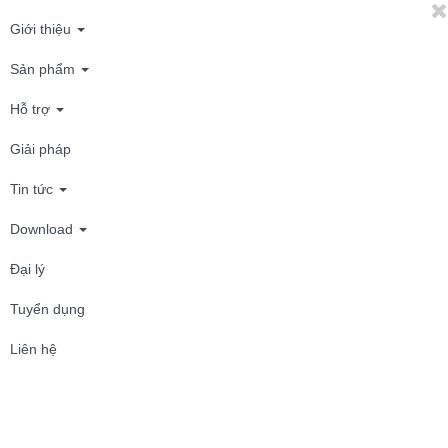
Giới thiệu
Sản phẩm
Hỗ trợ
Giải pháp
Tin tức
Download
Đại lý
Tuyển dụng
Liên hệ